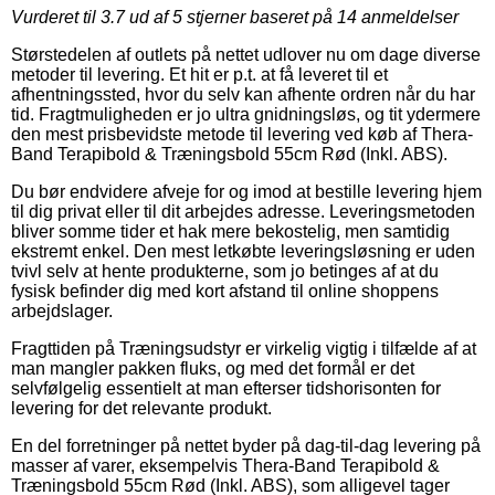
Vurderet til
3.7
ud af 5 stjerner baseret på
14
anmeldelser
Størstedelen af outlets på nettet udlover nu om dage diverse
metoder til levering. Et hit er p.t. at få leveret til et
afhentningssted, hvor du selv kan afhente ordren når du har
tid. Fragtmuligheden er jo ultra gnidningsløs, og tit ydermere
den mest prisbevidste metode til levering ved køb af Thera-
Band Terapibold & Træningsbold 55cm Rød (Inkl. ABS).
Du bør endvidere afveje for og imod at bestille levering hjem
til dig privat eller til dit arbejdes adresse. Leveringsmetoden
bliver somme tider et hak mere bekostelig, men samtidig
ekstremt enkel. Den mest letkøbte leveringsløsning er uden
tvivl selv at hente produkterne, som jo betinges af at du
fysisk befinder dig med kort afstand til online shoppens
arbejdslager.
Fragttiden på Træningsudstyr er virkelig vigtig i tilfælde af at
man mangler pakken fluks, og med det formål er det
selvfølgelig essentielt at man efterser tidshorisonten for
levering for det relevante produkt.
En del forretninger på nettet byder på dag-til-dag levering på
masser af varer, eksempelvis Thera-Band Terapibold &
Træningsbold 55cm Rød (Inkl. ABS), som alligevel tager