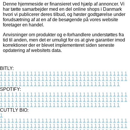
Denne hjemmeside er finansieret ved hjælp af annoncer. Vi
har tætte samarbejder med en del online shops i Danmark
hvori vi publicerer deres tilbud, og høster godtgørelse under
forudsætning af at en af de besøgende på vores website
foretager en handel.
Anvisninger om produkter og e-forhandlere understøttes fra
tid til anden, men det er umuligt for os at give garantier imod
korrektioner der er blevet implementeret siden seneste
opdatering af websitets data.
BITLY:
1
1
1
1
1
1
1
1
1
1
1
1
1
1
1
1
1
1
1
1
1
1
1
1
1
1
1
1
1
1
1
1
1
1
1
1
1
1
1
1
1
1
1
1
1
1
1
1
1
1
1
1
1
1
1
1
1
1
1
1
1
1
1
1
1
1
1
1
1
1
1
1
1
1
1
1
1
1
1
1
1
1
1
1
1
1
1
1
1
1
1
1
1
1
1
1
1
1
1
1
SPOTIFY:
1
1
1
1
1
1
1
1
1
1
1
1
1
1
1
1
1
1
1
1
1
1
1
1
1
1
1
1
1
1
1
1
1
1
1
1
1
1
1
1
1
1
1
1
1
1
1
1
1
1
1
1
1
1
1
1
1
1
1
1
1
1
1
1
1
1
1
1
1
1
1
1
1
1
1
1
1
1
1
1
1
1
1
1
1
1
1
1
1
1
1
1
1
1
1
1
1
1
1
1
CUTTLY BIO:
1
1
1
1
1
1
1
1
1
1
1
1
1
1
1
1
1
1
1
1
1
1
1
1
1
1
1
1
1
1
1
1
1
1
1
1
1
1
1
1
1
1
1
1
1
1
1
1
1
1
1
1
1
1
1
1
1
1
1
1
1
1
1
1
1
1
1
1
1