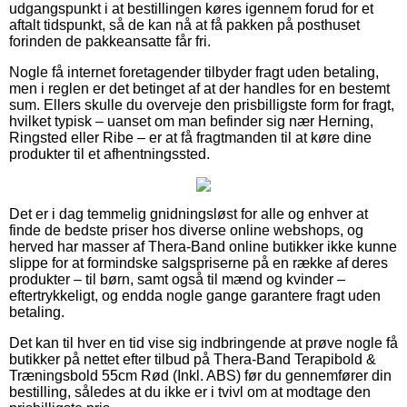
udgangspunkt i at bestillingen køres igennem forud for et
aftalt tidspunkt, så de kan nå at få pakken på posthuset
forinden de pakkeansatte får fri.
Nogle få internet foretagender tilbyder fragt uden betaling,
men i reglen er det betinget af at der handles for en bestemt
sum. Ellers skulle du overveje den prisbilligste form for fragt,
hvilket typisk – uanset om man befinder sig nær Herning,
Ringsted eller Ribe – er at få fragtmanden til at køre dine
produkter til et afhentningssted.
Det er i dag temmelig gnidningsløst for alle og enhver at
finde de bedste priser hos diverse online webshops, og
herved har masser af Thera-Band online butikker ikke kunne
slippe for at formindske salgspriserne på en række af deres
produkter – til børn, samt også til mænd og kvinder –
eftertrykkeligt, og endda nogle gange garantere fragt uden
betaling.
Det kan til hver en tid vise sig indbringende at prøve nogle få
butikker på nettet efter tilbud på Thera-Band Terapibold &
Træningsbold 55cm Rød (Inkl. ABS) før du gennemfører din
bestilling, således at du ikke er i tvivl om at modtage den