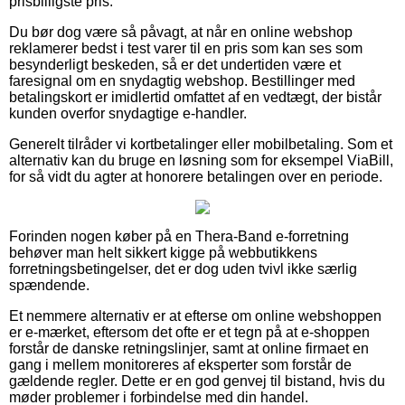
prisbilligste pris.
Du bør dog være så påvagt, at når en online webshop
reklamerer bedst i test varer til en pris som kan ses som
besynderligt beskeden, så er det undertiden være et
faresignal om en snydagtig webshop. Bestillinger med
betalingskort er imidlertid omfattet af en vedtægt, der bistår
kunden overfor snydagtige e-handler.
Generelt tilråder vi kortbetalinger eller mobilbetaling. Som et
alternativ kan du bruge en løsning som for eksempel ViaBill,
for så vidt du agter at honorere betalingen over en periode.
Forinden nogen køber på en Thera-Band e-forretning
behøver man helt sikkert kigge på webbutikkens
forretningsbetingelser, det er dog uden tvivl ikke særlig
spændende.
Et nemmere alternativ er at efterse om online webshoppen
er e-mærket, eftersom det ofte er et tegn på at e-shoppen
forstår de danske retningslinjer, samt at online firmaet en
gang i mellem monitoreres af eksperter som forstår de
gældende regler. Dette er en god genvej til bistand, hvis du
møder problemer i forbindelse med din handel.