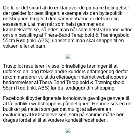
Dertil er det smart at du er klar over de primære betingelser
der gælder for bestillingen, eksempelvis den byttepolitik
netshoppen bruger. I den sammenhæng er det virkelig
essesentielt, at man når som helst gemmer ens
købsbekræftelse, således man når som helst vil kunne vidne
om sin bestilling af Thera-Band Terapibold & Træningsbold
55cm Rød (Inkl. ABS), uanset om man skal shoppe til en
voksen eller et barn.
Trustpilot resulterer i visse fortræffelige løsninger til at
udforske en lang række andre kunders erfaringer og derfor
rekommanderer vi, at du eftersøger internet webshoppens
bedømmelser af Thera-Band Terapibold & Træningsbold
55cm Rød (Inkl. ABS) før du færdiggør din shopping.
Facebook tilbyder lignende forholdsvis gavnlige genveje til
at få indblik i webshoppens pålidelighed. Herinde ses en del
butikker på nettet som gør det muligt at aflevere en
evaluering af købsoplevelsen, som på samme måde bør
drages fordel af til at vurdere kundetilfredsheden.