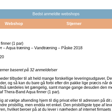
Bedst anmeldte webshops
Webshop
Stjerner
inner (1 par)
r – Aqua træning – Vandtræning – Påske 2018
20
jerner baseret på
32
anmeldelser
eder tilbyder til alt held mange forskellige leveringsudgaver. D
der, og så kan du bare gå forbi efter din pakke lige præcis når de
altså særdeles let gængelig, samt mange gange desuden den me
f Thera-Band Aqua finner (1 par).
g at vælge afsending hjem til dig privat eller til adressen på dit
re prisbillig, men endda ret enkel. Den prisbilligste type af leve
ren, hvilket beroer på at du lever i nærheden af internet firmaets