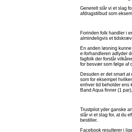
Generelt slår vi et slag 
afdragstilbud som eksempe
Forinden folk handler i 
almindeligvis et tidskræv
En anden løsning kunne v
e-forhandleren adlyder d
fagfolk der forstår vilkå
for besvær som følge af d
Desuden er det smart at
som for eksempel hvilken 
enhver tid beholder ens 
Band Aqua finner (1 par),
Trustpilot yder ganske a
slår vi et slag for, at d
bestiller.
Facebook resulterer i lige