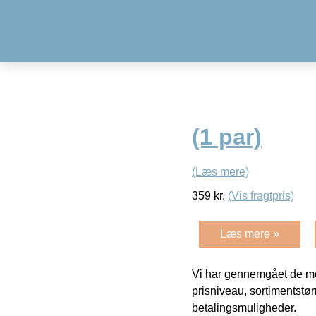
(1 par)
(Læs mere)
359
kr.
(Vis fragtpris)
Læs mere »
Vi har gennemgået de mes
prisniveau, sortimentstø
betalingsmuligheder.