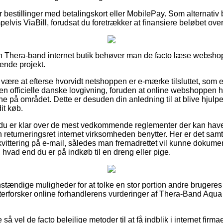
for bestillinger med betalingskort eller MobilePay. Som alternativ 
lvis ViaBill, forudsat du foretrækker at finansiere beløbet over 
en Thera-band internet butik behøver man de facto læse webshop
ende projekt.
ære at efterse hvorvidt netshoppen er e-mærke tilsluttet, som er
en officielle danske lovgivning, foruden at online webshoppen hy
rene på området. Dette er desuden din anledning til at blive hjulp
it køb.
 du er klar over de mest vedkommende reglementer der kan have
returneringsret internet virksomheden benytter. Her er det samtidi
kvittering på e-mail, således man fremadrettet vil kunne dokume
 hvad end du er på indkøb til en dreng eller pige.
nstændige muligheder for at tolke en stor portion andre brugere
u efterforsker online forhandlerens vurderinger af Thera-Band Aqua
 så vel de facto belejlige metoder til at få indblik i internet fir