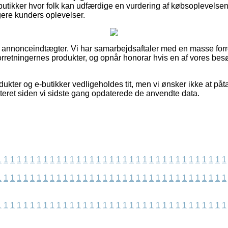
 butikker hvor folk kan udfærdige en vurdering af købsoplevelsen
ligere kunders oplevelser.
af annonceindtægter. Vi har samarbejdsaftaler med en masse forr
orretningernes produkter, og opnår honorar hvis en af vores b
kter og e-butikker vedligeholdes tit, men vi ønsker ikke at påt
nteret siden vi sidste gang opdaterede de anvendte data.
1
1
1
1
1
1
1
1
1
1
1
1
1
1
1
1
1
1
1
1
1
1
1
1
1
1
1
1
1
1
1
1
1
1
1
1
1
1
1
1
1
1
1
1
1
1
1
1
1
1
1
1
1
1
1
1
1
1
1
1
1
1
1
1
1
1
1
1
1
1
1
1
1
1
1
1
1
1
1
1
1
1
1
1
1
1
1
1
1
1
1
1
1
1
1
1
1
1
1
1
1
1
1
1
1