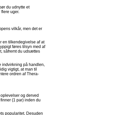
bør du udnytte et
flere uger.
pens vilkår, men det er
 en tilkendegivelse af at
ppigt føres tilsyn med af
et, såfremt du udsættes
 indvirkning på handlen,
g vigtigt, at man til
ntere ordren af Thera-
s oplevelser og derved
 finner (1 par) inden du
maets popularitet. Desuden