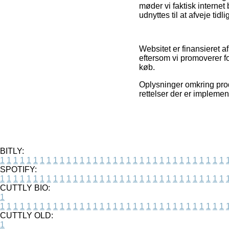
møder vi faktisk internet
udnyttes til at afveje tid
Websitet er finansieret 
eftersom vi promoverer f
køb.
Oplysninger omkring produ
rettelser der er impleme
BITLY:
1
1
1
1
1
1
1
1
1
1
1
1
1
1
1
1
1
1
1
1
1
1
1
1
1
1
1
1
1
1
1
1
1
1
SPOTIFY:
1
1
1
1
1
1
1
1
1
1
1
1
1
1
1
1
1
1
1
1
1
1
1
1
1
1
1
1
1
1
1
1
1
1
CUTTLY BIO:
1
1
1
1
1
1
1
1
1
1
1
1
1
1
1
1
1
1
1
1
1
1
1
1
1
1
1
1
1
1
1
1
1
1
1
CUTTLY OLD:
1