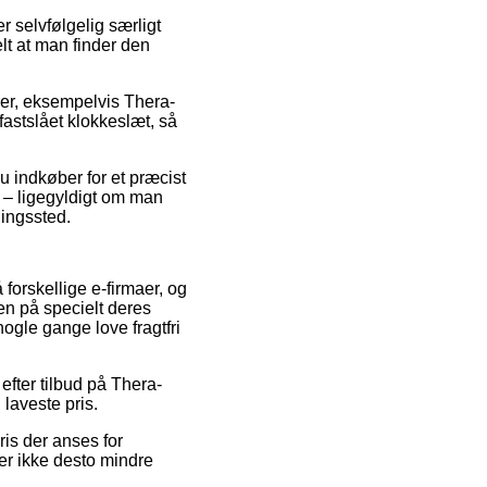
selvfølgelig særligt
lt at man finder den
rer, eksempelvis Thera-
fastslået klokkeslæt, så
u indkøber for et præcist
e – ligegyldigt om man
ningssted.
 forskellige e-firmaer, og
en på specielt deres
nogle gange love fragtfri
efter tilbud på Thera-
 laveste pris.
pris der anses for
 er ikke desto mindre