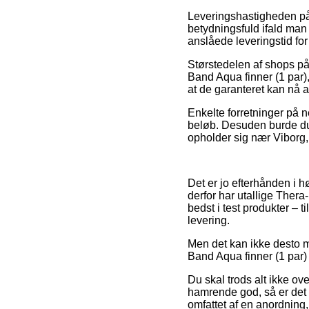
Leveringshastigheden på
betydningsfuld ifald man
anslåede leveringstid fo
Størstedelen af shops på
Band Aqua finner (1 par),
at de garanteret kan nå a
Enkelte forretninger på n
beløb. Desuden burde du f
opholder sig nær Viborg, 
Det er jo efterhånden i hø
derfor har utallige Thera
bedst i test produkter – t
levering.
Men det kan ikke desto mi
Band Aqua finner (1 par) 
Du skal trods alt ikke ove
hamrende god, så er det t
omfattet af en anordning,