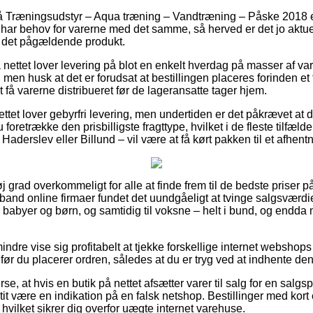
 Træningsudstyr – Aqua træning – Vandtræning – Påske 2018 er 
 har behov for varerne med det samme, så herved er det jo aktue
r det pågældende produkt.
 nettet lover levering på blot en enkelt hverdag på masser af va
 men husk at det er forudsat at bestillingen placeres forinden et 
t få varerne distribueret før de lageransatte tager hjem.
ettet lover gebyrfri levering, men undertiden er det påkrævet at d
oretrække den prisbilligste fragttype, hvilket i de fleste tilfæld
Haderslev eller Billund – vil være at få kørt pakken til et afhent
j grad overkommeligt for alle at finde frem til de bedste priser på
-band online firmaer fundet det uundgåeligt at tvinge salgsværdi
il babyer og børn, og samtidig til voksne – helt i bund, og endda 
ndre vise sig profitabelt at tjekke forskellige internet webshops 
før du placerer ordren, således at du er tryg ved at indhente den
rse, at hvis en butik på nettet afsætter varer til salg for en salgs
it være en indikation på en falsk netshop. Bestillinger med kort
 hvilket sikrer dig overfor uægte internet varehuse.