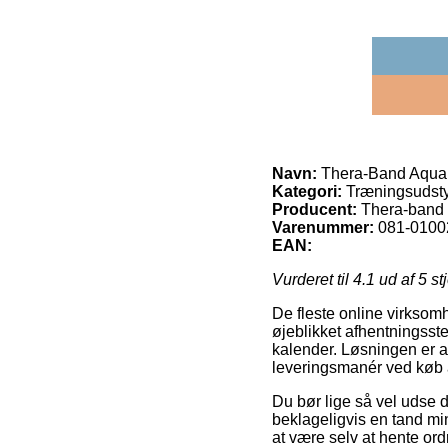
Navn:
Thera-Band Aqua f
Kategori:
Træningsudsty
Producent:
Thera-band
Varenummer:
081-0100
EAN:
Vurderet til
4.1
ud af 5 st
De fleste online virksomh
øjeblikket afhentningsste
kalender. Løsningen er 
leveringsmanér ved køb a
Du bør lige så vel udse di
beklageligvis en tand mind
at være selv at hente ord