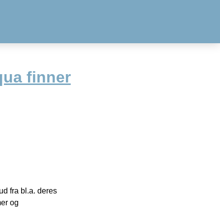
ua finner
 fra bl.a. deres
mer og