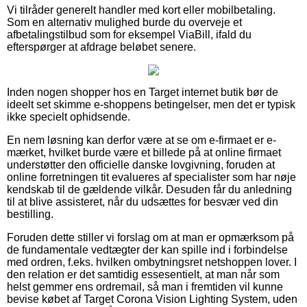
Vi tilråder generelt handler med kort eller mobilbetaling.
Som en alternativ mulighed burde du overveje et
afbetalingstilbud som for eksempel ViaBill, ifald du
efterspørger at afdrage beløbet senere.
Inden nogen shopper hos en Target internet butik bør de
ideelt set skimme e-shoppens betingelser, men det er typisk
ikke specielt ophidsende.
En nem løsning kan derfor være at se om e-firmaet er e-
mærket, hvilket burde være et billede på at online firmaet
understøtter den officielle danske lovgivning, foruden at
online forretningen tit evalueres af specialister som har nøje
kendskab til de gældende vilkår. Desuden får du anledning
til at blive assisteret, når du udsættes for besvær ved din
bestilling.
Foruden dette stiller vi forslag om at man er opmærksom på
de fundamentale vedtægter der kan spille ind i forbindelse
med ordren, f.eks. hvilken ombytningsret netshoppen lover. I
den relation er det samtidig essesentielt, at man når som
helst gemmer ens ordremail, så man i fremtiden vil kunne
bevise købet af Target Corona Vision Lighting System, uden