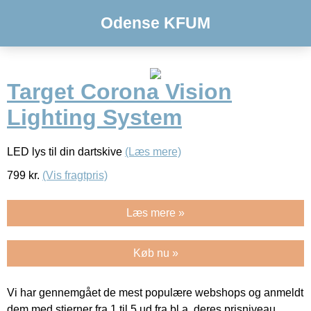
Odense KFUM
Target Corona Vision
Lighting System
LED lys til din dartskive
(Læs mere)
799
kr.
(Vis fragtpris)
Læs mere »
Køb nu »
Vi har gennemgået de mest populære webshops og anmeldt
dem med stjerner fra 1 til 5 ud fra bl.a. deres prisniveau,