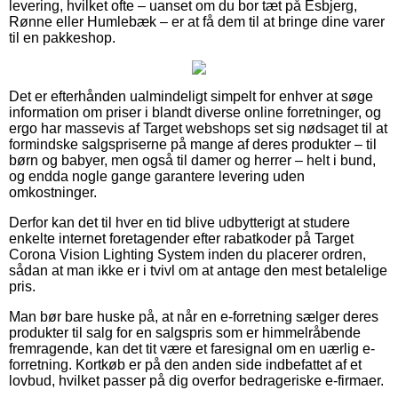
levering, hvilket ofte – uanset om du bor tæt på Esbjerg,
Rønne eller Humlebæk – er at få dem til at bringe dine varer
til en pakkeshop.
Det er efterhånden ualmindeligt simpelt for enhver at søge
information om priser i blandt diverse online forretninger, og
ergo har massevis af Target webshops set sig nødsaget til at
formindske salgspriserne på mange af deres produkter – til
børn og babyer, men også til damer og herrer – helt i bund,
og endda nogle gange garantere levering uden
omkostninger.
Derfor kan det til hver en tid blive udbytterigt at studere
enkelte internet foretagender efter rabatkoder på Target
Corona Vision Lighting System inden du placerer ordren,
sådan at man ikke er i tvivl om at antage den mest betalelige
pris.
Man bør bare huske på, at når en e-forretning sælger deres
produkter til salg for en salgspris som er himmelråbende
fremragende, kan det tit være et faresignal om en uærlig e-
forretning. Kortkøb er på den anden side indbefattet af et
lovbud, hvilket passer på dig overfor bedrageriske e-firmaer.