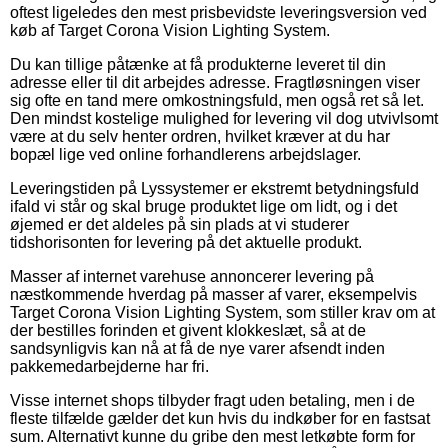
oftest ligeledes den mest prisbevidste leveringsversion ved
køb af Target Corona Vision Lighting System.
Du kan tillige påtænke at få produkterne leveret til din
adresse eller til dit arbejdes adresse. Fragtløsningen viser
sig ofte en tand mere omkostningsfuld, men også ret så let.
Den mindst kostelige mulighed for levering vil dog utvivlsomt
være at du selv henter ordren, hvilket kræver at du har
bopæl lige ved online forhandlerens arbejdslager.
Leveringstiden på Lyssystemer er ekstremt betydningsfuld
ifald vi står og skal bruge produktet lige om lidt, og i det
øjemed er det aldeles på sin plads at vi studerer
tidshorisonten for levering på det aktuelle produkt.
Masser af internet varehuse annoncerer levering på
næstkommende hverdag på masser af varer, eksempelvis
Target Corona Vision Lighting System, som stiller krav om at
der bestilles forinden et givent klokkeslæt, så at de
sandsynligvis kan nå at få de nye varer afsendt inden
pakkemedarbejderne har fri.
Visse internet shops tilbyder fragt uden betaling, men i de
fleste tilfælde gælder det kun hvis du indkøber for en fastsat
sum. Alternativt kunne du gribe den mest letkøbte form for