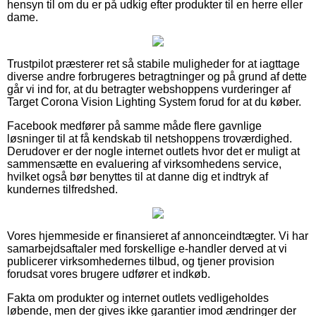
hensyn til om du er på udkig efter produkter til en herre eller
dame.
Trustpilot præsterer ret så stabile muligheder for at iagttage
diverse andre forbrugeres betragtninger og på grund af dette
går vi ind for, at du betragter webshoppens vurderinger af
Target Corona Vision Lighting System forud for at du køber.
Facebook medfører på samme måde flere gavnlige
løsninger til at få kendskab til netshoppens troværdighed.
Derudover er der nogle internet outlets hvor det er muligt at
sammensætte en evaluering af virksomhedens service,
hvilket også bør benyttes til at danne dig et indtryk af
kundernes tilfredshed.
Vores hjemmeside er finansieret af annonceindtægter. Vi har
samarbejdsaftaler med forskellige e-handler derved at vi
publicerer virksomhedernes tilbud, og tjener provision
forudsat vores brugere udfører et indkøb.
Fakta om produkter og internet outlets vedligeholdes
løbende, men der gives ikke garantier imod ændringer der