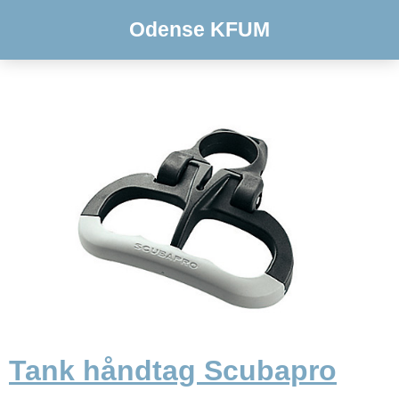
Odense KFUM
Tank håndtag Scubapro