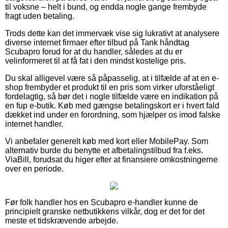
til voksne – helt i bund, og endda nogle gange frembyde
fragt uden betaling.
Trods dette kan det immervæk vise sig lukrativt at analysere
diverse internet firmaer efter tilbud på Tank håndtag
Scubapro forud for at du handler, således at du er
velinformeret til at få fat i den mindst kostelige pris.
Du skal alligevel være så påpasselig, at i tilfælde af at en e-
shop frembyder et produkt til en pris som virker uforståeligt
fordelagtig, så bør det i nogle tilfælde være en indikation på
en fup e-butik. Køb med gængse betalingskort er i hvert fald
dækket ind under en forordning, som hjælper os imod falske
internet handler.
Vi anbefaler generelt køb med kort eller MobilePay. Som
alternativ burde du benytte et afbetalingstilbud fra f.eks.
ViaBill, forudsat du higer efter at finansiere omkostningerne
over en periode.
Før folk handler hos en Scubapro e-handler kunne de
principielt granske netbutikkens vilkår, dog er det for det
meste et tidskrævende arbejde.