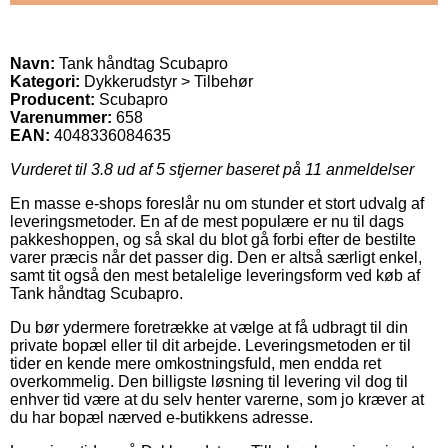
Navn:
Tank håndtag Scubapro
Kategori:
Dykkerudstyr > Tilbehør
Producent:
Scubapro
Varenummer:
658
EAN:
4048336084635
Vurderet til
3.8
ud af 5 stjerner baseret på
11
anmeldelser
En masse e-shops foreslår nu om stunder et stort udvalg af
leveringsmetoder. En af de mest populære er nu til dags
pakkeshoppen, og så skal du blot gå forbi efter de bestilte
varer præcis når det passer dig. Den er altså særligt enkel,
samt tit også den mest betalelige leveringsform ved køb af
Tank håndtag Scubapro.
Du bør ydermere foretrække at vælge at få udbragt til din
private bopæl eller til dit arbejde. Leveringsmetoden er til
tider en kende mere omkostningsfuld, men endda ret
overkommelig. Den billigste løsning til levering vil dog til
enhver tid være at du selv henter varerne, som jo kræver at
du har bopæl nærved e-butikkens adresse.