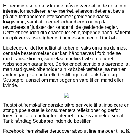
Et nemmere alternativ kunne måske være at finde ud af om
internet forhandleren er e-mærket, eftersom det er et bevis
på at e-forhandleren efterkommer gældende dansk
lovgivning, samt at internet forhandleren nu og da
revurderes af jurister der kender til de gældende regler.
Dette er desuden din chance for en hjælpende hånd, såfremt
du oplever vanskeligheder i processen med dit indkøb.
Ligeledes er det fornuftigt at køber er vaks omkring de mest
centrale bestemmelser der kan håndhæves i forbindelse
med transaktionen, som eksempelvis hvilken returret
webshoppen garanterer. Derfor er det samtidig afgørende, at
man stadigvæk bibeholder sin købsbekræftelse, så man en
anden gang kan bekræfte bestillingen af Tank håndtag
Scubapro, uanset om man søger en vare til en mand eller
kvinde.
Trustpilot fremskaffer ganske sikre genveje til at inspicere en
stor gruppe aktuelle konsumenters reflektioner og derfor
foreslår vi, at du betragter internet firmaets anmeldelser af
Tank håndtag Scubapro inden du bestiller.
Facebook fremskaffer derudover absolut fine metoder til at få