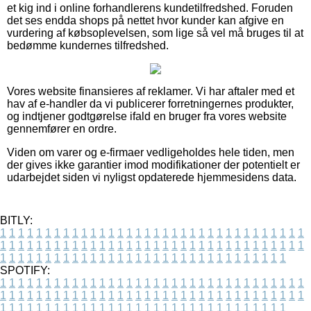
et kig ind i online forhandlerens kundetilfredshed. Foruden
det ses endda shops på nettet hvor kunder kan afgive en
vurdering af købsoplevelsen, som lige så vel må bruges til at
bedømme kundernes tilfredshed.
Vores website finansieres af reklamer. Vi har aftaler med et
hav af e-handler da vi publicerer forretningernes produkter,
og indtjener godtgørelse ifald en bruger fra vores website
gennemfører en ordre.
Viden om varer og e-firmaer vedligeholdes hele tiden, men
der gives ikke garantier imod modifikationer der potentielt er
udarbejdet siden vi nyligst opdaterede hjemmesidens data.
BITLY:
1
1
1
1
1
1
1
1
1
1
1
1
1
1
1
1
1
1
1
1
1
1
1
1
1
1
1
1
1
1
1
1
1
1
1
1
1
1
1
1
1
1
1
1
1
1
1
1
1
1
1
1
1
1
1
1
1
1
1
1
1
1
1
1
1
1
1
1
1
1
1
1
1
1
1
1
1
1
1
1
1
1
1
1
1
1
1
1
1
1
1
1
1
1
1
1
1
1
1
1
SPOTIFY:
1
1
1
1
1
1
1
1
1
1
1
1
1
1
1
1
1
1
1
1
1
1
1
1
1
1
1
1
1
1
1
1
1
1
1
1
1
1
1
1
1
1
1
1
1
1
1
1
1
1
1
1
1
1
1
1
1
1
1
1
1
1
1
1
1
1
1
1
1
1
1
1
1
1
1
1
1
1
1
1
1
1
1
1
1
1
1
1
1
1
1
1
1
1
1
1
1
1
1
1