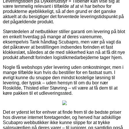
Leveringstiden på Dykkerudstyr > Tilbehør kan vise sig at
være temmelig relevant i tilfælde af at vi har behov for
produkterne øjeblikkeligt, så af den grund er det ganske
aktuelt at du besigtiger det forventede leveringstidspunkt på
det pågældende produkt.
Størstedelen af netbutikker stiller garanti om levering på blot
en enkelt hverdag på mange af deres varenumre,
eksempelvis Tank håndtag Scubapro, men vær på vagt da
det påkræver at bestillingen indsendes forinden et fast
klokkeslæt, således at de med sikkerhed kan nå at få dit nye
produkt afsendt forinden logistikmedarbejderne tager hjem.
Nogle få webshops yder levering uden omkostninger, men i
mange tilfælde kun hvis du bestiller for en fastsat sum. I
øvrigt kunne du snuppe den mindst kostelige løsning til
levering, der typisk – uden hensyn til om du bor nær
Roskilde, Thisted eller Støvring – vil være at få dem til at
køre pakken til et udleveringssted.
Det er yderst let for enhver at finde frem til de bedste priser
hos diverse internet foretagender, og herved har adskillige
Scubapro webbutikker ikke kunne slippe for at trykke
salgsværdien på deres varer – til juniorer, og samtidig også