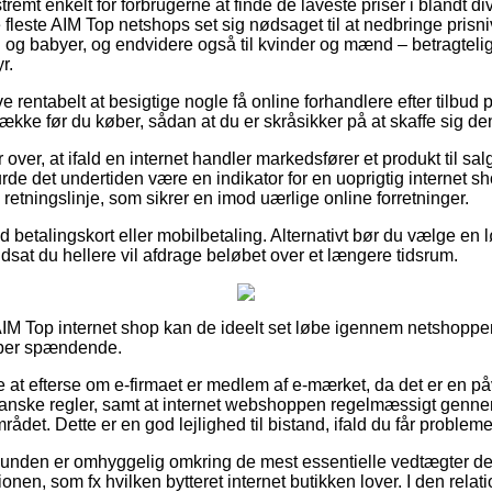
remt enkelt for forbrugerne at finde de laveste priser i blandt di
e fleste AIM Top netshops set sig nødsaget til at nedbringe pris
rn og babyer, og endvidere også til kvinder og mænd – betragtel
r.
ve rentabelt at besigtige nogle få online forhandlere efter tilbud
kke før du køber, sådan at du er skråsikker på at skaffe sig den
 over, at ifald en internet handler markedsfører et produkt til sal
burde det undertiden være en indikator for en uoprigtig internet 
etningslinje, som sikrer en imod uærlige online forretninger.
ed betalingskort eller mobilbetaling. Alternativt bør du vælge en 
udsat du hellere vil afdrage beløbet over et længere tidsrum.
 AIM Top internet shop kan de ideelt set løbe igennem netshoppen
super spændende.
 at efterse om e-firmaet er medlem af e-mærket, da det er en påv
 danske regler, samt at internet webshoppen regelmæssigt genne
mrådet. Dette er en god lejlighed til bistand, ifald du får problem
kunden er omhyggelig omkring de mest essentielle vedtægter de
nen, som fx hvilken bytteret internet butikken lover. I den relation 