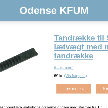
Odense KFUM
Tandrække til 
lætvægt med 
tandrække
(Læs mere)
69
kr.
(Vis fragtpris)
Læs mere »
Kø
t populære webshops og anmeldt dem med stjerner fra 1 til 5 ud