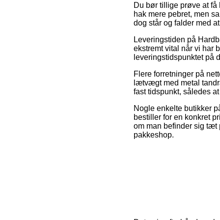
Du bør tillige prøve at få
hak mere pebret, men sam
dog står og falder med at
Leveringstiden på Hardba
ekstremt vital når vi har
leveringstidspunktet på
Flere forretninger på net
lætvægt med metal tandræ
fast tidspunkt, således a
Nogle enkelte butikker på 
bestiller for en konkret p
om man befinder sig tæt 
pakkeshop.