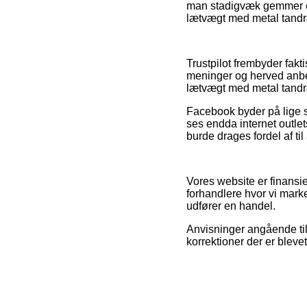
man stadigvæk gemmer en
lætvægt med metal tandr
Trustpilot frembyder fak
meninger og herved anbef
lætvægt med metal tandræ
Facebook byder på lige s
ses endda internet outle
burde drages fordel af til
Vores website er finansie
forhandlere hvor vi mark
udfører en handel.
Anvisninger angående til
korrektioner der er bleve