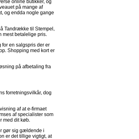
verse online butikker, og
niveauet på mange af
igt, og endda nogle gange
 på Tandrække til Stempel,
 mest betalelige pris.
g for en salgspris der er
shop. Shopping med kort er
løsning på afbetaling fra
s forretningsvilkår, dog
isning af at e-firmaet
mses af specialister som
er med dit køb.
r gør sig gældende i
er det tillige vigtigt, at