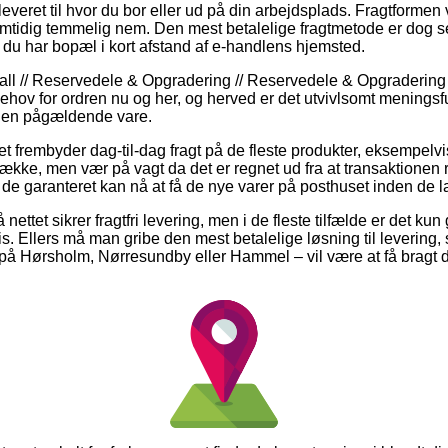
 leveret til hvor du bor eller ud på din arbejdsplads. Fragtformen 
tidig temmelig nem. Den mest betalelige fragtmetode er dog se
 du har bopæl i kort afstand af e-handlens hjemsted.
ll // Reservedele & Opgradering // Reservedele & Opgradering 
 behov for ordren nu og her, og herved er det utvivlsomt menings
 den pågældende vare.
tet frembyder dag-til-dag fragt på de fleste produkter, eksempelv
kke, men vær på vagt da det er regnet ud fra at transaktionen re
t de garanteret kan nå at få de nye varer på posthuset inden de l
nettet sikrer fragtfri levering, men i de fleste tilfælde er det k
ris. Ellers må man gribe den mest betalelige løsning til levering,
på Hørsholm, Nørresundby eller Hammel – vil være at få bragt di