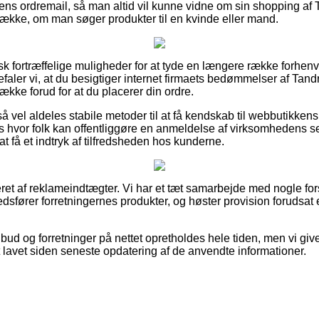
s ordremail, så man altid vil kunne vidne om sin shopping af 
ække, om man søger produkter til en kvinde eller mand.
tisk fortræffelige muligheder for at tyde en længere række forh
aler vi, at du besigtiger internet firmaets bedømmelser af Tand
kke forud for at du placerer din ordre.
å vel aldeles stabile metoder til at få kendskab til webbutikke
ts hvor folk kan offentliggøre en anmeldelse af virksomhedens 
 at få et indtryk af tilfredsheden hos kunderne.
ret af reklameindtægter. Vi har et tæt samarbejde med nogle for
edsfører forretningernes produkter, og høster provision forudsa
bud og forretninger på nettet opretholdes hele tiden, men vi giv
t lavet siden seneste opdatering af de anvendte informationer.