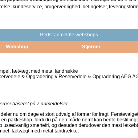
rrelse, kundeservice, brugervenlighed, betingelser, leveringsfor
Bedst anmeldte webshops
Webshop
Stjerner
mpel, lætvægt med metal tandrække
servedele & Opgradering // Reservedele & Opgradering AEG //
jerner baseret på
7
anmeldelser
tildeler nu om dage et stort udvalg af former for fragt. Førsteval
il en pakkeshop, fordi du på den måde nemt kan hente bestillinge
 jo usædvanlig smertefri, og desuden derudover den mest letkøb
empel, lætvægt med metal tandrække.