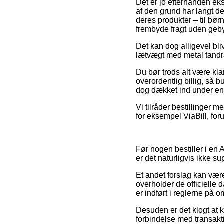
Det er jo efterhånden ekst
af den grund har langt d
deres produkter – til bø
frembyde fragt uden geby
Det kan dog alligevel bli
lætvægt med metal tandræ
Du bør trods alt være klar
overordentlig billig, så 
dog dækket ind under en r
Vi tilråder bestillinger m
for eksempel ViaBill, for
Før nogen bestiller i en
er det naturligvis ikke 
Et andet forslag kan være
overholder de officielle
er indført i reglerne på o
Desuden er det klogt at 
forbindelse med transaktio