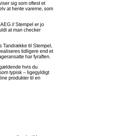
viser sig som oftest et
lv at hente varerne, som
AEG // Stempel er jo
fuldt at man checker
is Tandrække til Stempel,
aliseres tidligere end et
ageransatte har fyraften.
un gældende hvis du
 som typisk – ligegyldigt
ne produkter til en