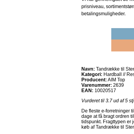
prisniveau, sortimentstø
betalingsmuligheder.
Navn:
Tandrække til Ste
Kategori:
Hardball // Re
Producent:
AIM Top
Varenummer:
2639
EAN:
10020517
Vurderet til
3.7
ud af 5 st
De fleste e-forretninger 
dage at få bragt ordren t
tidspunkt. Fragttypen er
køb af Tandrække til St