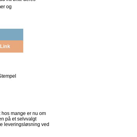
mer og
Link
 Stempel
get hos mange er nu om
n på et selvvalgt
te leveringsløsning ved