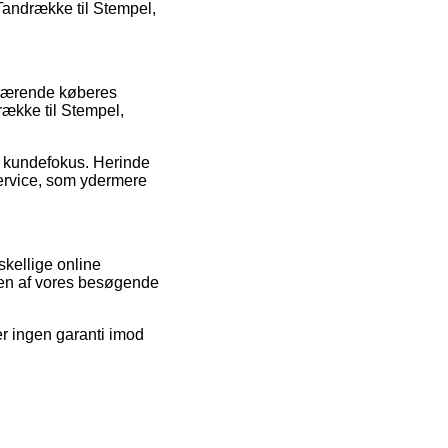
Tandrække til Stempel,
enværende køberes
række til Stempel,
ns kundefokus. Herinde
service, som ydermere
skellige online
t en af vores besøgende
er ingen garanti imod