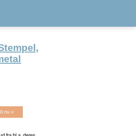
Stempel,
metal
b nu »
 fra bl.a. deres