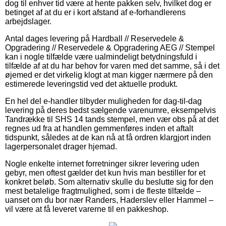
dog til enhver tid være at hente pakken selv, hvilket dog er
betinget af at du er i kort afstand af e-forhandlerens
arbejdslager.
Antal dages levering på Hardball // Reservedele &
Opgradering // Reservedele & Opgradering AEG // Stempel
kan i nogle tilfælde være ualmindeligt betydningsfuld i
tilfælde af at du har behov for varen med det samme, så i det
øjemed er det virkelig klogt at man kigger nærmere på den
estimerede leveringstid ved det aktuelle produkt.
En hel del e-handler tilbyder muligheden for dag-til-dag
levering på deres bedst sælgende varenumre, eksempelvis
Tandrække til SHS 14 tands stempel, men vær obs på at det
regnes ud fra at handlen gemmenføres inden et aftalt
tidspunkt, således at de kan nå at få ordren klargjort inden
lagerpersonalet drager hjemad.
Nogle enkelte internet forretninger sikrer levering uden
gebyr, men oftest gælder det kun hvis man bestiller for et
konkret beløb. Som alternativ skulle du beslutte sig for den
mest betalelige fragtmulighed, som i de fleste tilfælde –
uanset om du bor nær Randers, Haderslev eller Hammel –
vil være at få leveret varerne til en pakkeshop.