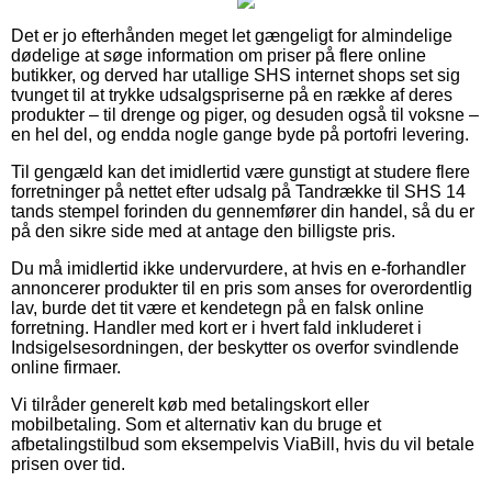
Det er jo efterhånden meget let gængeligt for almindelige
dødelige at søge information om priser på flere online
butikker, og derved har utallige SHS internet shops set sig
tvunget til at trykke udsalgspriserne på en række af deres
produkter – til drenge og piger, og desuden også til voksne –
en hel del, og endda nogle gange byde på portofri levering.
Til gengæld kan det imidlertid være gunstigt at studere flere
forretninger på nettet efter udsalg på Tandrække til SHS 14
tands stempel forinden du gennemfører din handel, så du er
på den sikre side med at antage den billigste pris.
Du må imidlertid ikke undervurdere, at hvis en e-forhandler
annoncerer produkter til en pris som anses for overordentlig
lav, burde det tit være et kendetegn på en falsk online
forretning. Handler med kort er i hvert fald inkluderet i
Indsigelsesordningen, der beskytter os overfor svindlende
online firmaer.
Vi tilråder generelt køb med betalingskort eller
mobilbetaling. Som et alternativ kan du bruge et
afbetalingstilbud som eksempelvis ViaBill, hvis du vil betale
prisen over tid.