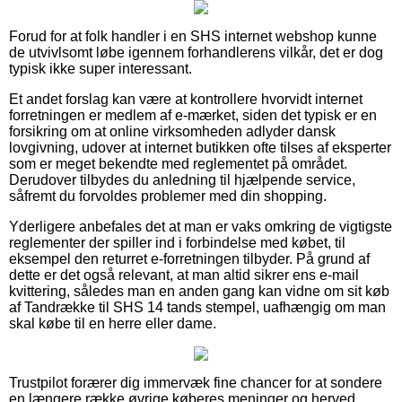
Forud for at folk handler i en SHS internet webshop kunne
de utvivlsomt løbe igennem forhandlerens vilkår, det er dog
typisk ikke super interessant.
Et andet forslag kan være at kontrollere hvorvidt internet
forretningen er medlem af e-mærket, siden det typisk er en
forsikring om at online virksomheden adlyder dansk
lovgivning, udover at internet butikken ofte tilses af eksperter
som er meget bekendte med reglementet på området.
Derudover tilbydes du anledning til hjælpende service,
såfremt du forvoldes problemer med din shopping.
Yderligere anbefales det at man er vaks omkring de vigtigste
reglementer der spiller ind i forbindelse med købet, til
eksempel den returret e-forretningen tilbyder. På grund af
dette er det også relevant, at man altid sikrer ens e-mail
kvittering, således man en anden gang kan vidne om sit køb
af Tandrække til SHS 14 tands stempel, uafhængig om man
skal købe til en herre eller dame.
Trustpilot forærer dig immervæk fine chancer for at sondere
en længere række øvrige køberes meninger og herved