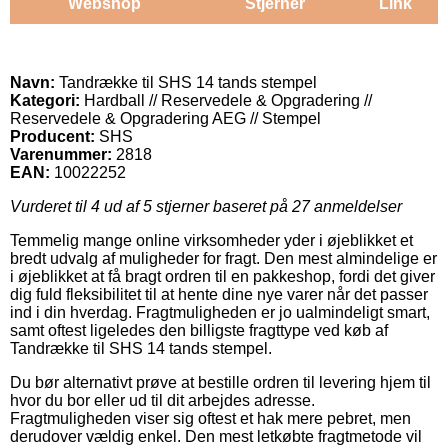
Webshop
Stjerner
Link
Navn:
Tandrække til SHS 14 tands stempel
Kategori:
Hardball // Reservedele & Opgradering //
Reservedele & Opgradering AEG // Stempel
Producent:
SHS
Varenummer:
2818
EAN:
10022252
Vurderet til
4
ud af 5 stjerner baseret på
27
anmeldelser
Temmelig mange online virksomheder yder i øjeblikket et
bredt udvalg af muligheder for fragt. Den mest almindelige er
i øjeblikket at få bragt ordren til en pakkeshop, fordi det giver
dig fuld fleksibilitet til at hente dine nye varer når det passer
ind i din hverdag. Fragtmuligheden er jo ualmindeligt smart,
samt oftest ligeledes den billigste fragttype ved køb af
Tandrække til SHS 14 tands stempel.
Du bør alternativt prøve at bestille ordren til levering hjem til
hvor du bor eller ud til dit arbejdes adresse.
Fragtmuligheden viser sig oftest et hak mere pebret, men
derudover vældig enkel. Den mest letkøbte fragtmetode vil