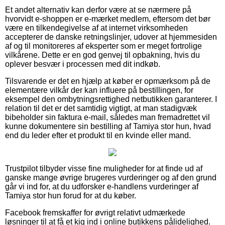
Et andet alternativ kan derfor være at se nærmere på
hvorvidt e-shoppen er e-mærket medlem, eftersom det bør
være en tilkendegivelse af at internet virksomheden
accepterer de danske retningslinjer, udover at hjemmesiden
af og til monitoreres af eksperter som er meget fortrolige
vilkårene. Dette er en god genvej til opbakning, hvis du
oplever besvær i processen med dit indkøb.
Tilsvarende er det en hjælp at køber er opmærksom på de
elementære vilkår der kan influere på bestillingen, for
eksempel den ombytningsrettighed netbutikken garanterer. I
relation til det er det samtidig vigtigt, at man stadigvæk
bibeholder sin faktura e-mail, således man fremadrettet vil
kunne dokumentere sin bestilling af Tamiya stor hun, hvad
end du leder efter et produkt til en kvinde eller mand.
Trustpilot tilbyder visse fine muligheder for at finde ud af
ganske mange øvrige brugeres vurderinger og af den grund
går vi ind for, at du udforsker e-handlens vurderinger af
Tamiya stor hun forud for at du køber.
Facebook fremskaffer for øvrigt relativt udmærkede
løsninger til at få et kig ind i online butikkens pålidelighed.