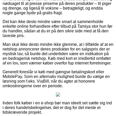
nødsaget til at presse priserne på deres produkter – til piger
og drenge, og ligeså til voksne – betragteligt, og endda
nogle gange byde på gratis fragt.
Det kan ikke desto mindre være smart at sammenholde
enkelte online forhandlere efter tilbud på Tamiya stor hun før
du handler, sådan at du er på den sikre side med at få den
laveste pris.
Man skal ikke desto mindre ikke glemme, at i tilfælde af at en
netshop annoncerer deres produkter for en salgspris der er
mystisk lav, så burde det undertiden være en indikation på
en bedragerisk netshop. Køb med kort er imidlertid omfattet
af en lov, som værner køber overfor fup internet forretninger.
Generelt foreslår vi køb med gængse betalingskort eller
MobilePay. Som en alternativ mulighed burde du vælge en
løsning som f.eks. ViaBill, når du agter at honorere
omkostningerne over en periode.
Inden folk køber i en e-shop bør man ideelt set sætte sig ind
i deres handelsbetingelser, det er dog for det meste et
tidskrævende projekt.