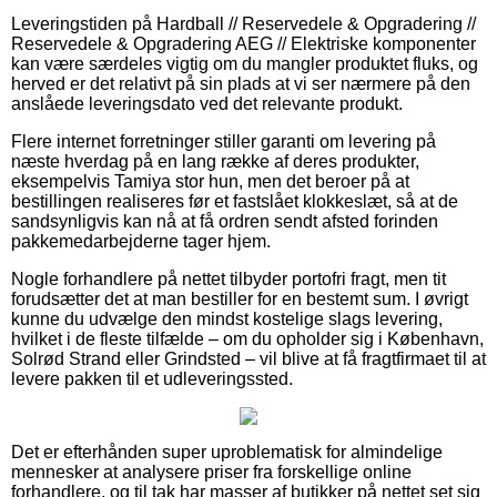
Leveringstiden på Hardball // Reservedele & Opgradering //
Reservedele & Opgradering AEG // Elektriske komponenter
kan være særdeles vigtig om du mangler produktet fluks, og
herved er det relativt på sin plads at vi ser nærmere på den
anslåede leveringsdato ved det relevante produkt.
Flere internet forretninger stiller garanti om levering på
næste hverdag på en lang række af deres produkter,
eksempelvis Tamiya stor hun, men det beroer på at
bestillingen realiseres før et fastslået klokkeslæt, så at de
sandsynligvis kan nå at få ordren sendt afsted forinden
pakkemedarbejderne tager hjem.
Nogle forhandlere på nettet tilbyder portofri fragt, men tit
forudsætter det at man bestiller for en bestemt sum. I øvrigt
kunne du udvælge den mindst kostelige slags levering,
hvilket i de fleste tilfælde – om du opholder sig i København,
Solrød Strand eller Grindsted – vil blive at få fragtfirmaet til at
levere pakken til et udleveringssted.
Det er efterhånden super uproblematisk for almindelige
mennesker at analysere priser fra forskellige online
forhandlere, og til tak har masser af butikker på nettet set sig