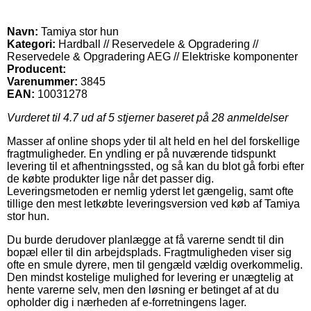
Navn:
Tamiya stor hun
Kategori:
Hardball // Reservedele & Opgradering //
Reservedele & Opgradering AEG // Elektriske komponenter
Producent:
Varenummer:
3845
EAN:
10031278
Vurderet til
4.7
ud af 5 stjerner baseret på
28
anmeldelser
Masser af online shops yder til alt held en hel del forskellige
fragtmuligheder. En yndling er på nuværende tidspunkt
levering til et afhentningssted, og så kan du blot gå forbi efter
de købte produkter lige når det passer dig.
Leveringsmetoden er nemlig yderst let gængelig, samt ofte
tillige den mest letkøbte leveringsversion ved køb af Tamiya
stor hun.
Du burde derudover planlægge at få varerne sendt til din
bopæl eller til din arbejdsplads. Fragtmuligheden viser sig
ofte en smule dyrere, men til gengæld vældig overkommelig.
Den mindst kostelige mulighed for levering er unægtelig at
hente varerne selv, men den løsning er betinget af at du
opholder dig i nærheden af e-forretningens lager.