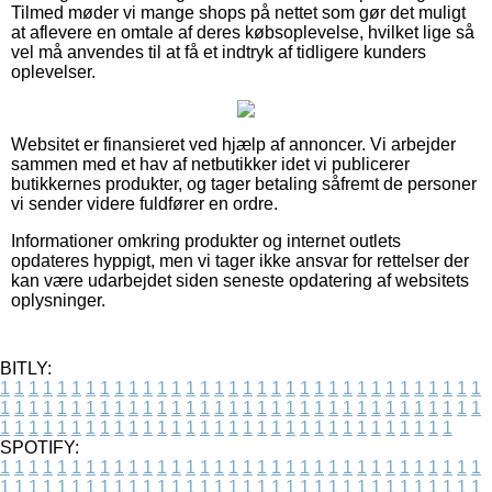
Tilmed møder vi mange shops på nettet som gør det muligt
at aflevere en omtale af deres købsoplevelse, hvilket lige så
vel må anvendes til at få et indtryk af tidligere kunders
oplevelser.
Websitet er finansieret ved hjælp af annoncer. Vi arbejder
sammen med et hav af netbutikker idet vi publicerer
butikkernes produkter, og tager betaling såfremt de personer
vi sender videre fuldfører en ordre.
Informationer omkring produkter og internet outlets
opdateres hyppigt, men vi tager ikke ansvar for rettelser der
kan være udarbejdet siden seneste opdatering af websitets
oplysninger.
BITLY:
1
1
1
1
1
1
1
1
1
1
1
1
1
1
1
1
1
1
1
1
1
1
1
1
1
1
1
1
1
1
1
1
1
1
1
1
1
1
1
1
1
1
1
1
1
1
1
1
1
1
1
1
1
1
1
1
1
1
1
1
1
1
1
1
1
1
1
1
1
1
1
1
1
1
1
1
1
1
1
1
1
1
1
1
1
1
1
1
1
1
1
1
1
1
1
1
1
1
1
1
SPOTIFY:
1
1
1
1
1
1
1
1
1
1
1
1
1
1
1
1
1
1
1
1
1
1
1
1
1
1
1
1
1
1
1
1
1
1
1
1
1
1
1
1
1
1
1
1
1
1
1
1
1
1
1
1
1
1
1
1
1
1
1
1
1
1
1
1
1
1
1
1