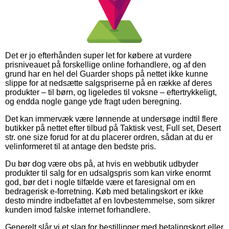
Det er jo efterhånden super let for købere at vurdere
prisniveauet på forskellige online forhandlere, og af den
grund har en hel del Guarder shops på nettet ikke kunne
slippe for at nedsætte salgspriserne på en række af deres
produkter – til børn, og ligeledes til voksne – eftertrykkeligt,
og endda nogle gange yde fragt uden beregning.
Det kan immervæk være lønnende at undersøge indtil flere
butikker på nettet efter tilbud på Taktisk vest, Full set, Desert
str. one size forud for at du placerer ordren, sådan at du er
velinformeret til at antage den bedste pris.
Du bør dog være obs på, at hvis en webbutik udbyder
produkter til salg for en udsalgspris som kan virke enormt
god, bør det i nogle tilfælde være et faresignal om en
bedragerisk e-forretning. Køb med betalingskort er ikke
desto mindre indbefattet af en lovbestemmelse, som sikrer
kunden imod falske internet forhandlere.
Generelt slår vi et slag for bestillinger med betalingskort eller