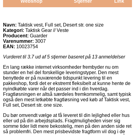
Webshop
Stjerner
Link
Navn:
Taktisk vest, Full set, Desert str. one size
Kategori:
Taktisk Gear // Veste
Producent:
Guarder
Varenummer:
3007
EAN:
10023754
Vurderet til
3.7
ud af 5 stjerner baseret på
13
anmeldelser
En lang række internet virksomheder frembyder nu om
stunder en hel del forskellige leveringstyper. Den mest
benyttede er på nuværende tidspunkt levering til en
pakkeshop, fordi det er ekstremt fleksibelt at kunne hente de
nyindkøbte varer når det passer ind i din hverdag.
Fragtløsningen er altså særdeles fremkommelig, samt typisk
også den mest letkøbte fragtløsning ved køb af Taktisk vest,
Full set, Desert str. one size.
Du bør omvendt vælge at få leveret til din lejlighed eller hus
eller ud på din arbejdsplads. Fragtmuligheden viser sig
somme tider lidt mere bekostelig, men på den anden side ret
så problemfri. Den mest prisbevidste fragtform vil dog i de