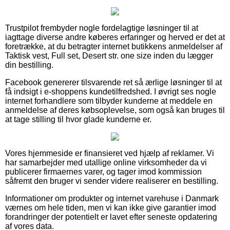
Trustpilot frembyder nogle fordelagtige løsninger til at
iagttage diverse andre køberes erfaringer og herved er det at
foretrække, at du betragter internet butikkens anmeldelser af
Taktisk vest, Full set, Desert str. one size inden du lægger
din bestilling.
Facebook genererer tilsvarende ret så ærlige løsninger til at
få indsigt i e-shoppens kundetilfredshed. I øvrigt ses nogle
internet forhandlere som tilbyder kunderne at meddele en
anmeldelse af deres købsoplevelse, som også kan bruges til
at tage stilling til hvor glade kunderne er.
Vores hjemmeside er finansieret ved hjælp af reklamer. Vi
har samarbejder med utallige online virksomheder da vi
publicerer firmaernes varer, og tager imod kommission
såfremt den bruger vi sender videre realiserer en bestilling.
Informationer om produkter og internet varehuse i Danmark
værnes om hele tiden, men vi kan ikke give garantier imod
forandringer der potentielt er lavet efter seneste opdatering
af vores data.