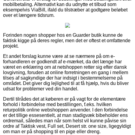
mobilbetaling. Alternativt kan du udnytte et tilbud som
eksempelvis ViaBill, ifald du tilstræber at godtgøre beløbet
over et længere tidsrum.
Forinden nogen shopper hos en Guarder butik kunne de
faktisk kigge på deres regler, men det er oftest et omfattende
projekt.
Et andet forslag kunne være at se nærmere på om e-
forhandleren er godkendt af e-mærket, da det længe har
været en erklæring om at netshoppen retter sig efter dansk
lovgivning, foruden at online forretningen en gang i mellem
tilses af sagkyndige der har indsigt i bestemmelserne på
området. Det giver dig lejlighed til at få hjælp, hvis du bliver
udsat for problemer ved din handel.
Dertil tilrådes det at køberen er på vagt for de elementære
forhold i forbindelse med bestillingen, f.eks. hvilken
returpolitik online webshoppen anvender. I den forbindelse
er det tillige essesentielt, at man stadigvæk bibeholder ens
ordremail, således man når som helst vil kunne påvise sin
ordre af Taktisk vest, Full set, Desert str. one size, ligegyldigt
om man er på shopping til en pige eller dreng.