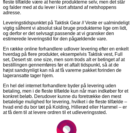
fleste tilfælde være at hente produkterne selv, men det står
og falder med at du lever i kort afstand af netshoppens
adresse.
Leveringstidspunktet på Taktisk Gear // Veste er ualmindeligt
vigtig såfremt vi absolut skal bruge produkterne lige om lidt,
og derfor er det selvsagt passende at vi gransker den
estimerede leveringstid for den pågældende vare.
En række online forhandlere udlover levering efter en enkelt
hverdag på flere produkter, eksempelvis Taktisk vest, Full
set, Desert str. one size, men som trods alt er betinget af at
bestillingen gennemføres før et aftalt tidspunkt, så at de
højst sandsynligt kan nå at få varerne pakket forinden de
lageransatte tager hjem.
En hel del internet forhandlere byder på levering uden
betaling, men i de fleste tilfælde kun når man indkøber for et
konkret beløb. Derudover kunne du foretrække den mest
betalelige mulighed for levering, hvilket i de fleste tilfælde –
hvad end du bor tæt på Kolding, Hillerød eller Hammel – er
at få dem til at levere ordren til et udleveringssted.