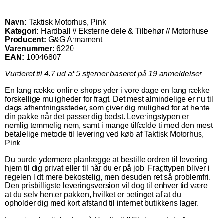
Navn:
Taktisk Motorhus, Pink
Kategori:
Hardball // Eksterne dele & Tilbehør // Motorhuse
Producent:
G&G Armament
Varenummer:
6220
EAN:
10046807
Vurderet til
4.7
ud af 5 stjerner baseret på
19
anmeldelser
En lang række online shops yder i vore dage en lang række
forskellige muligheder for fragt. Det mest almindelige er nu til
dags afhentningssteder, som giver dig mulighed for at hente
din pakke når det passer dig bedst. Leveringstypen er
nemlig temmelig nem, samt i mange tilfælde tilmed den mest
betalelige metode til levering ved køb af Taktisk Motorhus,
Pink.
Du burde ydermere planlægge at bestille ordren til levering
hjem til dig privat eller til når du er på job. Fragttypen bliver i
regelen lidt mere bekostelig, men desuden ret så problemfri.
Den prisbilligste leveringsversion vil dog til enhver tid være
at du selv henter pakken, hvilket er betinget af at du
opholder dig med kort afstand til internet butikkens lager.