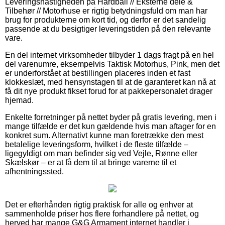
Leveringshastigheden på Hardball // Eksterne dele &
Tilbehør // Motorhuse er rigtig betydningsfuld om man har
brug for produkterne om kort tid, og derfor er det sandelig
passende at du besigtiger leveringstiden på den relevante
vare.
En del internet virksomheder tilbyder 1 dags fragt på en hel
del varenumre, eksempelvis Taktisk Motorhus, Pink, men det
er underforstået at bestillingen placeres inden et fast
klokkeslæt, med hensynstagen til at de garanteret kan nå at
få dit nye produkt fikset forud for at pakkepersonalet drager
hjemad.
Enkelte forretninger på nettet byder på gratis levering, men i
mange tilfælde er det kun gældende hvis man aftager for en
konkret sum. Alternativt kunne man foretrække den mest
betalelige leveringsform, hvilket i de fleste tilfælde –
ligegyldigt om man befinder sig ved Vejle, Rønne eller
Skælskør – er at få dem til at bringe varerne til et
afhentningssted.
Det er efterhånden rigtig praktisk for alle og enhver at
sammenholde priser hos flere forhandlere på nettet, og
herved har mange G&G Armament internet handler i