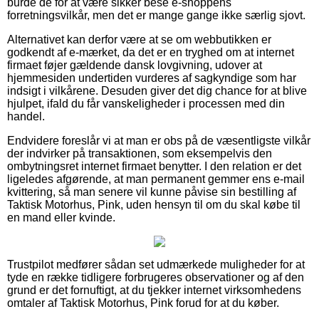
burde de for at være sikker bese e-shoppens
forretningsvilkår, men det er mange gange ikke særlig sjovt.
Alternativet kan derfor være at se om webbutikken er
godkendt af e-mærket, da det er en tryghed om at internet
firmaet føjer gældende dansk lovgivning, udover at
hjemmesiden undertiden vurderes af sagkyndige som har
indsigt i vilkårene. Desuden giver det dig chance for at blive
hjulpet, ifald du får vanskeligheder i processen med din
handel.
Endvidere foreslår vi at man er obs på de væsentligste vilkår
der indvirker på transaktionen, som eksempelvis den
ombytningsret internet firmaet benytter. I den relation er det
ligeledes afgørende, at man permanent gemmer ens e-mail
kvittering, så man senere vil kunne påvise sin bestilling af
Taktisk Motorhus, Pink, uden hensyn til om du skal købe til
en mand eller kvinde.
Trustpilot medfører sådan set udmærkede muligheder for at
tyde en række tidligere forbrugeres observationer og af den
grund er det fornuftigt, at du tjekker internet virksomhedens
omtaler af Taktisk Motorhus, Pink forud for at du køber.