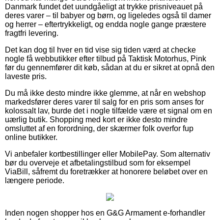
Danmark fundet det uundgåeligt at trykke prisniveauet på
deres varer – til babyer og børn, og ligeledes også til damer
og herrer – eftertrykkeligt, og endda nogle gange præstere
fragtfri levering.
Det kan dog til hver en tid vise sig tiden værd at checke
nogle få webbutikker efter tilbud på Taktisk Motorhus, Pink
før du gennemfører dit køb, sådan at du er sikret at opnå den
laveste pris.
Du må ikke desto mindre ikke glemme, at når en webshop
markedsfører deres varer til salg for en pris som anses for
kolossalt lav, burde det i nogle tilfælde være et signal om en
uærlig butik. Shopping med kort er ikke desto mindre
omsluttet af en forordning, der skærmer folk overfor fup
online butikker.
Vi anbefaler kortbestillinger eller MobilePay. Som alternativ
bør du overveje et afbetalingstilbud som for eksempel
ViaBill, såfremt du foretrækker at honorere beløbet over en
længere periode.
Inden nogen shopper hos en G&G Armament e-forhandler