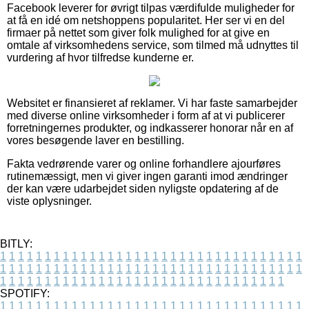
Facebook leverer for øvrigt tilpas værdifulde muligheder for
at få en idé om netshoppens popularitet. Her ser vi en del
firmaer på nettet som giver folk mulighed for at give en
omtale af virksomhedens service, som tilmed må udnyttes til
vurdering af hvor tilfredse kunderne er.
Websitet er finansieret af reklamer. Vi har faste samarbejder
med diverse online virksomheder i form af at vi publicerer
forretningernes produkter, og indkasserer honorar når en af
vores besøgende laver en bestilling.
Fakta vedrørende varer og online forhandlere ajourføres
rutinemæssigt, men vi giver ingen garanti imod ændringer
der kan være udarbejdet siden nyligste opdatering af de
viste oplysninger.
BITLY:
1
1
1
1
1
1
1
1
1
1
1
1
1
1
1
1
1
1
1
1
1
1
1
1
1
1
1
1
1
1
1
1
1
1
1
1
1
1
1
1
1
1
1
1
1
1
1
1
1
1
1
1
1
1
1
1
1
1
1
1
1
1
1
1
1
1
1
1
1
1
1
1
1
1
1
1
1
1
1
1
1
1
1
1
1
1
1
1
1
1
1
1
1
1
1
1
1
1
1
1
SPOTIFY:
1
1
1
1
1
1
1
1
1
1
1
1
1
1
1
1
1
1
1
1
1
1
1
1
1
1
1
1
1
1
1
1
1
1