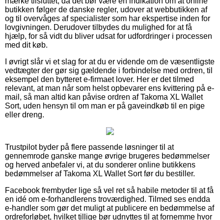
mærke tilsluttet, da det bør være en indikation om at online
butikken følger de danske regler, udover at webbutikken af
og til overvåges af specialister som har ekspertise inden for
lovgivningen. Derudover tilbydes du mulighed for at få
hjælp, for så vidt du bliver udsat for udfordringer i processen
med dit køb.
I øvrigt slår vi et slag for at du er vidende om de væsentligste
vedtægter der gør sig gældende i forbindelse med ordren, til
eksempel den bytteret e-firmaet lover. Her er det tilmed
relevant, at man når som helst opbevarer ens kvittering på e-
mail, så man altid kan påvise ordren af Takoma XL Wallet
Sort, uden hensyn til om man er på gaveindkøb til en pige
eller dreng.
Trustpilot byder på flere passende løsninger til at
gennemrode ganske mange øvrige brugeres bedømmelser
og herved anbefaler vi, at du sonderer online butikkens
bedømmelser af Takoma XL Wallet Sort før du bestiller.
Facebook frembyder lige så vel ret så habile metoder til at få
en idé om e-forhandlerens troværdighed. Tilmed ses endda
e-handler som gør det muligt at publicere en bedømmelse af
ordreforløbet, hvilket tillige bør udnyttes til at fornemme hvor