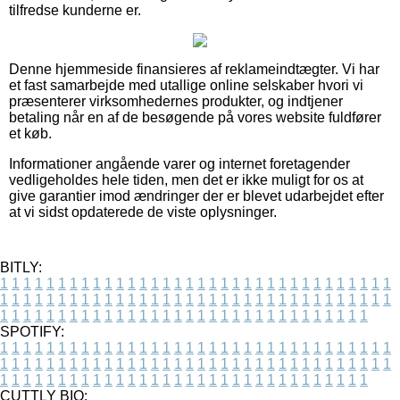
tilfredse kunderne er.
Denne hjemmeside finansieres af reklameindtægter. Vi har
et fast samarbejde med utallige online selskaber hvori vi
præsenterer virksomhedernes produkter, og indtjener
betaling når en af de besøgende på vores website fuldfører
et køb.
Informationer angående varer og internet foretagender
vedligeholdes hele tiden, men det er ikke muligt for os at
give garantier imod ændringer der er blevet udarbejdet efter
at vi sidst opdaterede de viste oplysninger.
BITLY:
1
1
1
1
1
1
1
1
1
1
1
1
1
1
1
1
1
1
1
1
1
1
1
1
1
1
1
1
1
1
1
1
1
1
1
1
1
1
1
1
1
1
1
1
1
1
1
1
1
1
1
1
1
1
1
1
1
1
1
1
1
1
1
1
1
1
1
1
1
1
1
1
1
1
1
1
1
1
1
1
1
1
1
1
1
1
1
1
1
1
1
1
1
1
1
1
1
1
1
1
SPOTIFY:
1
1
1
1
1
1
1
1
1
1
1
1
1
1
1
1
1
1
1
1
1
1
1
1
1
1
1
1
1
1
1
1
1
1
1
1
1
1
1
1
1
1
1
1
1
1
1
1
1
1
1
1
1
1
1
1
1
1
1
1
1
1
1
1
1
1
1
1
1
1
1
1
1
1
1
1
1
1
1
1
1
1
1
1
1
1
1
1
1
1
1
1
1
1
1
1
1
1
1
1
CUTTLY BIO: