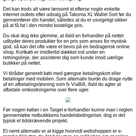
Det kan trods alt være lønsomt at efterse nogle enkelte
internet outlets efter udsalg på Takoma XL Wallet Sort før du
gennemfører din handel, således at du er usvigeligt sikker
på at få fat i den mindst kostelige pris.
Du skal dog ikke glemme, at ifald en forhandler på nettet
udbyder deres produkter for en pris som anses for mystisk
god, så kan det ofte være et bevis på en bedragerisk online
shop. Kortkøb er imidlertid dækket ind under en
retningslinje, der assisterer dig som kunde imod uærlige
butikker på nettet.
Vi tilråder generelt køb med gængse betalingskort eller
betalinger med mobilen. Som alternativ burde du drage nytte
af en afbetalingsløsning som fx ViaBill, ifald du agter at
afbetale omkostningerne over flere uger.
Før nogen køber i en Target e-forhandler kunne man i reglen
gennemløbe netbutikkens handelsbetingelser, dog er det
typisk et tidskrævende projekt.
Et nemt alternativ er at kigge hvorvidt webshoppen er e-