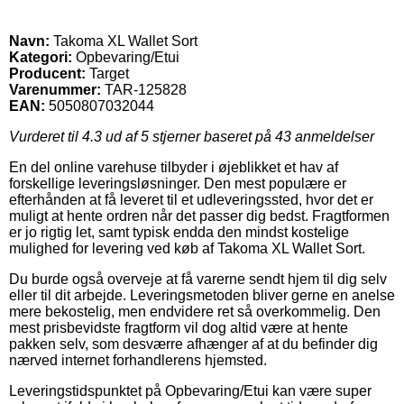
Navn:
Takoma XL Wallet Sort
Kategori:
Opbevaring/Etui
Producent:
Target
Varenummer:
TAR-125828
EAN:
5050807032044
Vurderet til
4.3
ud af 5 stjerner baseret på
43
anmeldelser
En del online varehuse tilbyder i øjeblikket et hav af
forskellige leveringsløsninger. Den mest populære er
efterhånden at få leveret til et udleveringssted, hvor det er
muligt at hente ordren når det passer dig bedst. Fragtformen
er jo rigtig let, samt typisk endda den mindst kostelige
mulighed for levering ved køb af Takoma XL Wallet Sort.
Du burde også overveje at få varerne sendt hjem til dig selv
eller til dit arbejde. Leveringsmetoden bliver gerne en anelse
mere bekostelig, men endvidere ret så overkommelig. Den
mest prisbevidste fragtform vil dog altid være at hente
pakken selv, som desværre afhænger af at du befinder dig
nærved internet forhandlerens hjemsted.
Leveringstidspunktet på Opbevaring/Etui kan være super