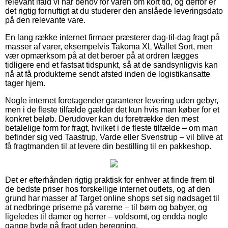
relevant ifald vi har behov for varen om kort tid, og derfor er
det rigtig fornuftigt at du studerer den anslåede leveringsdato
på den relevante vare.
En lang række internet firmaer præsterer dag-til-dag fragt på
masser af varer, eksempelvis Takoma XL Wallet Sort, men
vær opmærksom på at det beroer på at ordren lægges
tidligere end et fastsat tidspunkt, så at de sandsynligvis kan
nå at få produkterne sendt afsted inden de logistikansatte
tager hjem.
Nogle internet foretagender garanterer levering uden gebyr,
men i de fleste tilfælde gælder det kun hvis man køber for et
konkret beløb. Derudover kan du foretrække den mest
betalelige form for fragt, hvilket i de fleste tilfælde – om man
befinder sig ved Taastrup, Varde eller Svenstrup – vil blive at
få fragtmanden til at levere din bestilling til en pakkeshop.
Det er efterhånden rigtig praktisk for enhver at finde frem til
de bedste priser hos forskellige internet outlets, og af den
grund har masser af Target online shops set sig nødsaget til
at nedbringe priserne på varerne – til børn og babyer, og
ligeledes til damer og herrer – voldsomt, og endda nogle
gange byde på fragt uden beregning.