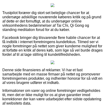
Trustpilot forærer dig stort set belejlige chancer for at
undersøge adskillige nuværende køberes kritik og på grund
af dette er det fornuftigt, at du undersøger online
virksomhedens bedømmelser af Tai Chi, Qi Gong og
standing meditation forud for at du køber.
Facebook bringer dig tilsvarende flere habile chancer for at
få indblik i internet forretningens kundefokus. Tilmed ser vi
nogle forretninger på nettet som giver kunderne mulighed for
at forfatte en kritik af deres køb, som lige så vel burde drages
fordel af til at tage stilling til kundetilfredsheden.
Denne side finansieres af reklamer. Vi har et fast
samarbejde med en masse firmaer på nettet og promoverer
forretningernes produkter, og indhenter honorar for så vidt en
af vores brugere udfører et indkøb.
Informationer om varer og online forretninger vedligeholdes
tit, men det er ikke muligt for os at give garantier imod
korrektioner der kan være udarbejdet efter sidste opdatering
af websitets data.