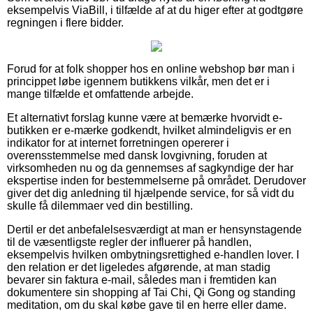
eksempelvis ViaBill, i tilfælde af at du higer efter at godtgøre
regningen i flere bidder.
Forud for at folk shopper hos en online webshop bør man i
princippet løbe igennem butikkens vilkår, men det er i
mange tilfælde et omfattende arbejde.
Et alternativt forslag kunne være at bemærke hvorvidt e-
butikken er e-mærke godkendt, hvilket almindeligvis er en
indikator for at internet forretningen opererer i
overensstemmelse med dansk lovgivning, foruden at
virksomheden nu og da gennemses af sagkyndige der har
ekspertise inden for bestemmelserne på området. Derudover
giver det dig anledning til hjælpende service, for så vidt du
skulle få dilemmaer ved din bestilling.
Dertil er det anbefalelsesværdigt at man er hensynstagende
til de væsentligste regler der influerer på handlen,
eksempelvis hvilken ombytningsrettighed e-handlen lover. I
den relation er det ligeledes afgørende, at man stadig
bevarer sin faktura e-mail, således man i fremtiden kan
dokumentere sin shopping af Tai Chi, Qi Gong og standing
meditation, om du skal købe gave til en herre eller dame.