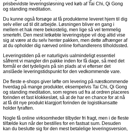
prisbevidste leveringsløsning ved køb af Tai Chi, Qi Gong
og standing meditation.
Du kunne også forsøge at få produkterne leveret hjem til dig
selv eller ud til dit arbejde. Løsningen bliver en gang i
mellem et hak mere bekostelig, men lige så vel temmelig
smertefri. Den mest letkøbte leveringstype vil dog altid vise
sig at være at du selv henter pakken, men dette afhænger af
at du opholder dig nærved online forhandlerens tilholdssted.
Leveringstiden på er naturligvis ualmindeligt essentiel
såfremt vi mangler din pakke inden for få dage, så med det
formål er det tydeligvis på sin plads at vi efterser det
anslåede leveringstidspunkt for den vedkommende vare.
De fleste e-shops giver løfte om levering på næstkommende
hverdag på mange produkter, eksempelvis Tai Chi, Qi Gong
og standing meditation, som regnes ud fra at ordren placeres
forinden et fast klokkeslæt, så at de har en chance for at nå
at få dit nye produkt klargjort forinden de logistikansatte
holder fyraften.
Nogle få online virksomheder tilbyder fri fragt, men i de fleste
tilfælde kun når der bestilles for en fastsat sum. Desuden
kan du beslutte sig for den mest betalelige leveringsversion,