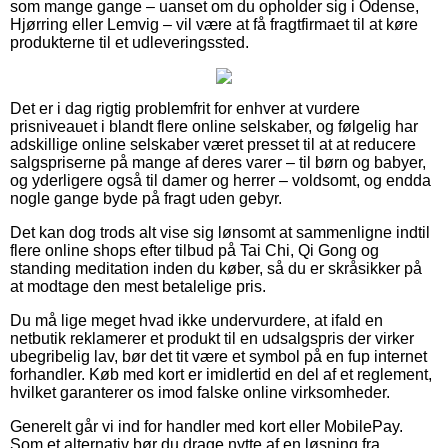
som mange gange – uanset om du opholder sig i Odense,
Hjørring eller Lemvig – vil være at få fragtfirmaet til at køre
produkterne til et udleveringssted.
Det er i dag rigtig problemfrit for enhver at vurdere
prisniveauet i blandt flere online selskaber, og følgelig har
adskillige online selskaber været presset til at at reducere
salgspriserne på mange af deres varer – til børn og babyer,
og yderligere også til damer og herrer – voldsomt, og endda
nogle gange byde på fragt uden gebyr.
Det kan dog trods alt vise sig lønsomt at sammenligne indtil
flere online shops efter tilbud på Tai Chi, Qi Gong og
standing meditation inden du køber, så du er skråsikker på
at modtage den mest betalelige pris.
Du må lige meget hvad ikke undervurdere, at ifald en
netbutik reklamerer et produkt til en udsalgspris der virker
ubegribelig lav, bør det tit være et symbol på en fup internet
forhandler. Køb med kort er imidlertid en del af et reglement,
hvilket garanterer os imod falske online virksomheder.
Generelt går vi ind for handler med kort eller MobilePay.
Som et alternativ bør du drage nytte af en løsning fra