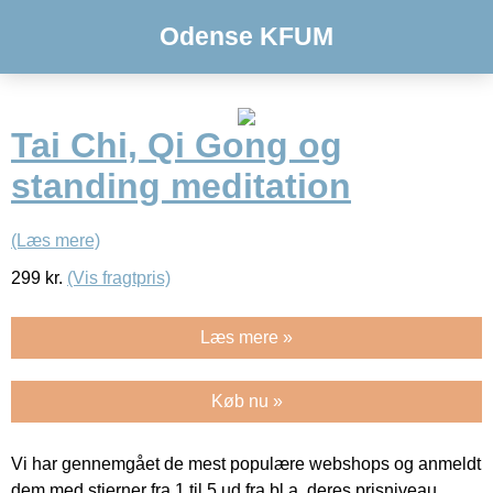
Odense KFUM
Tai Chi, Qi Gong og
standing meditation
(Læs mere)
299
kr.
(Vis fragtpris)
Læs mere »
Køb nu »
Vi har gennemgået de mest populære webshops og anmeldt
dem med stjerner fra 1 til 5 ud fra bl.a. deres prisniveau,