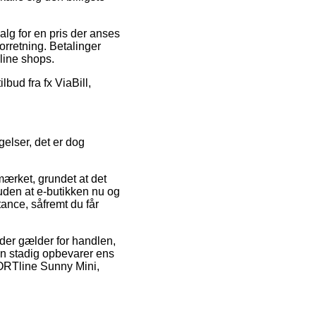
alg for en pris der anses
orretning. Betalinger
line shops.
lbud fra fx ViaBill,
elser, det er dog
mærket, grundet at det
ruden at e-butikken nu og
stance, såfremt du får
der gælder for handlen,
man stadig opbevarer ens
PORTline Sunny Mini,