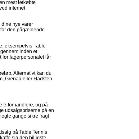
en mest letkøbte
ved internet
 dine nye varer
ng for den pågældende
e, eksempelvis Table
 igennem inden et
 før lagerpersonalet får
beløb. Alternativt kan du
m, Grenaa eller Hadsten
re e-forhandlere, og på
nge udsalgspriserne på en
nogle gange sikre fragt
 udsalg på Table Tennis
affe sig den billigste