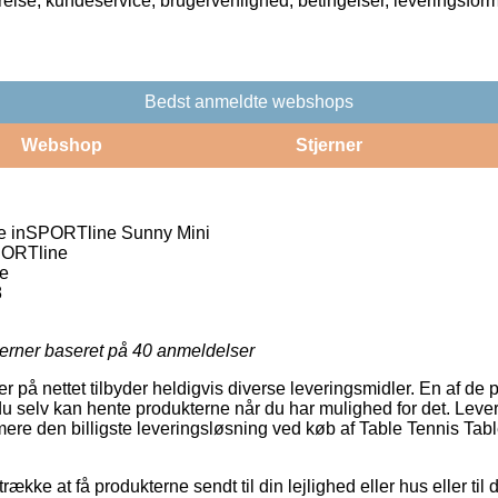
rrelse, kundeservice, brugervenlighed, betingelser, leveringsfor
Bedst anmeldte webshops
Webshop
Stjerner
le inSPORTline Sunny Mini
PORTline
e
8
jerner baseret på
40
anmeldelser
r på nettet tilbyder heldigvis diverse leveringsmidler. En af de
du selv kan hente produkterne når du har mulighed for det. Lever
mere den billigste leveringsløsning ved køb af Table Tennis T
kke at få produkterne sendt til din lejlighed eller hus eller til 