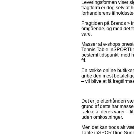
Leveringsformen viser si
fragtform er dog selv at 
forhandlerens tilholdsste
Fragttiden på Brands > 
omgående, og med det form
vare.
Masser af e-shops præst
Tennis Table inSPORTline
bestemt tidspunkt, med he
fri.
En række online butikker y
gribe den mest betalelig
– vil blive at få fragtfirm
Det er jo efterhånden væl
grund af dette har masser
række af deres varer – ti
uden omkostninger.
Men det kan trods alt vær
Table inSPORTline Sunny M