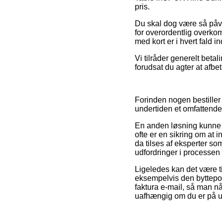
pris.
Du skal dog være så påvag
for overordentlig overkom
med kort er i hvert fald 
Vi tilråder generelt betal
forudsat du agter at afb
Forinden nogen bestiller
undertiden et omfattende 
En anden løsning kunne de
ofte er en sikring om at 
da tilses af eksperter som
udfordringer i processen
Ligeledes kan det være t
eksempelvis den byttepoli
faktura e-mail, så man n
uafhængig om du er på udk