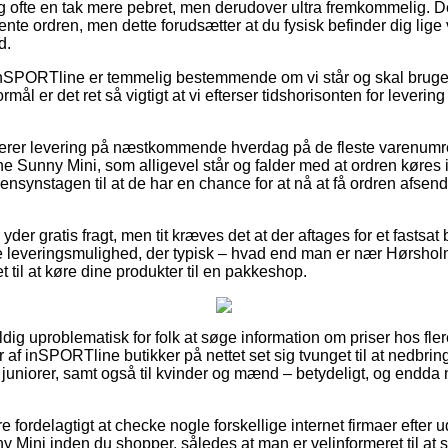
g ofte en tak mere pebret, men derudover ultra fremkommelig. D
hente ordren, men dette forudsætter at du fysisk befinder dig lige 
d.
inSPORTline er temmelig bestemmende om vi står og skal bruge
ål er det ret så vigtigt at vi efterser tidshorisonten for leveri
erer levering på næstkommende hverdag på de fleste varenumr
 Sunny Mini, som alligevel står og falder med at ordren køres
nsynstagen til at de har en chance for at nå at få ordren afsendt
der gratis fragt, men tit kræves det at der aftages for et fastsat 
e leveringsmulighed, der typisk – hvad end man er nær Hørshol
aet til at køre dine produkter til en pakkeshop.
dig uproblematisk for folk at søge information om priser hos fle
 af inSPORTline butikker på nettet set sig tvunget til at nedbri
l juniorer, samt også til kvinder og mænd – betydeligt, og endda 
e fordelagtigt at checke nogle forskellige internet firmaer efter
ini inden du shopper, således at man er velinformeret til at sk