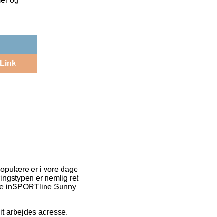
mer og
Link
 populære er i vore dage
ingstypen er nemlig ret
able inSPORTline Sunny
dit arbejdes adresse.