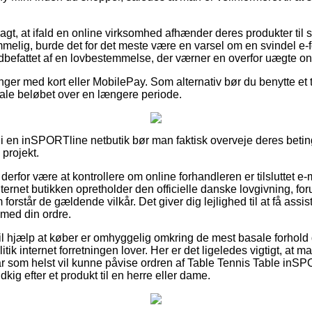
t, at ifald en online virksomhed afhænder deres produkter til s
melig, burde det for det meste være en varsel om en svindel e-f
indbefattet af en lovbestemmelse, der værner en overfor uægte on
inger med kort eller MobilePay. Som alternativ bør du benytte et ti
etale beløbet over en længere periode.
 i en inSPORTline netbutik bør man faktisk overveje deres beting
projekt.
rfor være at kontrollere om online forhandleren er tilsluttet e-
internet butikken opretholder den officielle danske lovgivning, fo
 forstår de gældende vilkår. Det giver dig lejlighed til at få assi
 med din ordre.
il hjælp at køber er omhyggelig omkring de mest basale forhold 
tik internet forretningen lover. Her er det ligeledes vigtigt, at 
år som helst vil kunne påvise ordren af Table Tennis Table inS
ig efter et produkt til en herre eller dame.