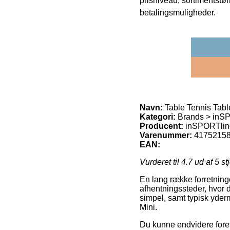
prisniveau, sortimentstø
betalingsmuligheder.
Navn:
Table Tennis Tab
Kategori:
Brands > inS
Producent:
inSPORTlin
Varenummer:
4175215
EAN:
Vurderet til
4.7
ud af 5 st
En lang række forretninge
afhentningssteder, hvor 
simpel, samt typisk yder
Mini.
Du kunne endvidere foretræ