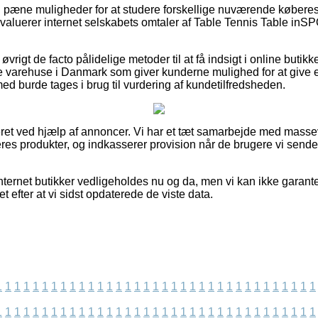
t ud pæne muligheder for at studere forskellige nuværende købe
 evaluerer internet selskabets omtaler af Table Tennis Table in
øvrigt de facto pålidelige metoder til at få indsigt i online buti
 varehuse i Danmark som giver kunderne mulighed for at give e
ed burde tages i brug til vurdering af kundetilfredsheden.
et ved hjælp af annoncer. Vi har et tæt samarbejde med massevi
deres produkter, og indkasserer provision når de brugere vi sende
nternet butikker vedligeholdes nu og da, men vi kan ikke garante
t efter at vi sidst opdaterede de viste data.
1
1
1
1
1
1
1
1
1
1
1
1
1
1
1
1
1
1
1
1
1
1
1
1
1
1
1
1
1
1
1
1
1
1
1
1
1
1
1
1
1
1
1
1
1
1
1
1
1
1
1
1
1
1
1
1
1
1
1
1
1
1
1
1
1
1
1
1
1
1