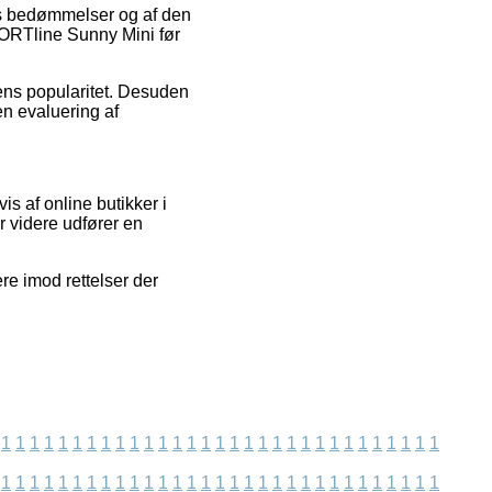
res bedømmelser og af den
SPORTline Sunny Mini før
kkens popularitet. Desuden
n evaluering af
s af online butikker i
r videre udfører en
re imod rettelser der
1
1
1
1
1
1
1
1
1
1
1
1
1
1
1
1
1
1
1
1
1
1
1
1
1
1
1
1
1
1
1
1
1
1
1
1
1
1
1
1
1
1
1
1
1
1
1
1
1
1
1
1
1
1
1
1
1
1
1
1
1
1