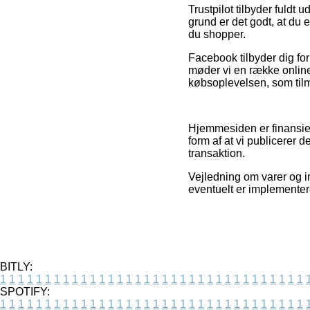
Trustpilot tilbyder fuld
grund er det godt, at du
du shopper.
Facebook tilbyder dig for 
møder vi en række online
købsoplevelsen, som tilm
Hjemmesiden er finansier
form af at vi publicerer 
transaktion.
Vejledning om varer og i
eventuelt er implementere
BITLY:
1
1
1
1
1
1
1
1
1
1
1
1
1
1
1
1
1
1
1
1
1
1
1
1
1
1
1
1
1
1
1
1
1
1
SPOTIFY:
1
1
1
1
1
1
1
1
1
1
1
1
1
1
1
1
1
1
1
1
1
1
1
1
1
1
1
1
1
1
1
1
1
1