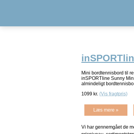
inSPORTlin
Mini bordtennisbord til r
inSPORTline Sunny MiniÂ 
almindeligt bordtennisbo
1099
kr.
(Vis fragtpris)
Læs mere »
Vi har gennemgået de mes