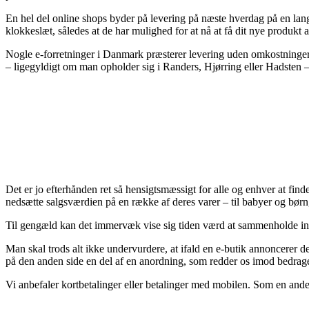
En hel del online shops byder på levering på næste hverdag på en lan
klokkeslæt, således at de har mulighed for at nå at få dit nye produkt 
Nogle e-forretninger i Danmark præsterer levering uden omkostninger, m
– ligegyldigt om man opholder sig i Randers, Hjørring eller Hadsten – er
Det er jo efterhånden ret så hensigtsmæssigt for alle og enhver at fin
nedsætte salgsværdien på en række af deres varer – til babyer og børn,
Til gengæld kan det immervæk vise sig tiden værd at sammenholde indt
Man skal trods alt ikke undervurdere, at ifald en e-butik annoncerer de
på den anden side en del af en anordning, som redder os imod bedrager
Vi anbefaler kortbetalinger eller betalinger med mobilen. Som en and