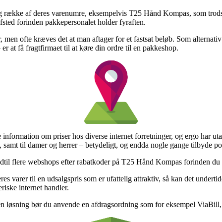
g række af deres varenumre, eksempelvis T25 Hånd Kompas, som trods alt
afsted forinden pakkepersonalet holder fyraften.
en ofte kræves det at man aftager for et fastsat beløb. Som alternativ 
 at få fragtfirmaet til at køre din ordre til en pakkeshop.
de information om priser hos diverse internet forretninger, og ergo har u
 samt til damer og herrer – betydeligt, og endda nogle gange tilbyde port
il flere webshops efter rabatkoder på T25 Hånd Kompas forinden du hand
res varer til en udsalgspris som er ufattelig attraktiv, så kan det under
iske internet handler.
en løsning bør du anvende en afdragsordning som for eksempel ViaBill, 