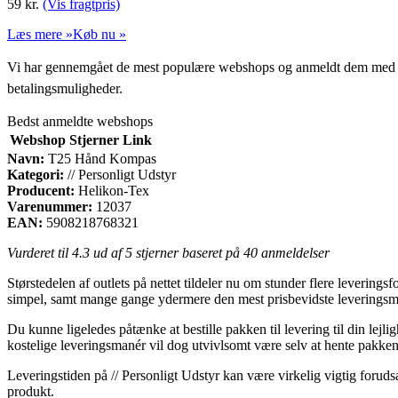
59
kr.
(Vis fragtpris)
Læs mere »
Køb nu »
Vi har gennemgået de mest populære webshops og anmeldt dem med stjern
betalingsmuligheder.
Bedst anmeldte webshops
Webshop
Stjerner
Link
Navn:
T25 Hånd Kompas
Kategori:
// Personligt Udstyr
Producent:
Helikon-Tex
Varenummer:
12037
EAN:
5908218768321
Vurderet til
4.3
ud af 5 stjerner baseret på
40
anmeldelser
Størstedelen af outlets på nettet tildeler nu om stunder flere levering
simpel, samt mange gange ydermere den mest prisbevidste levering
Du kunne ligeledes påtænke at bestille pakken til levering til din lejli
kostelige leveringsmanér vil dog utvivlsomt være selv at hente pakken, 
Leveringstiden på // Personligt Udstyr kan være virkelig vigtig forud
produkt.