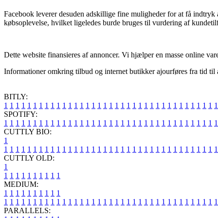
Facebook leverer desuden adskillige fine muligheder for at få indtryk 
købsoplevelse, hvilket ligeledes burde bruges til vurdering af kundeti
Dette website finansieres af annoncer. Vi hjælper en masse online vare
Informationer omkring tilbud og internet butikker ajourføres fra tid til
BITLY:
1
1
1
1
1
1
1
1
1
1
1
1
1
1
1
1
1
1
1
1
1
1
1
1
1
1
1
1
1
1
1
1
1
1
1
1
1
SPOTIFY:
1
1
1
1
1
1
1
1
1
1
1
1
1
1
1
1
1
1
1
1
1
1
1
1
1
1
1
1
1
1
1
1
1
1
1
1
1
CUTTLY BIO:
1
1
1
1
1
1
1
1
1
1
1
1
1
1
1
1
1
1
1
1
1
1
1
1
1
1
1
1
1
1
1
1
1
1
1
1
1
1
CUTTLY OLD:
1
1
1
1
1
1
1
1
1
1
1
MEDIUM:
1
1
1
1
1
1
1
1
1
1
1
1
1
1
1
1
1
1
1
1
1
1
1
1
1
1
1
1
1
1
1
1
1
1
1
1
1
1
1
1
1
1
1
1
1
1
1
PARALLELS: