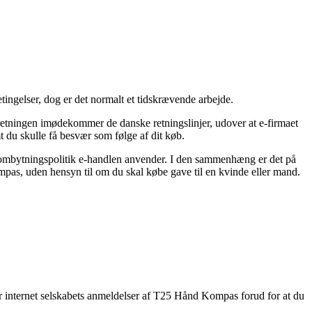
ingelser, dog er det normalt et tidskrævende arbejde.
rretningen imødekommer de danske retningslinjer, udover at e-firmaet
t du skulle få besvær som følge af dit køb.
en ombytningspolitik e-handlen anvender. I den sammenhæng er det på
mpas, uden hensyn til om du skal købe gave til en kvinde eller mand.
lker internet selskabets anmeldelser af T25 Hånd Kompas forud for at du