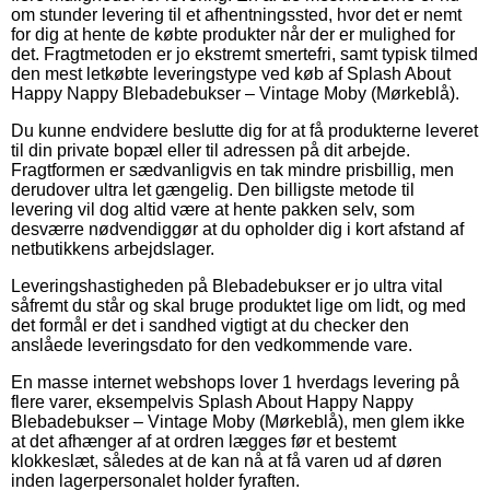
om stunder levering til et afhentningssted, hvor det er nemt
for dig at hente de købte produkter når der er mulighed for
det. Fragtmetoden er jo ekstremt smertefri, samt typisk tilmed
den mest letkøbte leveringstype ved køb af Splash About
Happy Nappy Blebadebukser – Vintage Moby (Mørkeblå).
Du kunne endvidere beslutte dig for at få produkterne leveret
til din private bopæl eller til adressen på dit arbejde.
Fragtformen er sædvanligvis en tak mindre prisbillig, men
derudover ultra let gængelig. Den billigste metode til
levering vil dog altid være at hente pakken selv, som
desværre nødvendiggør at du opholder dig i kort afstand af
netbutikkens arbejdslager.
Leveringshastigheden på Blebadebukser er jo ultra vital
såfremt du står og skal bruge produktet lige om lidt, og med
det formål er det i sandhed vigtigt at du checker den
anslåede leveringsdato for den vedkommende vare.
En masse internet webshops lover 1 hverdags levering på
flere varer, eksempelvis Splash About Happy Nappy
Blebadebukser – Vintage Moby (Mørkeblå), men glem ikke
at det afhænger af at ordren lægges før et bestemt
klokkeslæt, således at de kan nå at få varen ud af døren
inden lagerpersonalet holder fyraften.