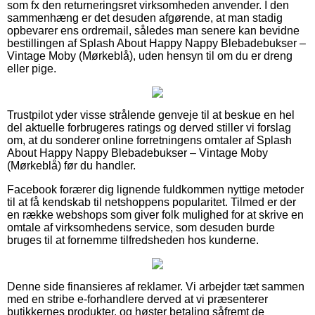
som fx den returneringsret virksomheden anvender. I den
sammenhæng er det desuden afgørende, at man stadig
opbevarer ens ordremail, således man senere kan bevidne
bestillingen af Splash About Happy Nappy Blebadebukser –
Vintage Moby (Mørkeblå), uden hensyn til om du er dreng
eller pige.
Trustpilot yder visse strålende genveje til at beskue en hel
del aktuelle forbrugeres ratings og derved stiller vi forslag
om, at du sonderer online forretningens omtaler af Splash
About Happy Nappy Blebadebukser – Vintage Moby
(Mørkeblå) før du handler.
Facebook forærer dig lignende fuldkommen nyttige metoder
til at få kendskab til netshoppens popularitet. Tilmed er der
en række webshops som giver folk mulighed for at skrive en
omtale af virksomhedens service, som desuden burde
bruges til at fornemme tilfredsheden hos kunderne.
Denne side finansieres af reklamer. Vi arbejder tæt sammen
med en stribe e-forhandlere derved at vi præsenterer
butikkernes produkter, og høster betaling såfremt de