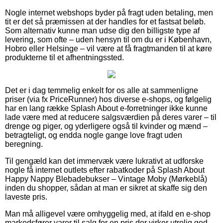
Nogle internet webshops byder på fragt uden betaling, men
tit er det så præmissen at der handles for et fastsat beløb.
Som alternativ kunne man udse dig den billigste type af
levering, som ofte – uden hensyn til om du er i København,
Hobro eller Helsinge – vil være at få fragtmanden til at køre
produkterne til et afhentningssted.
Det er i dag temmelig enkelt for os alle at sammenligne
priser (via fx PriceRunner) hos diverse e-shops, og følgelig
har en lang række Splash About e-forretninger ikke kunne
lade være med at reducere salgsværdien på deres varer – til
drenge og piger, og yderligere også til kvinder og mænd –
betragteligt, og endda nogle gange love fragt uden
beregning.
Til gengæld kan det immervæk være lukrativt at udforske
nogle få internet outlets efter rabatkoder på Splash About
Happy Nappy Blebadebukser – Vintage Moby (Mørkeblå)
inden du shopper, sådan at man er sikret at skaffe sig den
laveste pris.
Man må alligevel være omhyggelig med, at ifald en e-shop
markedsfører varer til salg for en pris der virker utrolig god,