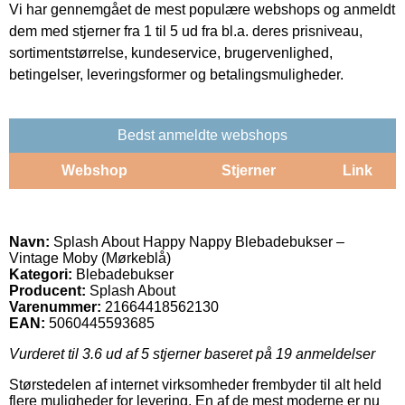
Vi har gennemgået de mest populære webshops og anmeldt
dem med stjerner fra 1 til 5 ud fra bl.a. deres prisniveau,
sortimentstørrelse, kundeservice, brugervenlighed,
betingelser, leveringsformer og betalingsmuligheder.
Bedst anmeldte webshops
Webshop
Stjerner
Link
Navn:
Splash About Happy Nappy Blebadebukser –
Vintage Moby (Mørkeblå)
Kategori:
Blebadebukser
Producent:
Splash About
Varenummer:
21664418562130
EAN:
5060445593685
Vurderet til
3.6
ud af 5 stjerner baseret på
19
anmeldelser
Størstedelen af internet virksomheder frembyder til alt held
flere muligheder for levering. En af de mest moderne er nu