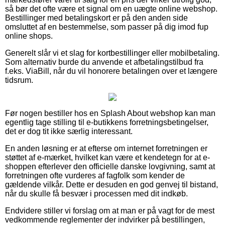
så bør det ofte være et signal om en uægte online webshop.
Bestillinger med betalingskort er på den anden side
omsluttet af en bestemmelse, som passer på dig imod fup
online shops.
Generelt slår vi et slag for kortbestillinger eller mobilbetaling.
Som alternativ burde du anvende et afbetalingstilbud fra
f.eks. ViaBill, når du vil honorere betalingen over et længere
tidsrum.
Før nogen bestiller hos en Splash About webshop kan man
egentlig tage stilling til e-butikkens forretningsbetingelser,
det er dog tit ikke særlig interessant.
En anden løsning er at efterse om internet forretningen er
støttet af e-mærket, hvilket kan være et kendetegn for at e-
shoppen efterlever den officielle danske lovgivning, samt at
forretningen ofte vurderes af fagfolk som kender de
gældende vilkår. Dette er desuden en god genvej til bistand,
når du skulle få besvær i processen med dit indkøb.
Endvidere stiller vi forslag om at man er på vagt for de mest
vedkommende reglementer der indvirker på bestillingen,