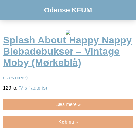
Odense KFUM
Splash About Happy Nappy
Blebadebukser – Vintage
Moby (Mørkeblå)
(Læs mere)
129
kr.
(Vis fragtpris)
Læs mere »
Køb nu »