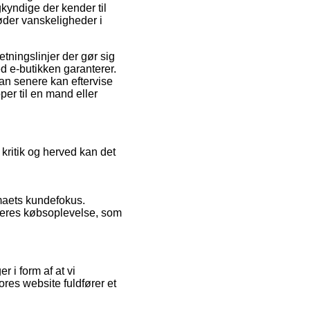
kyndige der kender til
øder vanskeligheder i
ningslinjer der gør sig
d e-butikken garanterer.
man senere kan eftervise
er til en mand eller
 kritik og herved kan det
rmaets kundefokus.
 deres købsoplevelse, som
 i form af at vi
res website fuldfører et