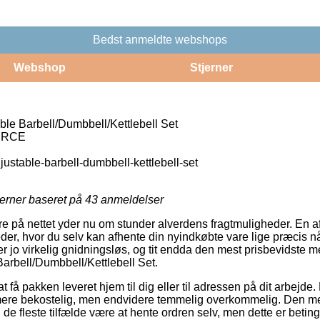
Bedst anmeldte webshops
Webshop
Stjerner
e Barbell/Dumbbell/Kettlebell Set
URCE
justable-barbell-dumbbell-kettlebell-set
jerner baseret på
43
anmeldelser
e på nettet yder nu om stunder alverdens fragtmuligheder. En af
der, hvor du selv kan afhente din nyindkøbte vare lige præcis nå
 jo virkelig gnidningsløs, og tit endda den mest prisbevidste me
rbell/Dumbbell/Kettlebell Set.
 få pakken leveret hjem til dig eller til adressen på dit arbejde.
mere bekostelig, men endvidere temmelig overkommelig. Den me
 de fleste tilfælde være at hente ordren selv, men dette er betinget