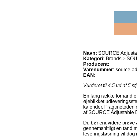
Navn:
SOURCE Adjustabl
Kategori:
Brands > SO
Producent:
Varenummer:
source-ad
EAN:
Vurderet til
4.5
ud af 5 st
En lang række forhandler
øjeblikket udleveringsste
kalender. Fragtmetoden er
af SOURCE Adjustable Ba
Du bør endvidere prøve at
gennemsnitligt en tand 
leveringsløsning vil dog i