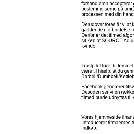
forhandleren accepterer 
bestemmelserne på områd
processen med din hand
Derudover foreslår vi a
gældende i forbindelse m
Derfor er det tilmed afgø
sit køb af SOURCE Adjust
kvinde.
Trustpilot fører til temm
være til hjælp, at du ge
Barbell/Dumbbell/Kettlebe
Facebook genererer tilsv
Desuden ser vi en række 
tilmed burde udnyttes til
Vores hjemmeside finansie
introducerer firmaernes 
indkøb.