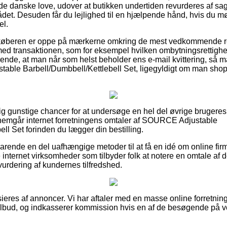
de danske love, udover at butikken undertiden revurderes af sag
et. Desuden får du lejlighed til en hjælpende hånd, hvis du m
el.
t køberen er oppe på mærkerne omkring de mest vedkommende ret
ed transaktionen, som for eksempel hvilken ombytningsrettighe
rende, at man når som helst beholder ens e-mail kvittering, så 
able Barbell/Dumbbell/Kettlebell Set, ligegyldigt om man shopp
elig gunstige chancer for at undersøge en hel del øvrige brugeres
nnemgår internet forretningens omtaler af SOURCE Adjustable
ll Set forinden du lægger din bestilling.
arende en del uafhængige metoder til at få en idé om online fi
internet virksomheder som tilbyder folk at notere en omtale af
 vurdering af kundernes tilfredshed.
res af annoncer. Vi har aftaler med en masse online forretninger
tilbud, og indkasserer kommission hvis en af de besøgende på vo