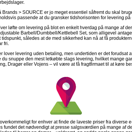
rbejdslager.
 Brands > SOURCE er jo meget essentiel såfremt du skal bruge 
rholdsvis passende at du gransker tidshorisonten for levering på
ver løfte om levering på blot en enkelt hverdag på mange af de
table Barbell/Dumbbell/Kettlebell Set, som alligevel antager 
t tidspunkt, således at de med sikkerhed kan nå at få produkterne
 fri.
r lover levering uden betaling, men undertiden er det forudsat a
ne du snuppe den mest letkøbte slags levering, hvilket mange g
g, Dragør eller Vojens – vil være at få fragtfirmaet til at køre best
 overkommeligt for enhver at finde de laveste priser fra diverse e
s fundet det nødvendigt at presse salgsværdien på mange af der