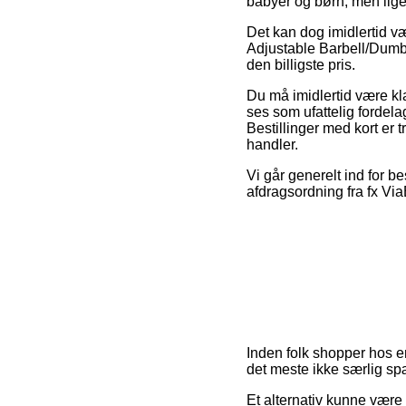
babyer og børn, men lige
Det kan dog imidlertid v
Adjustable Barbell/Dumbb
den billigste pris.
Du må imidlertid være kla
ses som ufattelig fordela
Bestillinger med kort er 
handler.
Vi går generelt ind for b
afdragsordning fra fx ViaB
Inden folk shopper hos en
det meste ikke særlig s
Et alternativ kunne være