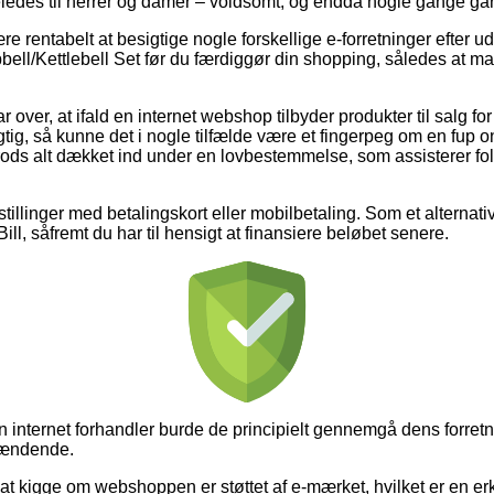
ledes til herrer og damer – voldsomt, og endda nogle gange garan
ære rentabelt at besigtige nogle forskellige e-forretninger efte
ell/Kettlebell Set før du færdiggør din shopping, således at ma
r over, at ifald en internet webshop tilbyder produkter til salg f
gtig, så kunne det i nogle tilfælde være et fingerpeg om en fup 
trods alt dækket ind under en lovbestemmelse, som assisterer fol
estillinger med betalingskort eller mobilbetaling. Som et alternat
ill, såfremt du har til hensigt at finansiere beløbet senere.
 internet forhandler burde de principielt gennemgå dens forretni
pændende.
 at kigge om webshoppen er støttet af e-mærket, hvilket er en er