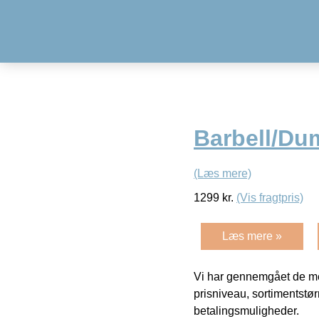
Barbell/Dum
(Læs mere)
1299
kr.
(Vis fragtpris)
Læs mere »
Vi har gennemgået de mes
prisniveau, sortimentstø
betalingsmuligheder.