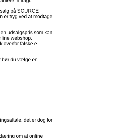
tere fri fragt.
r udsalg på SOURCE
n er tryg ved at modtage
or en udsalgspris som kan
online webshop.
k overfor falske e-
iv bør du vælge en
ngsaftale, det er dog for
klæring om at online