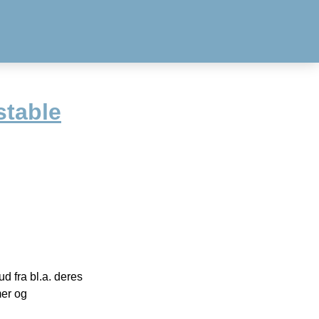
table
 fra bl.a. deres
mer og