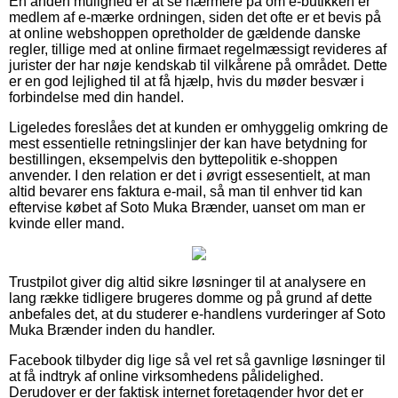
En anden mulighed er at se nærmere på om e-butikken er
medlem af e-mærke ordningen, siden det ofte er et bevis på
at online webshoppen opretholder de gældende danske
regler, tillige med at online firmaet regelmæssigt revideres af
jurister der har nøje kendskab til vilkårene på området. Dette
er en god lejlighed til at få hjælp, hvis du møder besvær i
forbindelse med din handel.
Ligeledes foreslåes det at kunden er omhyggelig omkring de
mest essentielle retningslinjer der kan have betydning for
bestillingen, eksempelvis den byttepolitik e-shoppen
anvender. I den relation er det i øvrigt essesentielt, at man
altid bevarer ens faktura e-mail, så man til enhver tid kan
eftervise købet af Soto Muka Brænder, uanset om man er
kvinde eller mand.
Trustpilot giver dig altid sikre løsninger til at analysere en
lang række tidligere brugeres domme og på grund af dette
anbefales det, at du studerer e-handlens vurderinger af Soto
Muka Brænder inden du handler.
Facebook tilbyder dig lige så vel ret så gavnlige løsninger til
at få indtryk af online virksomhedens pålidelighed.
Derudover er der faktisk internet foretagender hvor det er