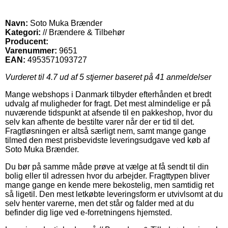
Navn:
Soto Muka Brænder
Kategori:
// Brændere & Tilbehør
Producent:
Varenummer:
9651
EAN:
4953571093727
Vurderet til
4.7
ud af 5 stjerner baseret på
41
anmeldelser
Mange webshops i Danmark tilbyder efterhånden et bredt
udvalg af muligheder for fragt. Det mest almindelige er på
nuværende tidspunkt at afsende til en pakkeshop, hvor du
selv kan afhente de bestilte varer når der er tid til det.
Fragtløsningen er altså særligt nem, samt mange gange
tilmed den mest prisbevidste leveringsudgave ved køb af
Soto Muka Brænder.
Du bør på samme måde prøve at vælge at få sendt til din
bolig eller til adressen hvor du arbejder. Fragttypen bliver
mange gange en kende mere bekostelig, men samtidig ret
så ligetil. Den mest letkøbte leveringsform er utvivlsomt at du
selv henter varerne, men det står og falder med at du
befinder dig lige ved e-forretningens hjemsted.