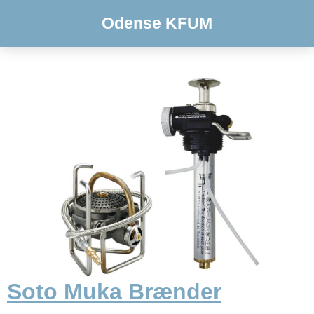
Odense KFUM
Soto Muka Brænder