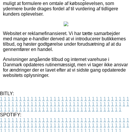
muligt at formulere en omtale af købsoplevelsen, som
ydermere burde drages fordel af til vurdering af tidligere
kunders oplevelser.
Websitet er reklamefinansieret. Vi har tætte samarbejder
med mange e-handler derved at vi introducerer butikkernes
tilbud, og høster godtgørelse under forudsætning af at du
gennemfører en handel.
Anvisninger angående tilbud og internet varehuse i
Danmark opdateres rutinemæssigt, men vi tager ikke ansvar
for ændringer der er lavet efter at vi sidste gang opdaterede
websitets oplysninger.
BITLY:
1
1
1
1
1
1
1
1
1
1
1
1
1
1
1
1
1
1
1
1
1
1
1
1
1
1
1
1
1
1
1
1
1
1
1
1
1
1
1
1
1
1
1
1
1
1
1
1
1
1
1
1
1
1
1
1
1
1
1
1
1
1
1
1
1
1
1
1
1
1
1
1
1
1
1
1
1
1
1
1
1
1
1
1
1
1
1
1
1
1
1
1
1
1
1
1
1
1
1
1
SPOTIFY:
1
1
1
1
1
1
1
1
1
1
1
1
1
1
1
1
1
1
1
1
1
1
1
1
1
1
1
1
1
1
1
1
1
1
1
1
1
1
1
1
1
1
1
1
1
1
1
1
1
1
1
1
1
1
1
1
1
1
1
1
1
1
1
1
1
1
1
1
1
1
1
1
1
1
1
1
1
1
1
1
1
1
1
1
1
1
1
1
1
1
1
1
1
1
1
1
1
1
1
1