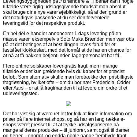
Leveringsdygtigheden på // Brændere & Tilbehør kan i nogle
tilfælde være rigtig udslagsgivende forudsat man absolut
skal bruge dine nye varer øjeblikkeligt, så af den grund er
det naturligvis passende at du ser den forventede
leveringstid for det respektive produkt.
En hel del e-handler annoncerer 1 dags levering på en
masse varer, eksempelvis Soto Muka Brænder, men vær obs
på at det betinges af at bestillingen laves forud for et
fastslået klokkeslæt, med det formål at de har en chance for
at nå at få pakken betjent inden lagerpersonalet har fri.
Flere online selskaber lover gratis fragt, men i mange
tilfælde er det kun gældende hvis du køber for et præcist
beløb. Som alternativ skulle man foretrække den prisbilligste
fragtløsning, hvilket ofte – om du bor nær Fredericia, Odder
eller Aars – er at få fragtmanden til at levere din ordre til et
udleveringssted.
Det har vist sig at være ret let for folk at finde information om
priser på flere internet shops, og så har en lang række e-
shops været presset til at at trykke udsalgspriserne på
mange af deres produkter – til juniorer, samt også til damer
og herrer – enormt, og endda nogle gange frembyde fragt