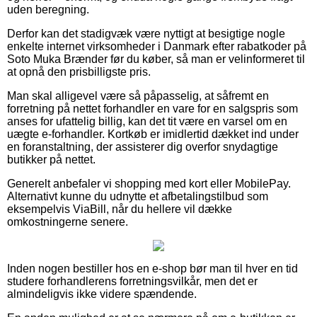
uden beregning.
Derfor kan det stadigvæk være nyttigt at besigtige nogle
enkelte internet virksomheder i Danmark efter rabatkoder på
Soto Muka Brænder før du køber, så man er velinformeret til
at opnå den prisbilligste pris.
Man skal alligevel være så påpasselig, at såfremt en
forretning på nettet forhandler en vare for en salgspris som
anses for ufattelig billig, kan det tit være en varsel om en
uægte e-forhandler. Kortkøb er imidlertid dækket ind under
en foranstaltning, der assisterer dig overfor snydagtige
butikker på nettet.
Generelt anbefaler vi shopping med kort eller MobilePay.
Alternativt kunne du udnytte et afbetalingstilbud som
eksempelvis ViaBill, når du hellere vil dække
omkostningerne senere.
Inden nogen bestiller hos en e-shop bør man til hver en tid
studere forhandlerens forretningsvilkår, men det er
almindeligvis ikke videre spændende.