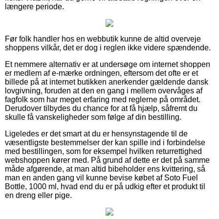
længere periode.
Før folk handler hos en webbutik kunne de altid overveje
shoppens vilkår, det er dog i reglen ikke videre spændende.
Et nemmere alternativ er at undersøge om internet shoppen
er medlem af e-mærke ordningen, eftersom det ofte er et
billede på at internet butikken anerkender gældende dansk
lovgivning, foruden at den en gang i mellem overvåges af
fagfolk som har meget erfaring med reglerne på området.
Derudover tilbydes du chance for at få hjælp, såfremt du
skulle få vanskeligheder som følge af din bestilling.
Ligeledes er det smart at du er hensynstagende til de
væsentligste bestemmelser der kan spille ind i forbindelse
med bestillingen, som for eksempel hvilken returrettighed
webshoppen kører med. På grund af dette er det på samme
måde afgørende, at man altid bibeholder ens kvittering, så
man en anden gang vil kunne bevise købet af Soto Fuel
Bottle, 1000 ml, hvad end du er på udkig efter et produkt til
en dreng eller pige.