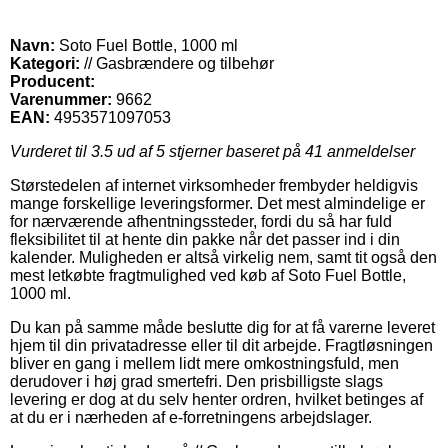
Navn:
Soto Fuel Bottle, 1000 ml
Kategori:
// Gasbrændere og tilbehør
Producent:
Varenummer:
9662
EAN:
4953571097053
Vurderet til
3.5
ud af 5 stjerner baseret på
41
anmeldelser
Størstedelen af internet virksomheder frembyder heldigvis
mange forskellige leveringsformer. Det mest almindelige er
for nærværende afhentningssteder, fordi du så har fuld
fleksibilitet til at hente din pakke når det passer ind i din
kalender. Muligheden er altså virkelig nem, samt tit også den
mest letkøbte fragtmulighed ved køb af Soto Fuel Bottle,
1000 ml.
Du kan på samme måde beslutte dig for at få varerne leveret
hjem til din privatadresse eller til dit arbejde. Fragtløsningen
bliver en gang i mellem lidt mere omkostningsfuld, men
derudover i høj grad smertefri. Den prisbilligste slags
levering er dog at du selv henter ordren, hvilket betinges af
at du er i nærheden af e-forretningens arbejdslager.