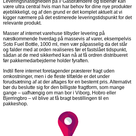
Leveringshastigheden på // Gasbrændere og tilbehør kan
være ultra central hvis man har behov for dine nye produkter
øjeblikkeligt, og af den grund er det komplet aktuelt at vi
kigger nærmere på det estimerede leveringstidspunkt for det
relevante produkt.
Masser af internet varehuse tilbyder levering på
næstkommende hverdag på massevis af varer, eksempelvis
Soto Fuel Bottle, 1000 ml, men vær påpasselig da det står
og falder med at orden realiseres før et fastslået tidspunkt,
sådan at de med sikkerhed kan nå at få ordren distribueret
før pakkemedarbejderne holder fyraften.
Indtil flere internet foretagender præsterer fragt uden
omkostninger, men i de fleste tilfælde er det under
forudsætning af at der aftages for en bestemt pris. Alternativt
bør du beslutte sig for den billigste fragtform, som mange
gange – uafhængig om man bor i Viborg, Hobro eller
Bjerringbro – vil blive at få bragt bestillingen til en
pakkeshop.