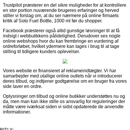
Trustpilot præsterer en del sikre muligheder for at kontrollere
en stor portion nuværende brugeres erfaringer og herved
stiller vi forslag om, at du ser nærmere på online firmaets
kritik af Soto Fuel Bottle, 1000 ml før du shopper.
Facebook præsterer også altid gunstige løsninger til at få
indsigt i webbutikkens pålidelighed. Derudover ses nogle
online webshops hvor du kan frembringe en vurdering af
ordreforløbet, hvilket ydermere kan tages i brug til at tage
stilling til tidligere kunders oplevelser.
Vores website er finansieret af reklameindtægter. Vi har
samarbejder med utallige online outlets når vi introducerer
deres tilbud, og indtjener godtgørelse om en bruger fra vores
side laver en ordre.
Oplysninger om tilbud og online butikker understøttes nu og
da, men man kan ikke stille os ansvarlig for reguleringer der
måtte være iværksat siden vi sidst opdaterede de anvendte
informationer.
BITLY: