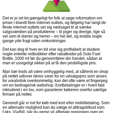
Det er jo ret let gængeligt for folk at søge information om
priser i blandt flere internet outlets, og følgelig har langt de
fleste internet outlets set sig nødsaget til at sænke
salgsværdien på produkterne – til piger og drenge, lige så
vel som til damer og herrer – en hel del, og endda nogle
gange yde fragt uden omkostninger.
Det kan dog til hver en tid vise sig profitabelt at studere
nogle enkelte netbutikker efter rabatkoder på Soto Fuel
Bottle, 1000 ml før du gennemfører din handel, sådan at
man er usvigeligt sikker på at få den prisbilligste pris.
Man bør trods alt være omhyggelig med, at såfremt en shop
på nettet udlover deres varer for en udsalgspris som anses
for urealistisk overkommelig, kan det ofte være et fingerpeg
om en bedragerisk webshop. Kortbetalinger er i hvert fald
inkluderet i en lov, som garanterer køberen overfor uærlige
firmaer på nettet.
Generelt går vi ind for køb med kort eller mobilbetaling. Som
en alternativ mulighed kan du vælge et afdragstilbud som
f.eks. ViaBill, når du gerne vil afbetale regningen over en