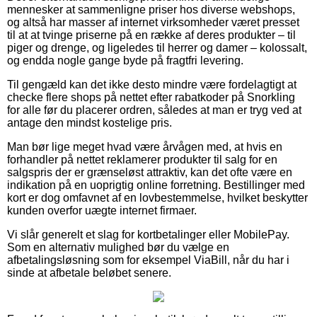
mennesker at sammenligne priser hos diverse webshops,
og altså har masser af internet virksomheder været presset
til at at tvinge priserne på en række af deres produkter – til
piger og drenge, og ligeledes til herrer og damer – kolossalt,
og endda nogle gange byde på fragtfri levering.
Til gengæld kan det ikke desto mindre være fordelagtigt at
checke flere shops på nettet efter rabatkoder på Snorkling
for alle før du placerer ordren, således at man er tryg ved at
antage den mindst kostelige pris.
Man bør lige meget hvad være årvågen med, at hvis en
forhandler på nettet reklamerer produkter til salg for en
salgspris der er grænseløst attraktiv, kan det ofte være en
indikation på en uoprigtig online forretning. Bestillinger med
kort er dog omfavnet af en lovbestemmelse, hvilket beskytter
kunden overfor uægte internet firmaer.
Vi slår generelt et slag for kortbetalinger eller MobilePay.
Som en alternativ mulighed bør du vælge en
afbetalingsløsning som for eksempel ViaBill, når du har i
sinde at afbetale beløbet senere.