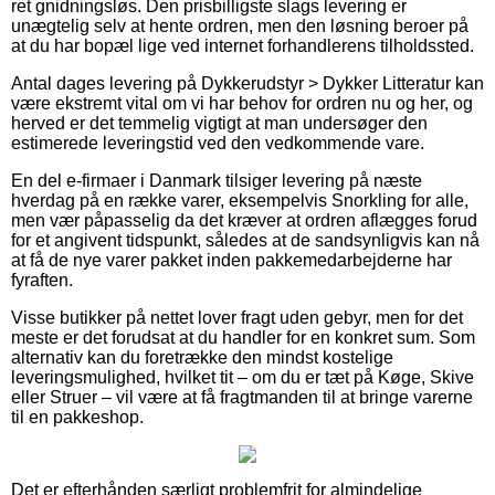
ret gnidningsløs. Den prisbilligste slags levering er
unægtelig selv at hente ordren, men den løsning beroer på
at du har bopæl lige ved internet forhandlerens tilholdssted.
Antal dages levering på Dykkerudstyr > Dykker Litteratur kan
være ekstremt vital om vi har behov for ordren nu og her, og
herved er det temmelig vigtigt at man undersøger den
estimerede leveringstid ved den vedkommende vare.
En del e-firmaer i Danmark tilsiger levering på næste
hverdag på en række varer, eksempelvis Snorkling for alle,
men vær påpasselig da det kræver at ordren aflægges forud
for et angivent tidspunkt, således at de sandsynligvis kan nå
at få de nye varer pakket inden pakkemedarbejderne har
fyraften.
Visse butikker på nettet lover fragt uden gebyr, men for det
meste er det forudsat at du handler for en konkret sum. Som
alternativ kan du foretrække den mindst kostelige
leveringsmulighed, hvilket tit – om du er tæt på Køge, Skive
eller Struer – vil være at få fragtmanden til at bringe varerne
til en pakkeshop.
Det er efterhånden særligt problemfrit for almindelige