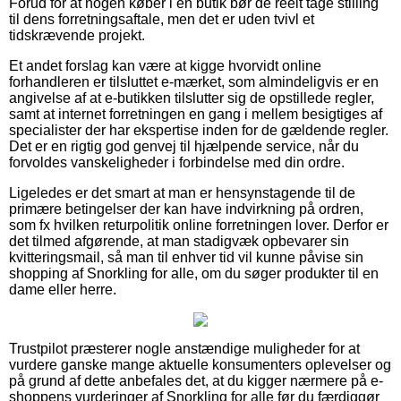
Forud for at nogen køber i en butik bør de reelt tage stilling
til dens forretningsaftale, men det er uden tvivl et
tidskrævende projekt.
Et andet forslag kan være at kigge hvorvidt online
forhandleren er tilsluttet e-mærket, som almindeligvis er en
angivelse af at e-butikken tilslutter sig de opstillede regler,
samt at internet forretningen en gang i mellem besigtiges af
specialister der har ekspertise inden for de gældende regler.
Det er en rigtig god genvej til hjælpende service, når du
forvoldes vanskeligheder i forbindelse med din ordre.
Ligeledes er det smart at man er hensynstagende til de
primære betingelser der kan have indvirkning på ordren,
som fx hvilken returpolitik online forretningen lover. Derfor er
det tilmed afgørende, at man stadigvæk opbevarer sin
kvitteringsmail, så man til enhver tid vil kunne påvise sin
shopping af Snorkling for alle, om du søger produkter til en
dame eller herre.
Trustpilot præsterer nogle anstændige muligheder for at
vurdere ganske mange aktuelle konsumenters oplevelser og
på grund af dette anbefales det, at du kigger nærmere på e-
shoppens vurderinger af Snorkling for alle før du færdiggør