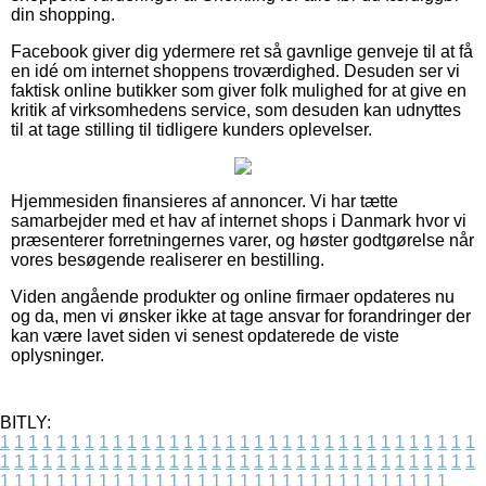
din shopping.
Facebook giver dig ydermere ret så gavnlige genveje til at få
en idé om internet shoppens troværdighed. Desuden ser vi
faktisk online butikker som giver folk mulighed for at give en
kritik af virksomhedens service, som desuden kan udnyttes
til at tage stilling til tidligere kunders oplevelser.
Hjemmesiden finansieres af annoncer. Vi har tætte
samarbejder med et hav af internet shops i Danmark hvor vi
præsenterer forretningernes varer, og høster godtgørelse når
vores besøgende realiserer en bestilling.
Viden angående produkter og online firmaer opdateres nu
og da, men vi ønsker ikke at tage ansvar for forandringer der
kan være lavet siden vi senest opdaterede de viste
oplysninger.
BITLY:
1
1
1
1
1
1
1
1
1
1
1
1
1
1
1
1
1
1
1
1
1
1
1
1
1
1
1
1
1
1
1
1
1
1
1
1
1
1
1
1
1
1
1
1
1
1
1
1
1
1
1
1
1
1
1
1
1
1
1
1
1
1
1
1
1
1
1
1
1
1
1
1
1
1
1
1
1
1
1
1
1
1
1
1
1
1
1
1
1
1
1
1
1
1
1
1
1
1
1
1