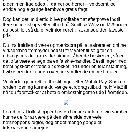
piger, men ligeledes til damer og herrer – voldsomt, og
endda nogle gange frembyde gratis fragt.
Dog kan det imidlertid blive profitabelt at efterprøve indtil
flere online shops efter tilbud på Smith & Wesson M29 inden
du bestiller, så du er velinformeret til at antage den laveste
pris.
Du må imidlertid være opmærksom på, at såfremt en online
virksomhed frembyder bedst i test varer til salg for en
udsalgspris der kan virke himmelråbende beskeden, så er
det ofte være et tegn på en falsk e-handler. Bestillinger med
betalingskort er trods alt dækket ind under en foranstaltning,
hvilket redder kunden overfor svindlende online firmaer.
Vi tilråder generelt kortbestillinger eller MobilePay. Som en
anden løsning kunne du vælge et afdragstilbud fra fx ViaBill,
når du foretrækker at betale omkostningerne ude i fremtiden.
Forud for at folk shopper hos en Umarex internet virksomhed
kunne de for at være på den sikre side overveje
netshoppens regler, dog er det mange gange et
tidskrævende arbejde.