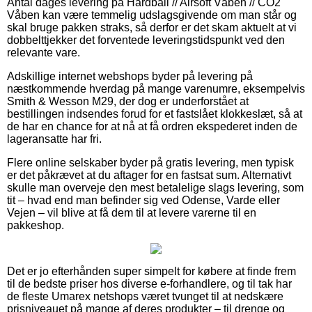
Antal dages levering på Hardball // Airsoft Våben // CO2
Våben kan være temmelig udslagsgivende om man står og
skal bruge pakken straks, så derfor er det skam aktuelt at vi
dobbelttjekker det forventede leveringstidspunkt ved den
relevante vare.
Adskillige internet webshops byder på levering på
næstkommende hverdag på mange varenumre, eksempelvis
Smith & Wesson M29, der dog er underforstået at
bestillingen indsendes forud for et fastslået klokkeslæt, så at
de har en chance for at nå at få ordren ekspederet inden de
lageransatte har fri.
Flere online selskaber byder på gratis levering, men typisk
er det påkrævet at du aftager for en fastsat sum. Alternativt
skulle man overveje den mest betalelige slags levering, som
tit – hvad end man befinder sig ved Odense, Varde eller
Vejen – vil blive at få dem til at levere varerne til en
pakkeshop.
Det er jo efterhånden super simpelt for købere at finde frem
til de bedste priser hos diverse e-forhandlere, og til tak har
de fleste Umarex netshops været tvunget til at nedskære
prisniveauet på mange af deres produkter – til drenge og