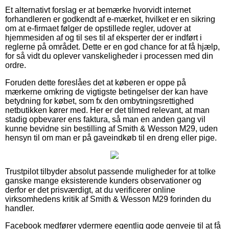
Et alternativt forslag er at bemærke hvorvidt internet
forhandleren er godkendt af e-mærket, hvilket er en sikring
om at e-firmaet følger de opstillede regler, udover at
hjemmesiden af og til ses til af eksperter der er indført i
reglerne på området. Dette er en god chance for at få hjælp,
for så vidt du oplever vanskeligheder i processen med din
ordre.
Foruden dette foreslåes det at køberen er oppe på
mærkerne omkring de vigtigste betingelser der kan have
betydning for købet, som fx den ombytningsrettighed
netbutikken kører med. Her er det tilmed relevant, at man
stadig opbevarer ens faktura, så man en anden gang vil
kunne bevidne sin bestilling af Smith & Wesson M29, uden
hensyn til om man er på gaveindkøb til en dreng eller pige.
Trustpilot tilbyder absolut passende muligheder for at tolke
ganske mange eksisterende kunders observationer og
derfor er det prisværdigt, at du verificerer online
virksomhedens kritik af Smith & Wesson M29 forinden du
handler.
Facebook medfører ydermere egentlig gode genveje til at få