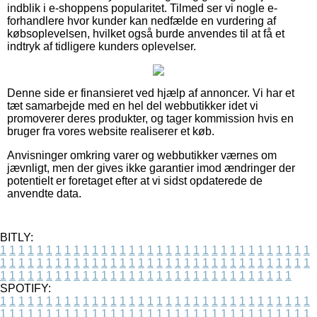
indblik i e-shoppens popularitet. Tilmed ser vi nogle e-
forhandlere hvor kunder kan nedfælde en vurdering af
købsoplevelsen, hvilket også burde anvendes til at få et
indtryk af tidligere kunders oplevelser.
Denne side er finansieret ved hjælp af annoncer. Vi har et
tæt samarbejde med en hel del webbutikker idet vi
promoverer deres produkter, og tager kommission hvis en
bruger fra vores website realiserer et køb.
Anvisninger omkring varer og webbutikker værnes om
jævnligt, men der gives ikke garantier imod ændringer der
potentielt er foretaget efter at vi sidst opdaterede de
anvendte data.
BITLY:
1
1
1
1
1
1
1
1
1
1
1
1
1
1
1
1
1
1
1
1
1
1
1
1
1
1
1
1
1
1
1
1
1
1
1
1
1
1
1
1
1
1
1
1
1
1
1
1
1
1
1
1
1
1
1
1
1
1
1
1
1
1
1
1
1
1
1
1
1
1
1
1
1
1
1
1
1
1
1
1
1
1
1
1
1
1
1
1
1
1
1
1
1
1
1
1
1
1
1
1
SPOTIFY:
1
1
1
1
1
1
1
1
1
1
1
1
1
1
1
1
1
1
1
1
1
1
1
1
1
1
1
1
1
1
1
1
1
1
1
1
1
1
1
1
1
1
1
1
1
1
1
1
1
1
1
1
1
1
1
1
1
1
1
1
1
1
1
1
1
1
1
1