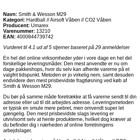
Navn:
Smith & Wesson M29
Kategori:
Hardball // Airsoft Våben // CO2 Våben
Producent:
Umarex
Varenummer:
13210
EAN:
4000844739742
Vurderet til
4.1
ud af 5 stjerner baseret på
29
anmeldelser
En hel del online virksomheder yder i vore dage en hel del
forskellige leveringsmåder. Den mest anvendte er nu om
dage pakkeshops, hvor du selv kan afhente varerne på et
valgfrit tidspunkt. Metoden er jo virkelig nem, samt desuden
endvidere den mest prisbevidste fragtløsning ved køb af
Smith & Wesson M29.
Du bør på samme måde foretrække at få varerne sendt til din
adresse eller ud til dit arbejdes adresse. Leveringsmetoden
er typisk en smule mere pebret, men omvendt super let
gængelig. Den mest prisbevidste slags levering er
utvivlsomt selv at hente produkterne, hvilket dog kræver at
du befinder dig i nærheden af online forretningens
arbejdslager.