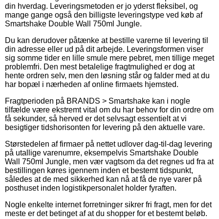
din hverdag. Leveringsmetoden er jo yderst fleksibel, og
mange gange også den billigste leveringstype ved køb af
Smartshake Double Wall 750ml Jungle.
Du kan derudover påtænke at bestille varerne til levering til
din adresse eller ud på dit arbejde. Leveringsformen viser
sig somme tider en lille smule mere pebret, men tillige meget
problemfri. Den mest betalelige fragtmulighed er dog at
hente ordren selv, men den løsning står og falder med at du
har bopæl i nærheden af online firmaets hjemsted.
Fragtperioden på BRANDS > Smartshake kan i nogle
tilfælde være ekstremt vital om du har behov for din ordre om
få sekunder, så herved er det selvsagt essentielt at vi
besigtiger tidshorisonten for levering på den aktuelle vare.
Størstedelen af firmaer på nettet udlover dag-til-dag levering
på utallige varenumre, eksempelvis Smartshake Double
Wall 750ml Jungle, men vær vagtsom da det regnes ud fra at
bestillingen køres igennem inden et bestemt tidspunkt,
således at de med sikkerhed kan nå at få de nye varer på
posthuset inden logistikpersonalet holder fyraften.
Nogle enkelte internet forretninger sikrer fri fragt, men for det
meste er det betinget af at du shopper for et bestemt beløb.