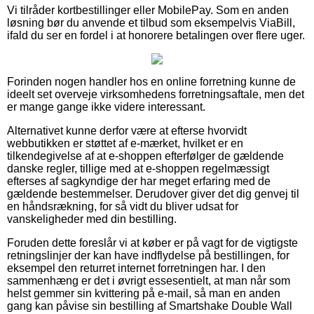
Vi tilråder kortbestillinger eller MobilePay. Som en anden
løsning bør du anvende et tilbud som eksempelvis ViaBill,
ifald du ser en fordel i at honorere betalingen over flere uger.
Forinden nogen handler hos en online forretning kunne de
ideelt set overveje virksomhedens forretningsaftale, men det
er mange gange ikke videre interessant.
Alternativet kunne derfor være at efterse hvorvidt
webbutikken er støttet af e-mærket, hvilket er en
tilkendegivelse af at e-shoppen efterfølger de gældende
danske regler, tillige med at e-shoppen regelmæssigt
efterses af sagkyndige der har meget erfaring med de
gældende bestemmelser. Derudover giver det dig genvej til
en håndsrækning, for så vidt du bliver udsat for
vanskeligheder med din bestilling.
Foruden dette foreslår vi at køber er på vagt for de vigtigste
retningslinjer der kan have indflydelse på bestillingen, for
eksempel den returret internet forretningen har. I den
sammenhæng er det i øvrigt essesentielt, at man når som
helst gemmer sin kvittering på e-mail, så man en anden
gang kan påvise sin bestilling af Smartshake Double Wall