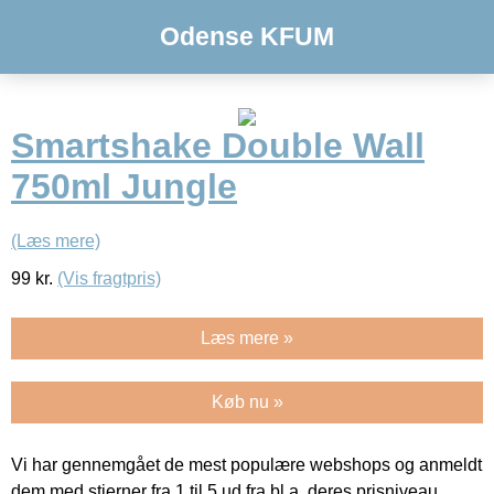
Odense KFUM
Smartshake Double Wall
750ml Jungle
(Læs mere)
99
kr.
(Vis fragtpris)
Læs mere »
Køb nu »
Vi har gennemgået de mest populære webshops og anmeldt
dem med stjerner fra 1 til 5 ud fra bl.a. deres prisniveau,