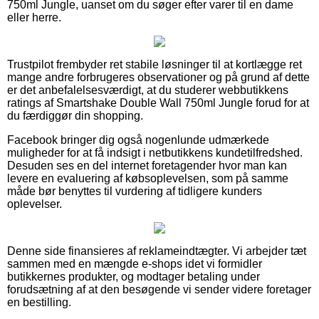
750ml Jungle, uanset om du søger efter varer til en dame
eller herre.
Trustpilot frembyder ret stabile løsninger til at kortlægge ret
mange andre forbrugeres observationer og på grund af dette
er det anbefalelsesværdigt, at du studerer webbutikkens
ratings af Smartshake Double Wall 750ml Jungle forud for at
du færdiggør din shopping.
Facebook bringer dig også nogenlunde udmærkede
muligheder for at få indsigt i netbutikkens kundetilfredshed.
Desuden ses en del internet foretagender hvor man kan
levere en evaluering af købsoplevelsen, som på samme
måde bør benyttes til vurdering af tidligere kunders
oplevelser.
Denne side finansieres af reklameindtægter. Vi arbejder tæt
sammen med en mængde e-shops idet vi formidler
butikkernes produkter, og modtager betaling under
forudsætning af at den besøgende vi sender videre foretager
en bestilling.