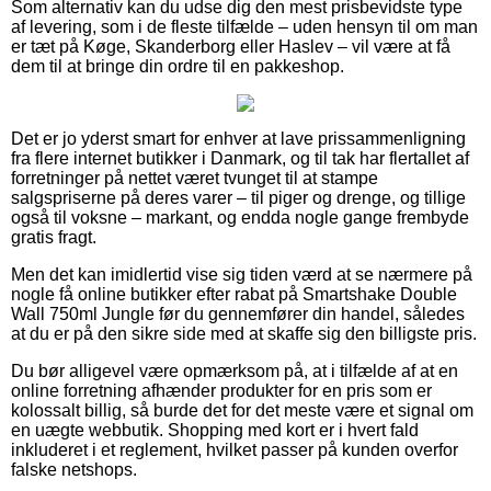
Som alternativ kan du udse dig den mest prisbevidste type
af levering, som i de fleste tilfælde – uden hensyn til om man
er tæt på Køge, Skanderborg eller Haslev – vil være at få
dem til at bringe din ordre til en pakkeshop.
Det er jo yderst smart for enhver at lave prissammenligning
fra flere internet butikker i Danmark, og til tak har flertallet af
forretninger på nettet været tvunget til at stampe
salgspriserne på deres varer – til piger og drenge, og tillige
også til voksne – markant, og endda nogle gange frembyde
gratis fragt.
Men det kan imidlertid vise sig tiden værd at se nærmere på
nogle få online butikker efter rabat på Smartshake Double
Wall 750ml Jungle før du gennemfører din handel, således
at du er på den sikre side med at skaffe sig den billigste pris.
Du bør alligevel være opmærksom på, at i tilfælde af at en
online forretning afhænder produkter for en pris som er
kolossalt billig, så burde det for det meste være et signal om
en uægte webbutik. Shopping med kort er i hvert fald
inkluderet i et reglement, hvilket passer på kunden overfor
falske netshops.