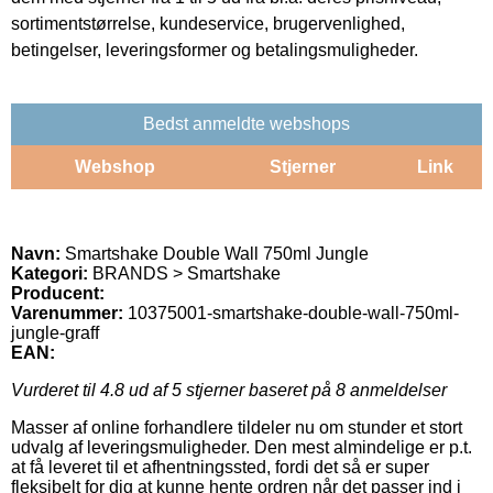
sortimentstørrelse, kundeservice, brugervenlighed,
betingelser, leveringsformer og betalingsmuligheder.
Bedst anmeldte webshops
Webshop
Stjerner
Link
Navn:
Smartshake Double Wall 750ml Jungle
Kategori:
BRANDS > Smartshake
Producent:
Varenummer:
10375001-smartshake-double-wall-750ml-
jungle-graff
EAN:
Vurderet til
4.8
ud af 5 stjerner baseret på
8
anmeldelser
Masser af online forhandlere tildeler nu om stunder et stort
udvalg af leveringsmuligheder. Den mest almindelige er p.t.
at få leveret til et afhentningssted, fordi det så er super
fleksibelt for dig at kunne hente ordren når det passer ind i