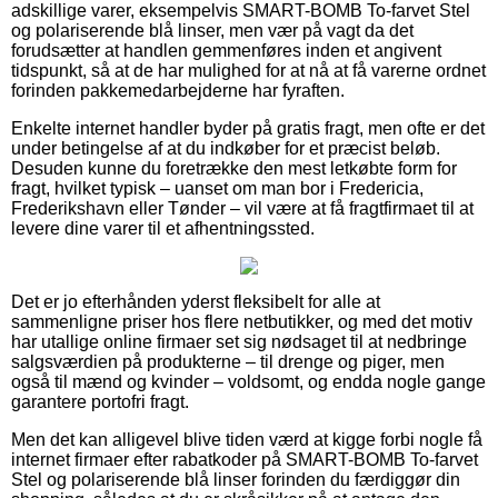
adskillige varer, eksempelvis SMART-BOMB To-farvet Stel
og polariserende blå linser, men vær på vagt da det
forudsætter at handlen gemmenføres inden et angivent
tidspunkt, så at de har mulighed for at nå at få varerne ordnet
forinden pakkemedarbejderne har fyraften.
Enkelte internet handler byder på gratis fragt, men ofte er det
under betingelse af at du indkøber for et præcist beløb.
Desuden kunne du foretrække den mest letkøbte form for
fragt, hvilket typisk – uanset om man bor i Fredericia,
Frederikshavn eller Tønder – vil være at få fragtfirmaet til at
levere dine varer til et afhentningssted.
Det er jo efterhånden yderst fleksibelt for alle at
sammenligne priser hos flere netbutikker, og med det motiv
har utallige online firmaer set sig nødsaget til at nedbringe
salgsværdien på produkterne – til drenge og piger, men
også til mænd og kvinder – voldsomt, og endda nogle gange
garantere portofri fragt.
Men det kan alligevel blive tiden værd at kigge forbi nogle få
internet firmaer efter rabatkoder på SMART-BOMB To-farvet
Stel og polariserende blå linser forinden du færdiggør din