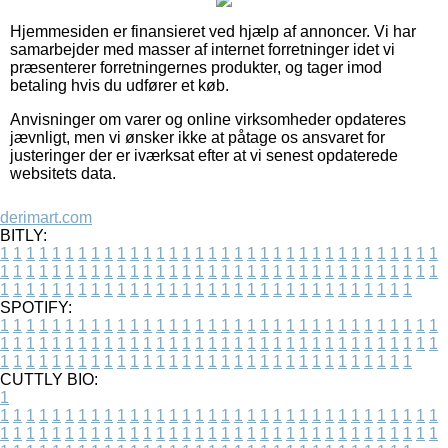
Hjemmesiden er finansieret ved hjælp af annoncer. Vi har
samarbejder med masser af internet forretninger idet vi
præsenterer forretningernes produkter, og tager imod
betaling hvis du udfører et køb.
Anvisninger om varer og online virksomheder opdateres
jævnligt, men vi ønsker ikke at påtage os ansvaret for
justeringer der er iværksat efter at vi senest opdaterede
websitets data.
derimart.com
BITLY:
1
1
1
1
1
1
1
1
1
1
1
1
1
1
1
1
1
1
1
1
1
1
1
1
1
1
1
1
1
1
1
1
1
1
1
1
1
1
1
1
1
1
1
1
1
1
1
1
1
1
1
1
1
1
1
1
1
1
1
1
1
1
1
1
1
1
1
1
1
1
1
1
1
1
1
1
1
1
1
1
1
1
1
1
1
1
1
1
1
1
1
1
1
1
1
1
1
1
1
1
SPOTIFY:
1
1
1
1
1
1
1
1
1
1
1
1
1
1
1
1
1
1
1
1
1
1
1
1
1
1
1
1
1
1
1
1
1
1
1
1
1
1
1
1
1
1
1
1
1
1
1
1
1
1
1
1
1
1
1
1
1
1
1
1
1
1
1
1
1
1
1
1
1
1
1
1
1
1
1
1
1
1
1
1
1
1
1
1
1
1
1
1
1
1
1
1
1
1
1
1
1
1
1
1
CUTTLY BIO:
1
1
1
1
1
1
1
1
1
1
1
1
1
1
1
1
1
1
1
1
1
1
1
1
1
1
1
1
1
1
1
1
1
1
1
1
1
1
1
1
1
1
1
1
1
1
1
1
1
1
1
1
1
1
1
1
1
1
1
1
1
1
1
1
1
1
1
1
1