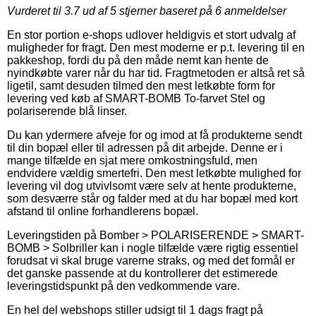
Vurderet til
3.7
ud af 5 stjerner baseret på
6
anmeldelser
En stor portion e-shops udlover heldigvis et stort udvalg af
muligheder for fragt. Den mest moderne er p.t. levering til en
pakkeshop, fordi du på den måde nemt kan hente de
nyindkøbte varer når du har tid. Fragtmetoden er altså ret så
ligetil, samt desuden tilmed den mest letkøbte form for
levering ved køb af SMART-BOMB To-farvet Stel og
polariserende blå linser.
Du kan ydermere afveje for og imod at få produkterne sendt
til din bopæl eller til adressen på dit arbejde. Denne er i
mange tilfælde en sjat mere omkostningsfuld, men
endvidere vældig smertefri. Den mest letkøbte mulighed for
levering vil dog utvivlsomt være selv at hente produkterne,
som desværre står og falder med at du har bopæl med kort
afstand til online forhandlerens bopæl.
Leveringstiden på Bomber > POLARISERENDE > SMART-
BOMB > Solbriller kan i nogle tilfælde være rigtig essentiel
forudsat vi skal bruge varerne straks, og med det formål er
det ganske passende at du kontrollerer det estimerede
leveringstidspunkt på den vedkommende vare.
En hel del webshops stiller udsigt til 1 dags fragt på