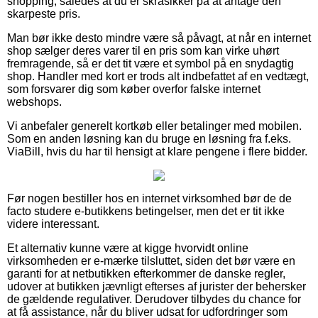
shopping, således at du er skråsikker på at antage den
skarpeste pris.
Man bør ikke desto mindre være så påvagt, at når en internet
shop sælger deres varer til en pris som kan virke uhørt
fremragende, så er det tit være et symbol på en snydagtig
shop. Handler med kort er trods alt indbefattet af en vedtægt,
som forsvarer dig som køber overfor falske internet
webshops.
Vi anbefaler generelt kortkøb eller betalinger med mobilen.
Som en anden løsning kan du bruge en løsning fra f.eks.
ViaBill, hvis du har til hensigt at klare pengene i flere bidder.
Før nogen bestiller hos en internet virksomhed bør de de
facto studere e-butikkens betingelser, men det er tit ikke
videre interessant.
Et alternativ kunne være at kigge hvorvidt online
virksomheden er e-mærke tilsluttet, siden det bør være en
garanti for at netbutikken efterkommer de danske regler,
udover at butikken jævnligt efterses af jurister der behersker
de gældende regulativer. Derudover tilbydes du chance for
at få assistance, når du bliver udsat for udfordringer som