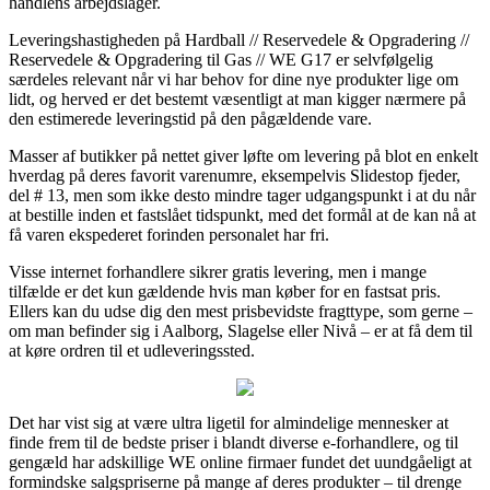
handlens arbejdslager.
Leveringshastigheden på Hardball // Reservedele & Opgradering //
Reservedele & Opgradering til Gas // WE G17 er selvfølgelig
særdeles relevant når vi har behov for dine nye produkter lige om
lidt, og herved er det bestemt væsentligt at man kigger nærmere på
den estimerede leveringstid på den pågældende vare.
Masser af butikker på nettet giver løfte om levering på blot en enkelt
hverdag på deres favorit varenumre, eksempelvis Slidestop fjeder,
del # 13, men som ikke desto mindre tager udgangspunkt i at du når
at bestille inden et fastslået tidspunkt, med det formål at de kan nå at
få varen ekspederet forinden personalet har fri.
Visse internet forhandlere sikrer gratis levering, men i mange
tilfælde er det kun gældende hvis man køber for en fastsat pris.
Ellers kan du udse dig den mest prisbevidste fragttype, som gerne –
om man befinder sig i Aalborg, Slagelse eller Nivå – er at få dem til
at køre ordren til et udleveringssted.
Det har vist sig at være ultra ligetil for almindelige mennesker at
finde frem til de bedste priser i blandt diverse e-forhandlere, og til
gengæld har adskillige WE online firmaer fundet det uundgåeligt at
formindske salgspriserne på mange af deres produkter – til drenge