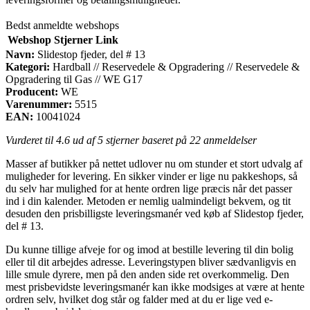
Bedst anmeldte webshops
Webshop
Stjerner
Link
Navn:
Slidestop fjeder, del # 13
Kategori:
Hardball // Reservedele & Opgradering // Reservedele &
Opgradering til Gas // WE G17
Producent:
WE
Varenummer:
5515
EAN:
10041024
Vurderet til
4.6
ud af 5 stjerner baseret på
22
anmeldelser
Masser af butikker på nettet udlover nu om stunder et stort udvalg af
muligheder for levering. En sikker vinder er lige nu pakkeshops, så
du selv har mulighed for at hente ordren lige præcis når det passer
ind i din kalender. Metoden er nemlig ualmindeligt bekvem, og tit
desuden den prisbilligste leveringsmanér ved køb af Slidestop fjeder,
del # 13.
Du kunne tillige afveje for og imod at bestille levering til din bolig
eller til dit arbejdes adresse. Leveringstypen bliver sædvanligvis en
lille smule dyrere, men på den anden side ret overkommelig. Den
mest prisbevidste leveringsmanér kan ikke modsiges at være at hente
ordren selv, hvilket dog står og falder med at du er lige ved e-