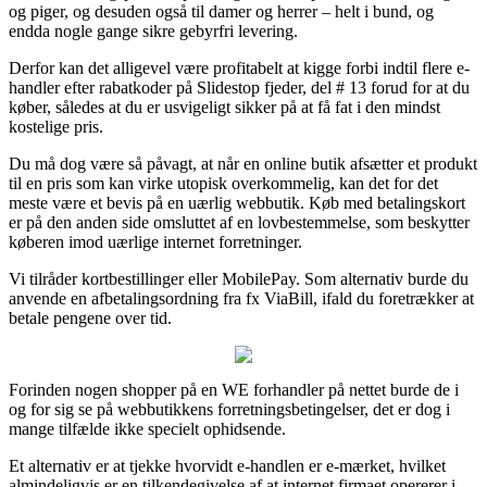
og piger, og desuden også til damer og herrer – helt i bund, og
endda nogle gange sikre gebyrfri levering.
Derfor kan det alligevel være profitabelt at kigge forbi indtil flere e-
handler efter rabatkoder på Slidestop fjeder, del # 13 forud for at du
køber, således at du er usvigeligt sikker på at få fat i den mindst
kostelige pris.
Du må dog være så påvagt, at når en online butik afsætter et produkt
til en pris som kan virke utopisk overkommelig, kan det for det
meste være et bevis på en uærlig webbutik. Køb med betalingskort
er på den anden side omsluttet af en lovbestemmelse, som beskytter
køberen imod uærlige internet forretninger.
Vi tilråder kortbestillinger eller MobilePay. Som alternativ burde du
anvende en afbetalingsordning fra fx ViaBill, ifald du foretrækker at
betale pengene over tid.
Forinden nogen shopper på en WE forhandler på nettet burde de i
og for sig se på webbutikkens forretningsbetingelser, det er dog i
mange tilfælde ikke specielt ophidsende.
Et alternativ er at tjekke hvorvidt e-handlen er e-mærket, hvilket
almindeligvis er en tilkendegivelse af at internet firmaet opererer i