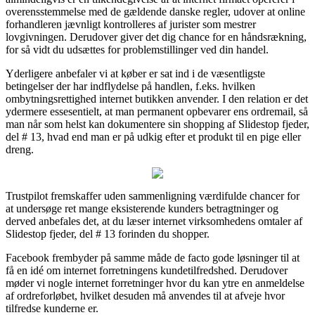
overensstemmelse med de gældende danske regler, udover at online
forhandleren jævnligt kontrolleres af jurister som mestrer
lovgivningen. Derudover giver det dig chance for en håndsrækning,
for så vidt du udsættes for problemstillinger ved din handel.
Yderligere anbefaler vi at køber er sat ind i de væsentligste
betingelser der har indflydelse på handlen, f.eks. hvilken
ombytningsrettighed internet butikken anvender. I den relation er det
ydermere essesentielt, at man permanent opbevarer ens ordremail, så
man når som helst kan dokumentere sin shopping af Slidestop fjeder,
del # 13, hvad end man er på udkig efter et produkt til en pige eller
dreng.
Trustpilot fremskaffer uden sammenligning værdifulde chancer for
at undersøge ret mange eksisterende kunders betragtninger og
derved anbefales det, at du læser internet virksomhedens omtaler af
Slidestop fjeder, del # 13 forinden du shopper.
Facebook frembyder på samme måde de facto gode løsninger til at
få en idé om internet forretningens kundetilfredshed. Derudover
møder vi nogle internet forretninger hvor du kan ytre en anmeldelse
af ordreforløbet, hvilket desuden må anvendes til at afveje hvor
tilfredse kunderne er.