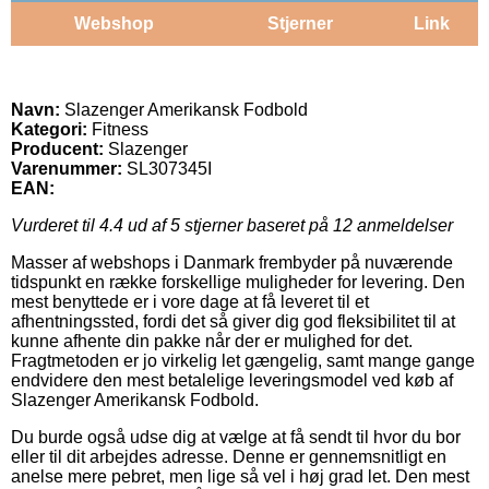
Webshop
Stjerner
Link
Navn:
Slazenger Amerikansk Fodbold
Kategori:
Fitness
Producent:
Slazenger
Varenummer:
SL307345I
EAN:
Vurderet til
4.4
ud af 5 stjerner baseret på
12
anmeldelser
Masser af webshops i Danmark frembyder på nuværende
tidspunkt en række forskellige muligheder for levering. Den
mest benyttede er i vore dage at få leveret til et
afhentningssted, fordi det så giver dig god fleksibilitet til at
kunne afhente din pakke når der er mulighed for det.
Fragtmetoden er jo virkelig let gængelig, samt mange gange
endvidere den mest betalelige leveringsmodel ved køb af
Slazenger Amerikansk Fodbold.
Du burde også udse dig at vælge at få sendt til hvor du bor
eller til dit arbejdes adresse. Denne er gennemsnitligt en
anelse mere pebret, men lige så vel i høj grad let. Den mest