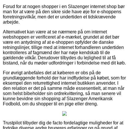
Forud for at nogen shopper i en Slazenger internet shop bør
man for at være på den sikre side have øje for e-shoppens
forretningsvilkår, men det er undertiden et tidskrævende
arbejde.
Alternativet kan være at se nærmere på om internet
webshoppen er verificeret af e-mærket, grundet at det bør
være en antydning af at e-shoppen opfylder de danske
retningslinjer, tillige med at internet forhandleren undertiden
kontrolleres af fagmænd der har nøje kendskab til de
gældende vilkår. Derudover tilbydes du lejlighed til at få
bistand, når du møder udfordringer i forbindelse med dit køb.
For øvrigt anbefales det at køberen er obs på de
grundlæggende forhold der har indflydelse på købet, som for
eksempel den returrettighed internet butikken anvender. I
den relation er det på samme måde essesentielt, at man når
som helst bibeholder sin ordrekvittering, så man senere vil
kunne bevidne sin shopping af Slazenger Amerikansk
Fodbold, om du shopper til en pige eller dreng.
Trustpilot tilbyder dig de facto fordelagtige muligheder for at
fortolke diverse andre brugeres erfaringer og på grund af