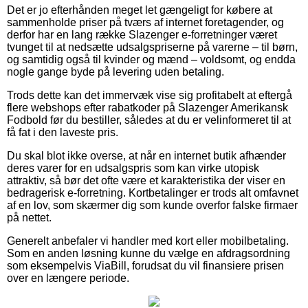
Det er jo efterhånden meget let gængeligt for købere at
sammenholde priser på tværs af internet foretagender, og
derfor har en lang række Slazenger e-forretninger været
tvunget til at nedsætte udsalgspriserne på varerne – til børn,
og samtidig også til kvinder og mænd – voldsomt, og endda
nogle gange byde på levering uden betaling.
Trods dette kan det immervæk vise sig profitabelt at eftergå
flere webshops efter rabatkoder på Slazenger Amerikansk
Fodbold før du bestiller, således at du er velinformeret til at
få fat i den laveste pris.
Du skal blot ikke overse, at når en internet butik afhænder
deres varer for en udsalgspris som kan virke utopisk
attraktiv, så bør det ofte være et karakteristika der viser en
bedragerisk e-forretning. Kortbetalinger er trods alt omfavnet
af en lov, som skærmer dig som kunde overfor falske firmaer
på nettet.
Generelt anbefaler vi handler med kort eller mobilbetaling.
Som en anden løsning kunne du vælge en afdragsordning
som eksempelvis ViaBill, forudsat du vil finansiere prisen
over en længere periode.