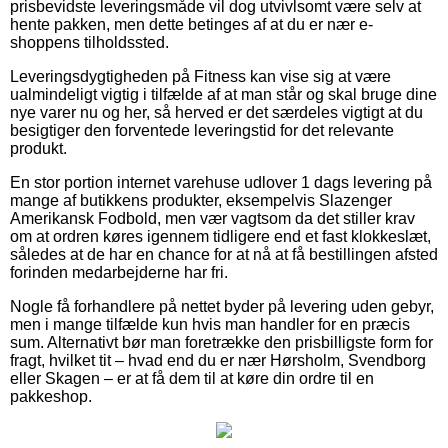
prisbevidste leveringsmåde vil dog utvivlsomt være selv at
hente pakken, men dette betinges af at du er nær e-
shoppens tilholdssted.
Leveringsdygtigheden på Fitness kan vise sig at være
ualmindeligt vigtig i tilfælde af at man står og skal bruge dine
nye varer nu og her, så herved er det særdeles vigtigt at du
besigtiger den forventede leveringstid for det relevante
produkt.
En stor portion internet varehuse udlover 1 dags levering på
mange af butikkens produkter, eksempelvis Slazenger
Amerikansk Fodbold, men vær vagtsom da det stiller krav
om at ordren køres igennem tidligere end et fast klokkeslæt,
således at de har en chance for at nå at få bestillingen afsted
forinden medarbejderne har fri.
Nogle få forhandlere på nettet byder på levering uden gebyr,
men i mange tilfælde kun hvis man handler for en præcis
sum. Alternativt bør man foretrække den prisbilligste form for
fragt, hvilket tit – hvad end du er nær Hørsholm, Svendborg
eller Skagen – er at få dem til at køre din ordre til en
pakkeshop.