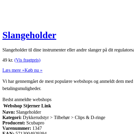
Slangeholder
Slangeholder til dine instrumenter eller andre slanger på dit regulator
49
kr.
(Vis fragtpris)
Læs mere »
Køb nu »
Vi har gennemgået de mest populære webshops og anmeldt dem med stjern
betalingsmuligheder.
Bedst anmeldte webshops
Webshop
Stjerner
Link
Navn:
Slangeholder
Kategori:
Dykkerudstyr > Tilbehør > Clips & D-ringe
Producent:
Scubapro
Varenummer:
1347
EAN:
5713004929394