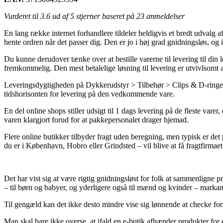
Vurderet til
3.6
ud af 5 stjerner baseret på
23
anmeldelser
En lang række internet forhandlere tildeler heldigvis et bredt udvalg af m
hente ordren når det passer dig. Den er jo i høj grad gnidningsløs, og
Du kunne derudover tænke over at bestille varerne til levering til din 
fremkommelig. Den mest betalelige løsning til levering er utvivlsomt 
Leveringsdygtigheden på Dykkerudstyr > Tilbehør > Clips & D-ringe kan
tidshorisonten for levering på den vedkommende vare.
En del online shops stiller udsigt til 1 dags levering på de fleste varer
varen klargjort forud for at pakkepersonalet drager hjemad.
Flere online butikker tilbyder fragt uden beregning, men typisk er det
du er i København, Hobro eller Grindsted – vil blive at få fragtfirmaet t
Det har vist sig at være rigtig gnidningsløst for folk at sammenligne p
– til børn og babyer, og yderligere også til mænd og kvinder – marka
Til gengæld kan det ikke desto mindre vise sig lønnende at checke forsk
Man skal bare ikke overse, at ifald en e-butik afhænder produkter for