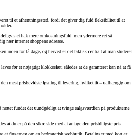
 til et afhentningssted, fordi det giver dig fuld fleksibilitet til at
holder.
lmindeligvis et hak mere omkostningsfuld, men ydermere ret så
dig nær internet shoppens adresse.
n inden for få dage, og herved er det faktisk centralt at man studerer
 laves før et nøjagtigt klokkeslæt, således at de garanteret kan nå at få
den mest prisbevidste løsning til levering, hvilket tit – uafhængig om
på nettet fundet det uundgåeligt at tvinge salgsværdien på produkterne
s at du er på den sikre side med at antage den prisbilligste pris.
ære et fingerpeg om en bedragerisk webbutik. Betalinger med kort er