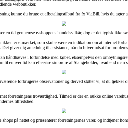
ndlende webbutikker.
sning kunne du bruge et afbetalingstilbud fra fx ViaBill, hvis du agter a
 en tid gennemse e-shoppens handelsvilkår, dog er det typisk ikke sær
tikken er e-mærket, som skulle være en indikation om at internet forhan
Det giver dig anledning til assistance, når du bliver udsat for problems
kan håndhæves i forbindelse med købet, eksempelvis den ombytningsrett
an til enhver tid kan eftervise sin ordre af Slangeholder, hvad end man sø
 nuværende forbrugeres observationer og derved støtter vi, at du tjekker
internet forretningens troværdighed. Tilmed er der en række online vareh
undernes tilfredshed.
e shops på nettet og præsenterer forretningernes varer, og indtjener hono