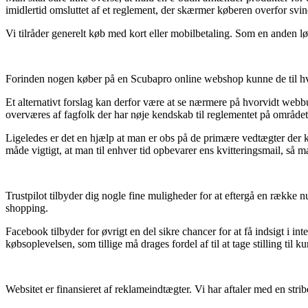
imidlertid omsluttet af et reglement, der skærmer køberen overfor svi
Vi tilråder generelt køb med kort eller mobilbetaling. Som en anden lø
Forinden nogen køber på en Scubapro online webshop kunne de til hver
Et alternativt forslag kan derfor være at se nærmere på hvorvidt webbu
overværes af fagfolk der har nøje kendskab til reglementet på området. 
Ligeledes er det en hjælp at man er obs på de primære vedtægter der 
måde vigtigt, at man til enhver tid opbevarer ens kvitteringsmail, så m
Trustpilot tilbyder dig nogle fine muligheder for at eftergå en række
shopping.
Facebook tilbyder for øvrigt en del sikre chancer for at få indsigt i 
købsoplevelsen, som tillige må drages fordel af til at tage stilling til k
Websitet er finansieret af reklameindtægter. Vi har aftaler med en strib