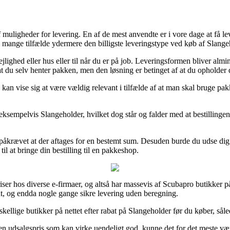
uligheder for levering. En af de mest anvendte er i vore dage at få leveret
 i mange tilfælde ydermere den billigste leveringstype ved køb af Slange
lejlighed eller hus eller til når du er på job. Leveringsformen bliver a
at du selv henter pakken, men den løsning er betinget af at du opholder 
 vise sig at være vældig relevant i tilfælde af at man skal bruge pakke
, eksempelvis Slangeholder, hvilket dog står og falder med at bestillingen
 påkrævet at der aftages for en bestemt sum. Desuden burde du udse dig 
il at bringe din bestilling til en pakkeshop.
riser hos diverse e-firmaer, og altså har massevis af Scubapro butikker 
nt, og endda nogle gange sikre levering uden beregning.
ellige butikker på nettet efter rabat på Slangeholder før du køber, sålede
 en udsalgspris som kan virke uendeligt god, kunne det for det meste v