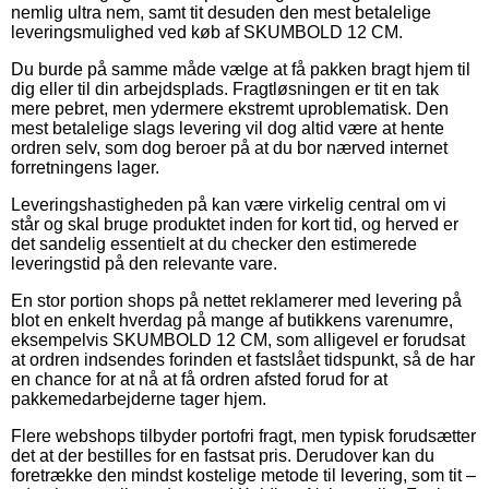
nemlig ultra nem, samt tit desuden den mest betalelige
leveringsmulighed ved køb af SKUMBOLD 12 CM.
Du burde på samme måde vælge at få pakken bragt hjem til
dig eller til din arbejdsplads. Fragtløsningen er tit en tak
mere pebret, men ydermere ekstremt uproblematisk. Den
mest betalelige slags levering vil dog altid være at hente
ordren selv, som dog beroer på at du bor nærved internet
forretningens lager.
Leveringshastigheden på kan være virkelig central om vi
står og skal bruge produktet inden for kort tid, og herved er
det sandelig essentielt at du checker den estimerede
leveringstid på den relevante vare.
En stor portion shops på nettet reklamerer med levering på
blot en enkelt hverdag på mange af butikkens varenumre,
eksempelvis SKUMBOLD 12 CM, som alligevel er forudsat
at ordren indsendes forinden et fastslået tidspunkt, så de har
en chance for at nå at få ordren afsted forud for at
pakkemedarbejderne tager hjem.
Flere webshops tilbyder portofri fragt, men typisk forudsætter
det at der bestilles for en fastsat pris. Derudover kan du
foretrække den mindst kostelige metode til levering, som tit –