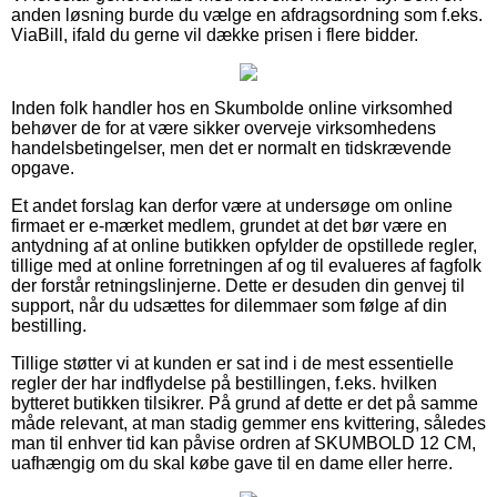
anden løsning burde du vælge en afdragsordning som f.eks.
ViaBill, ifald du gerne vil dække prisen i flere bidder.
Inden folk handler hos en Skumbolde online virksomhed
behøver de for at være sikker overveje virksomhedens
handelsbetingelser, men det er normalt en tidskrævende
opgave.
Et andet forslag kan derfor være at undersøge om online
firmaet er e-mærket medlem, grundet at det bør være en
antydning af at online butikken opfylder de opstillede regler,
tillige med at online forretningen af og til evalueres af fagfolk
der forstår retningslinjerne. Dette er desuden din genvej til
support, når du udsættes for dilemmaer som følge af din
bestilling.
Tillige støtter vi at kunden er sat ind i de mest essentielle
regler der har indflydelse på bestillingen, f.eks. hvilken
bytteret butikken tilsikrer. På grund af dette er det på samme
måde relevant, at man stadig gemmer ens kvittering, således
man til enhver tid kan påvise ordren af SKUMBOLD 12 CM,
uafhængig om du skal købe gave til en dame eller herre.