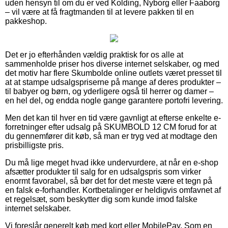
uden hensyn til om du er ved Kolding, Nyborg eller Faaborg
– vil være at få fragtmanden til at levere pakken til en
pakkeshop.
Det er jo efterhånden vældig praktisk for os alle at
sammenholde priser hos diverse internet selskaber, og med
det motiv har flere Skumbolde online outlets været presset til
at at stampe udsalgspriserne på mange af deres produkter –
til babyer og børn, og yderligere også til herrer og damer –
en hel del, og endda nogle gange garantere portofri levering.
Men det kan til hver en tid være gavnligt at efterse enkelte e-
forretninger efter udsalg på SKUMBOLD 12 CM forud for at
du gennemfører dit køb, så man er tryg ved at modtage den
prisbilligste pris.
Du må lige meget hvad ikke undervurdere, at når en e-shop
afsætter produkter til salg for en udsalgspris som virker
enormt favorabel, så bør det for det meste være et tegn på
en falsk e-forhandler. Kortbetalinger er heldigvis omfavnet af
et regelsæt, som beskytter dig som kunde imod falske
internet selskaber.
Vi foreslår generelt køb med kort eller MobilePay. Som en