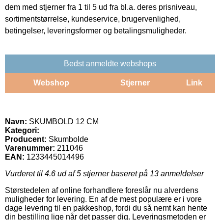
dem med stjerner fra 1 til 5 ud fra bl.a. deres prisniveau,
sortimentstørrelse, kundeservice, brugervenlighed,
betingelser, leveringsformer og betalingsmuligheder.
Bedst anmeldte webshops
Webshop
Stjerner
Link
Navn:
SKUMBOLD 12 CM
Kategori:
Producent:
Skumbolde
Varenummer:
211046
EAN:
1233445014496
Vurderet til
4.6
ud af 5 stjerner baseret på
13
anmeldelser
Størstedelen af online forhandlere foreslår nu alverdens
muligheder for levering. En af de mest populære er i vore
dage levering til en pakkeshop, fordi du så nemt kan hente
din bestilling lige når det passer dig. Leveringsmetoden er