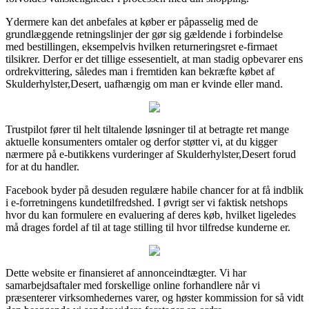
Ydermere kan det anbefales at køber er påpasselig med de
grundlæggende retningslinjer der gør sig gældende i forbindelse
med bestillingen, eksempelvis hvilken returneringsret e-firmaet
tilsikrer. Derfor er det tillige essesentielt, at man stadig opbevarer ens
ordrekvittering, således man i fremtiden kan bekræfte købet af
Skulderhylster,Desert, uafhængig om man er kvinde eller mand.
Trustpilot fører til helt tiltalende løsninger til at betragte ret mange
aktuelle konsumenters omtaler og derfor støtter vi, at du kigger
nærmere på e-butikkens vurderinger af Skulderhylster,Desert forud
for at du handler.
Facebook byder på desuden regulære habile chancer for at få indblik
i e-forretningens kundetilfredshed. I øvrigt ser vi faktisk netshops
hvor du kan formulere en evaluering af deres køb, hvilket ligeledes
må drages fordel af til at tage stilling til hvor tilfredse kunderne er.
Dette website er finansieret af annonceindtægter. Vi har
samarbejdsaftaler med forskellige online forhandlere når vi
præsenterer virksomhedernes varer, og høster kommission for så vidt