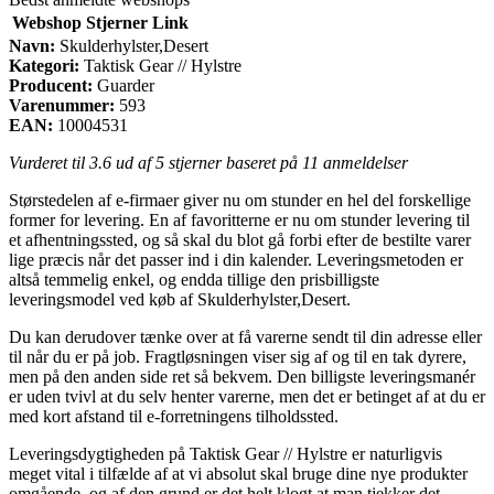
Webshop
Stjerner
Link
Navn:
Skulderhylster,Desert
Kategori:
Taktisk Gear // Hylstre
Producent:
Guarder
Varenummer:
593
EAN:
10004531
Vurderet til
3.6
ud af 5 stjerner baseret på
11
anmeldelser
Størstedelen af e-firmaer giver nu om stunder en hel del forskellige
former for levering. En af favoritterne er nu om stunder levering til
et afhentningssted, og så skal du blot gå forbi efter de bestilte varer
lige præcis når det passer ind i din kalender. Leveringsmetoden er
altså temmelig enkel, og endda tillige den prisbilligste
leveringsmodel ved køb af Skulderhylster,Desert.
Du kan derudover tænke over at få varerne sendt til din adresse eller
til når du er på job. Fragtløsningen viser sig af og til en tak dyrere,
men på den anden side ret så bekvem. Den billigste leveringsmanér
er uden tvivl at du selv henter varerne, men det er betinget af at du er
med kort afstand til e-forretningens tilholdssted.
Leveringsdygtigheden på Taktisk Gear // Hylstre er naturligvis
meget vital i tilfælde af at vi absolut skal bruge dine nye produkter
omgående, og af den grund er det helt klogt at man tjekker det