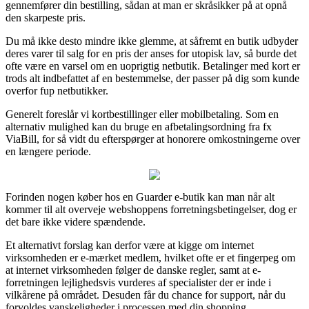
gennemfører din bestilling, sådan at man er skråsikker på at opnå
den skarpeste pris.
Du må ikke desto mindre ikke glemme, at såfremt en butik udbyder
deres varer til salg for en pris der anses for utopisk lav, så burde det
ofte være en varsel om en uoprigtig netbutik. Betalinger med kort er
trods alt indbefattet af en bestemmelse, der passer på dig som kunde
overfor fup netbutikker.
Generelt foreslår vi kortbestillinger eller mobilbetaling. Som en
alternativ mulighed kan du bruge en afbetalingsordning fra fx
ViaBill, for så vidt du efterspørger at honorere omkostningerne over
en længere periode.
Forinden nogen køber hos en Guarder e-butik kan man når alt
kommer til alt overveje webshoppens forretningsbetingelser, dog er
det bare ikke videre spændende.
Et alternativt forslag kan derfor være at kigge om internet
virksomheden er e-mærket medlem, hvilket ofte er et fingerpeg om
at internet virksomheden følger de danske regler, samt at e-
forretningen lejlighedsvis vurderes af specialister der er inde i
vilkårene på området. Desuden får du chance for support, når du
forvoldes vanskeligheder i processen med din shopping.