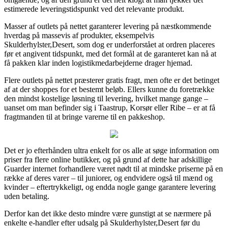
estimerede leveringstidspunkt ved det relevante produkt.
Masser af outlets på nettet garanterer levering på næstkommende
hverdag på massevis af produkter, eksempelvis
Skulderhylster,Desert, som dog er underforstået at ordren placeres
før et angivent tidspunkt, med det formål at de garanteret kan nå at
få pakken klar inden logistikmedarbejderne drager hjemad.
Flere outlets på nettet præsterer gratis fragt, men ofte er det betinget
af at der shoppes for et bestemt beløb. Ellers kunne du foretrække
den mindst kostelige løsning til levering, hvilket mange gange –
uanset om man befinder sig i Taastrup, Korsør eller Ribe – er at få
fragtmanden til at bringe varerne til en pakkeshop.
Det er jo efterhånden ultra enkelt for os alle at søge information om
priser fra flere online butikker, og på grund af dette har adskillige
Guarder internet forhandlere været nødt til at mindske priserne på en
række af deres varer – til juniorer, og endvidere også til mænd og
kvinder – eftertrykkeligt, og endda nogle gange garantere levering
uden betaling.
Derfor kan det ikke desto mindre være gunstigt at se nærmere på
enkelte e-handler efter udsalg på Skulderhylster,Desert før du