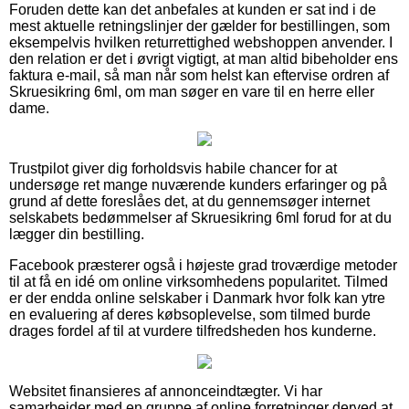
Foruden dette kan det anbefales at kunden er sat ind i de
mest aktuelle retningslinjer der gælder for bestillingen, som
eksempelvis hvilken returrettighed webshoppen anvender. I
den relation er det i øvrigt vigtigt, at man altid bibeholder ens
faktura e-mail, så man når som helst kan eftervise ordren af
Skruesikring 6ml, om man søger en vare til en herre eller
dame.
Trustpilot giver dig forholdsvis habile chancer for at
undersøge ret mange nuværende kunders erfaringer og på
grund af dette foreslåes det, at du gennemsøger internet
selskabets bedømmelser af Skruesikring 6ml forud for at du
lægger din bestilling.
Facebook præsterer også i højeste grad troværdige metoder
til at få en idé om online virksomhedens popularitet. Tilmed
er der endda online selskaber i Danmark hvor folk kan ytre
en evaluering af deres købsoplevelse, som tilmed burde
drages fordel af til at vurdere tilfredsheden hos kunderne.
Websitet finansieres af annonceindtægter. Vi har
samarbejder med en gruppe af online forretninger derved at