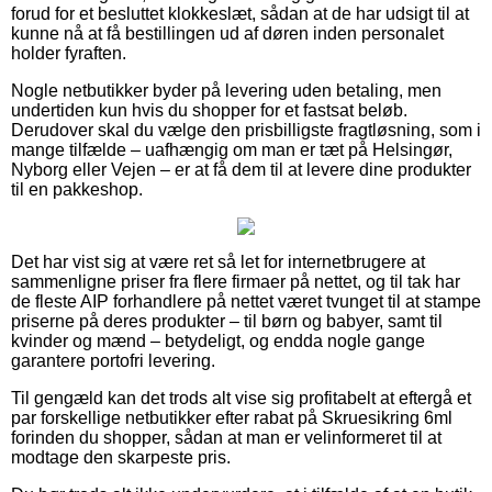
forud for et besluttet klokkeslæt, sådan at de har udsigt til at
kunne nå at få bestillingen ud af døren inden personalet
holder fyraften.
Nogle netbutikker byder på levering uden betaling, men
undertiden kun hvis du shopper for et fastsat beløb.
Derudover skal du vælge den prisbilligste fragtløsning, som i
mange tilfælde – uafhængig om man er tæt på Helsingør,
Nyborg eller Vejen – er at få dem til at levere dine produkter
til en pakkeshop.
Det har vist sig at være ret så let for internetbrugere at
sammenligne priser fra flere firmaer på nettet, og til tak har
de fleste AIP forhandlere på nettet været tvunget til at stampe
priserne på deres produkter – til børn og babyer, samt til
kvinder og mænd – betydeligt, og endda nogle gange
garantere portofri levering.
Til gengæld kan det trods alt vise sig profitabelt at eftergå et
par forskellige netbutikker efter rabat på Skruesikring 6ml
forinden du shopper, sådan at man er velinformeret til at
modtage den skarpeste pris.