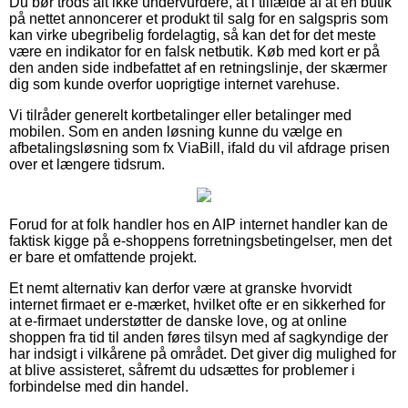
Du bør trods alt ikke undervurdere, at i tilfælde af at en butik
på nettet annoncerer et produkt til salg for en salgspris som
kan virke ubegribelig fordelagtig, så kan det for det meste
være en indikator for en falsk netbutik. Køb med kort er på
den anden side indbefattet af en retningslinje, der skærmer
dig som kunde overfor uoprigtige internet varehuse.
Vi tilråder generelt kortbetalinger eller betalinger med
mobilen. Som en anden løsning kunne du vælge en
afbetalingsløsning som fx ViaBill, ifald du vil afdrage prisen
over et længere tidsrum.
Forud for at folk handler hos en AIP internet handler kan de
faktisk kigge på e-shoppens forretningsbetingelser, men det
er bare et omfattende projekt.
Et nemt alternativ kan derfor være at granske hvorvidt
internet firmaet er e-mærket, hvilket ofte er en sikkerhed for
at e-firmaet understøtter de danske love, og at online
shoppen fra tid til anden føres tilsyn med af sagkyndige der
har indsigt i vilkårene på området. Det giver dig mulighed for
at blive assisteret, såfremt du udsættes for problemer i
forbindelse med din handel.