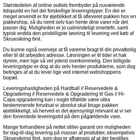
Størstedelen af online outlets frembyder på nuværende
tidspunkt en hel del forskellige leveringstyper. En der er
meget anvendt er for øjeblikket at få afleveret pakken hos en
pakkeshop, så du nemt selv kan hente dine varer når det
passer dig. Muligheden er jo ualmindeligt smertefri, samt
typisk endda den prisbilligste løsning til levering ved køb af
Skruesikring 6ml.
Du kunne også overveje at få varerne bragt til din privatbolig
eller til dit arbejdes adresse. Løsningen er til tider et hak
dyrere, men lige så vel yderst overkommelig. Den billigste
leveringstype er dog at du selv henter produkterne, som dog
betinges af at du lever lige ved internet webshoppens
bopæl.
Leveringshastigheden på Hardball // Reservedele &
Opgradering // Reservedele & Opgradering til Gas // Hi-
Capa opgradering kan i nogle tilfælde være ultra
bestemmende forudsat vi absolut skal bruge pakken
øjeblikkeligt, så herved er det øjensynligt relevant at vi ser
den forventede leveringstid på den pågældende vare.
Mange forhandlere på nettet stiller garanti om muligheden
for dag-til-dag levering på masser af produkter, eksempelvis
Skruesikring 6ml, som dog er afhængig af at der bestilles