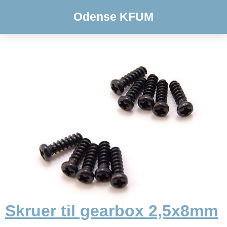
Odense KFUM
Skruer til gearbox 2,5x8mm