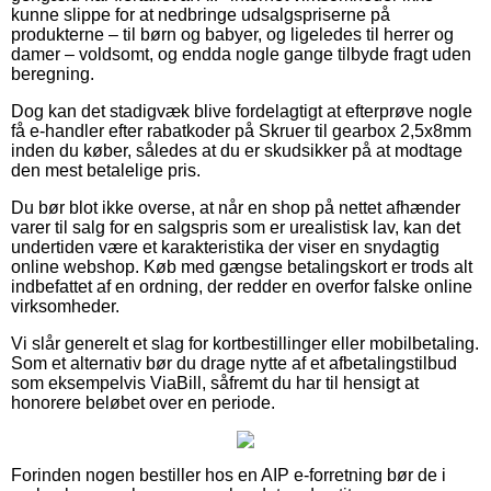
kunne slippe for at nedbringe udsalgspriserne på
produkterne – til børn og babyer, og ligeledes til herrer og
damer – voldsomt, og endda nogle gange tilbyde fragt uden
beregning.
Dog kan det stadigvæk blive fordelagtigt at efterprøve nogle
få e-handler efter rabatkoder på Skruer til gearbox 2,5x8mm
inden du køber, således at du er skudsikker på at modtage
den mest betalelige pris.
Du bør blot ikke overse, at når en shop på nettet afhænder
varer til salg for en salgspris som er urealistisk lav, kan det
undertiden være et karakteristika der viser en snydagtig
online webshop. Køb med gængse betalingskort er trods alt
indbefattet af en ordning, der redder en overfor falske online
virksomheder.
Vi slår generelt et slag for kortbestillinger eller mobilbetaling.
Som et alternativ bør du drage nytte af et afbetalingstilbud
som eksempelvis ViaBill, såfremt du har til hensigt at
honorere beløbet over en periode.
Forinden nogen bestiller hos en AIP e-forretning bør de i