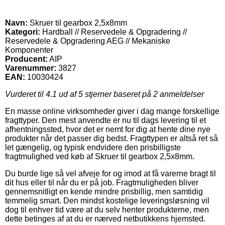
Navn:
Skruer til gearbox 2,5x8mm
Kategori:
Hardball // Reservedele & Opgradering //
Reservedele & Opgradering AEG // Mekaniske
Komponenter
Producent:
AIP
Varenummer:
3827
EAN:
10030424
Vurderet til
4.1
ud af 5 stjerner baseret på
2
anmeldelser
En masse online virksomheder giver i dag mange forskellige
fragttyper. Den mest anvendte er nu til dags levering til et
afhentningssted, hvor det er nemt for dig at hente dine nye
produkter når det passer dig bedst. Fragttypen er altså ret så
let gængelig, og typisk endvidere den prisbilligste
fragtmulighed ved køb af Skruer til gearbox 2,5x8mm.
Du burde lige så vel afveje for og imod at få varerne bragt til
dit hus eller til når du er på job. Fragtmuligheden bliver
gennemsnitligt en kende mindre prisbillig, men samtidig
temmelig smart. Den mindst kostelige leveringsløsning vil
dog til enhver tid være at du selv henter produkterne, men
dette betinges af at du er nærved netbutikkens hjemsted.