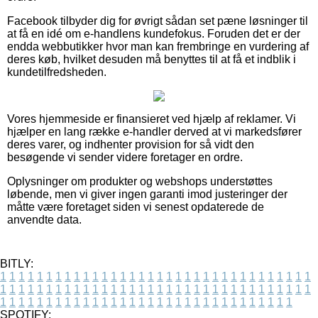
Facebook tilbyder dig for øvrigt sådan set pæne løsninger til
at få en idé om e-handlens kundefokus. Foruden det er der
endda webbutikker hvor man kan frembringe en vurdering af
deres køb, hvilket desuden må benyttes til at få et indblik i
kundetilfredsheden.
Vores hjemmeside er finansieret ved hjælp af reklamer. Vi
hjælper en lang række e-handler derved at vi markedsfører
deres varer, og indhenter provision for så vidt den
besøgende vi sender videre foretager en ordre.
Oplysninger om produkter og webshops understøttes
løbende, men vi giver ingen garanti imod justeringer der
måtte være foretaget siden vi senest opdaterede de
anvendte data.
BITLY:
1
1
1
1
1
1
1
1
1
1
1
1
1
1
1
1
1
1
1
1
1
1
1
1
1
1
1
1
1
1
1
1
1
1
1
1
1
1
1
1
1
1
1
1
1
1
1
1
1
1
1
1
1
1
1
1
1
1
1
1
1
1
1
1
1
1
1
1
1
1
1
1
1
1
1
1
1
1
1
1
1
1
1
1
1
1
1
1
1
1
1
1
1
1
1
1
1
1
1
1
SPOTIFY: