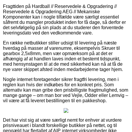
Fragttiden på Hardball // Reservedele & Opgradering //
Reservedele & Opgradering AEG // Mekaniske
Komponenter kan i nogle tilfælde være særligt essentiel
såfremt du mangler produktet inden for få dage, så derfor er
det selvfølgelig på sin plads at du studerer den forventede
leveringsdato ved den vedkommende vare.
En række netbutikker stiller udsigt til levering på næste
hverdag på masser af varenumre, eksempelvis Skruer til
gearbox 2,5x8mm, men vær opmærksom på at det er
afhængig af at handlen laves inden et bestemt tidspunkt,
med hensynstagen til at de med sikkerhed kan nå at få de
nye varer skippet afsted inden medarbejderne tager hjem.
Nogle internet foretagender sikrer fragtfri levering, men i
reglen kun hvis der indkøbes for en konkret pris. Som
alternativ kan man gribe den prisbilligste fragtmulighed, som
mange gange – om man bor ved Vejle, Odder eller Lemvig –
vil være at få leveret bestillingen til en pakkeshop.
Det har vist sig at være særligt nemt for enhver at vurdere
prisniveauet i blandt forskellige butikker på nettet, og til
gengæld har flertallet af AIP internet virksomheder ikke