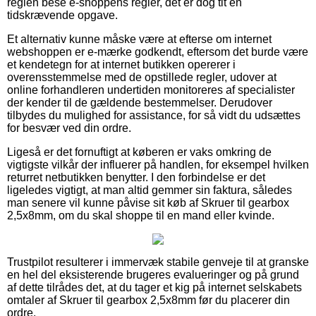
reglen bese e-shoppens regler, det er dog tit en
tidskrævende opgave.
Et alternativ kunne måske være at efterse om internet
webshoppen er e-mærke godkendt, eftersom det burde være
et kendetegn for at internet butikken opererer i
overensstemmelse med de opstillede regler, udover at
online forhandleren undertiden monitoreres af specialister
der kender til de gældende bestemmelser. Derudover
tilbydes du mulighed for assistance, for så vidt du udsættes
for besvær ved din ordre.
Ligeså er det fornuftigt at køberen er vaks omkring de
vigtigste vilkår der influerer på handlen, for eksempel hvilken
returret netbutikken benytter. I den forbindelse er det
ligeledes vigtigt, at man altid gemmer sin faktura, således
man senere vil kunne påvise sit køb af Skruer til gearbox
2,5x8mm, om du skal shoppe til en mand eller kvinde.
Trustpilot resulterer i immervæk stabile genveje til at granske
en hel del eksisterende brugeres evalueringer og på grund
af dette tilrådes det, at du tager et kig på internet selskabets
omtaler af Skruer til gearbox 2,5x8mm før du placerer din
ordre.