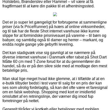
Holstebro, Brønderslev eller Hammel – vil være at få
fragtfirmaet til at køre din pakke til et afhentningssted.
Det er jo super let gængeligt for forbrugerne at sammenligne
priser (via fx PriceRunner) på tværs af online virksomheder,
og til tak har de fleste Shot internet varehuse ikke kunne
slippe for at formindske prisniveauet på varerne – til børn og
babyer, og samtidig også til damer og herrer – markant, og
endda nogle gange yde gebyrfri levering.
Det kan stadigvæk vise sig gavnligt at se nærmere på
diverse internet varehuse i Danmark efter rabat på Shot Dart
Måtte 60 cm med T-Zone forud for at du gennemfører din
handel, så du er på den sikre side med at modtage den mest
betalelige pris.
Man skal lige meget hvad ikke glemme, at i tilfælde af at en
e-butik tilbyder bedst i test varer til salg for en pris der kan
ses som utrolig fordelagtig, så kan det ofte være et faresignal
om en falsk webshop. Shopping med kort er imidlertid
omsluttet af en retningslinje, der værner dig imod fup
forretninger på nettet.
Generelt tilråder vi kortkøb eller betalinger med mobilen.