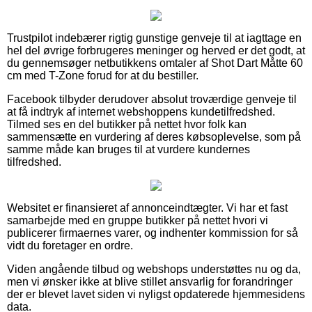
Trustpilot indebærer rigtig gunstige genveje til at iagttage en
hel del øvrige forbrugeres meninger og herved er det godt, at
du gennemsøger netbutikkens omtaler af Shot Dart Måtte 60
cm med T-Zone forud for at du bestiller.
Facebook tilbyder derudover absolut troværdige genveje til
at få indtryk af internet webshoppens kundetilfredshed.
Tilmed ses en del butikker på nettet hvor folk kan
sammensætte en vurdering af deres købsoplevelse, som på
samme måde kan bruges til at vurdere kundernes
tilfredshed.
Websitet er finansieret af annonceindtægter. Vi har et fast
samarbejde med en gruppe butikker på nettet hvori vi
publicerer firmaernes varer, og indhenter kommission for så
vidt du foretager en ordre.
Viden angående tilbud og webshops understøttes nu og da,
men vi ønsker ikke at blive stillet ansvarlig for forandringer
der er blevet lavet siden vi nyligst opdaterede hjemmesidens
data.