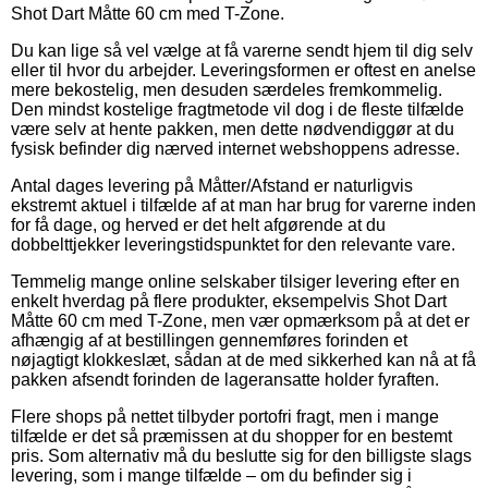
Shot Dart Måtte 60 cm med T-Zone.
Du kan lige så vel vælge at få varerne sendt hjem til dig selv
eller til hvor du arbejder. Leveringsformen er oftest en anelse
mere bekostelig, men desuden særdeles fremkommelig.
Den mindst kostelige fragtmetode vil dog i de fleste tilfælde
være selv at hente pakken, men dette nødvendiggør at du
fysisk befinder dig nærved internet webshoppens adresse.
Antal dages levering på Måtter/Afstand er naturligvis
ekstremt aktuel i tilfælde af at man har brug for varerne inden
for få dage, og herved er det helt afgørende at du
dobbelttjekker leveringstidspunktet for den relevante vare.
Temmelig mange online selskaber tilsiger levering efter en
enkelt hverdag på flere produkter, eksempelvis Shot Dart
Måtte 60 cm med T-Zone, men vær opmærksom på at det er
afhængig af at bestillingen gennemføres forinden et
nøjagtigt klokkeslæt, sådan at de med sikkerhed kan nå at få
pakken afsendt forinden de lageransatte holder fyraften.
Flere shops på nettet tilbyder portofri fragt, men i mange
tilfælde er det så præmissen at du shopper for en bestemt
pris. Som alternativ må du beslutte sig for den billigste slags
levering, som i mange tilfælde – om du befinder sig i