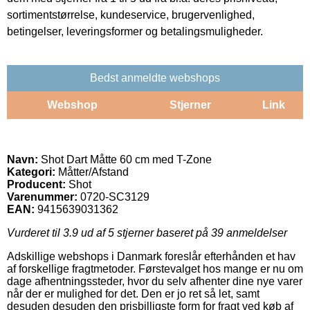
sortimentstørrelse, kundeservice, brugervenlighed,
betingelser, leveringsformer og betalingsmuligheder.
Bedst anmeldte webshops
Webshop
Stjerner
Link
Navn:
Shot Dart Måtte 60 cm med T-Zone
Kategori:
Måtter/Afstand
Producent:
Shot
Varenummer:
0720-SC3129
EAN:
9415639031362
Vurderet til
3.9
ud af 5 stjerner baseret på
39
anmeldelser
Adskillige webshops i Danmark foreslår efterhånden et hav
af forskellige fragtmetoder. Førstevalget hos mange er nu om
dage afhentningssteder, hvor du selv afhenter dine nye varer
når der er mulighed for det. Den er jo ret så let, samt
desuden desuden den prisbilligste form for fragt ved køb af