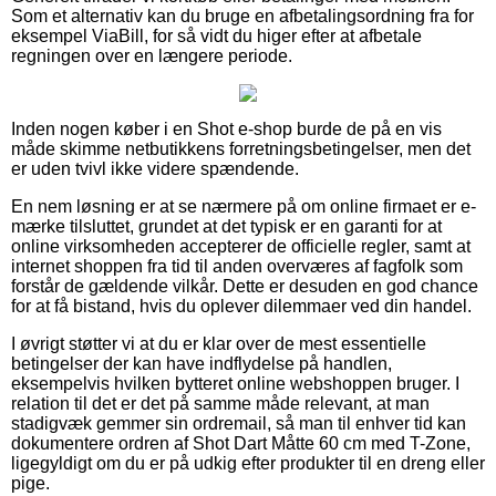
Som et alternativ kan du bruge en afbetalingsordning fra for
eksempel ViaBill, for så vidt du higer efter at afbetale
regningen over en længere periode.
Inden nogen køber i en Shot e-shop burde de på en vis
måde skimme netbutikkens forretningsbetingelser, men det
er uden tvivl ikke videre spændende.
En nem løsning er at se nærmere på om online firmaet er e-
mærke tilsluttet, grundet at det typisk er en garanti for at
online virksomheden accepterer de officielle regler, samt at
internet shoppen fra tid til anden overværes af fagfolk som
forstår de gældende vilkår. Dette er desuden en god chance
for at få bistand, hvis du oplever dilemmaer ved din handel.
I øvrigt støtter vi at du er klar over de mest essentielle
betingelser der kan have indflydelse på handlen,
eksempelvis hvilken bytteret online webshoppen bruger. I
relation til det er det på samme måde relevant, at man
stadigvæk gemmer sin ordremail, så man til enhver tid kan
dokumentere ordren af Shot Dart Måtte 60 cm med T-Zone,
ligegyldigt om du er på udkig efter produkter til en dreng eller
pige.