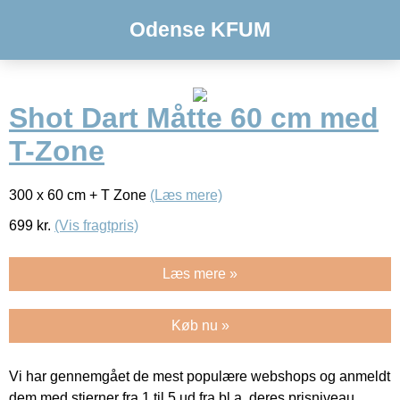
Odense KFUM
Shot Dart Måtte 60 cm med
T-Zone
300 x 60 cm + T Zone
(Læs mere)
699
kr.
(Vis fragtpris)
Læs mere »
Køb nu »
Vi har gennemgået de mest populære webshops og anmeldt
dem med stjerner fra 1 til 5 ud fra bl.a. deres prisniveau,