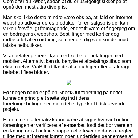
Comic før du køber, sådan at du er usvigeligt sikker på at
opnå den mest attraktive pris.
Man skal ikke desto mindre være obs på, at ifald en internet
webshop udlover deres produkter for en salgspris der kan
virke uforståeligt fremragende, er det tit være et fingerpeg om
en bedragerisk webshop. Bestillinger med kort er dog
indbefattet af en ordning, som redder dig som kunde imod
falske netbutikker.
Vi anbefaler generelt køb med kort eller betalinger med
mobilen. Alternativt kan du benytte et afbetalingstilbud som
eksempelvis ViaBill, i tilfælde af at du higer efter at afdrage
beløbet i flere bidder.
Før nogen handler på en ShockOut forretning på nettet
kunne de principielt sætte sig ind i dens
forretningsbetingelser, men det er typisk et tidskrævende
projekt.
Et nemmere alternativ kunne være at kigge hvorvidt online
forretningen er verificeret af e-mærket, fordi det bør være en
erklæring om at online shoppen efterlever de danske regler,
tillige med at internet forretningen undertiden gennemses af