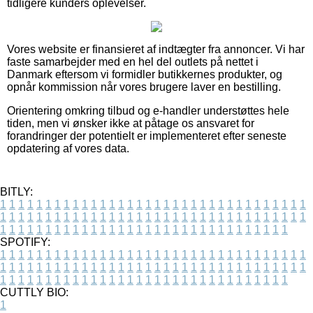
tidligere kunders oplevelser.
Vores website er finansieret af indtægter fra annoncer. Vi har
faste samarbejder med en hel del outlets på nettet i
Danmark eftersom vi formidler butikkernes produkter, og
opnår kommission når vores brugere laver en bestilling.
Orientering omkring tilbud og e-handler understøttes hele
tiden, men vi ønsker ikke at påtage os ansvaret for
forandringer der potentielt er implementeret efter seneste
opdatering af vores data.
BITLY:
1
1
1
1
1
1
1
1
1
1
1
1
1
1
1
1
1
1
1
1
1
1
1
1
1
1
1
1
1
1
1
1
1
1
1
1
1
1
1
1
1
1
1
1
1
1
1
1
1
1
1
1
1
1
1
1
1
1
1
1
1
1
1
1
1
1
1
1
1
1
1
1
1
1
1
1
1
1
1
1
1
1
1
1
1
1
1
1
1
1
1
1
1
1
1
1
1
1
1
1
SPOTIFY:
1
1
1
1
1
1
1
1
1
1
1
1
1
1
1
1
1
1
1
1
1
1
1
1
1
1
1
1
1
1
1
1
1
1
1
1
1
1
1
1
1
1
1
1
1
1
1
1
1
1
1
1
1
1
1
1
1
1
1
1
1
1
1
1
1
1
1
1
1
1
1
1
1
1
1
1
1
1
1
1
1
1
1
1
1
1
1
1
1
1
1
1
1
1
1
1
1
1
1
1
CUTTLY BIO:
1