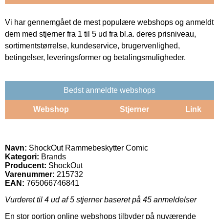
Vi har gennemgået de mest populære webshops og anmeldt
dem med stjerner fra 1 til 5 ud fra bl.a. deres prisniveau,
sortimentstørrelse, kundeservice, brugervenlighed,
betingelser, leveringsformer og betalingsmuligheder.
Bedst anmeldte webshops
Webshop
Stjerner
Link
Navn:
ShockOut Rammebeskytter Comic
Kategori:
Brands
Producent:
ShockOut
Varenummer:
215732
EAN:
765066746841
Vurderet til
4
ud af 5 stjerner baseret på
45
anmeldelser
En stor portion online webshops tilbyder på nuværende