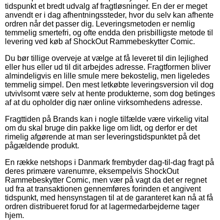
tidspunkt et bredt udvalg af fragtløsninger. En der er meget
anvendt er i dag afhentningssteder, hvor du selv kan afhente
ordren når det passer dig. Leveringsmetoden er nemlig
temmelig smertefri, og ofte endda den prisbilligste metode til
levering ved køb af ShockOut Rammebeskytter Comic.
Du bør tillige overveje at vælge at få leveret til din lejlighed
eller hus eller ud til dit arbejdes adresse. Fragtformen bliver
almindeligvis en lille smule mere bekostelig, men ligeledes
temmelig simpel. Den mest letkøbte leveringsversion vil dog
utvivlsomt være selv at hente produkterne, som dog betinges
af at du opholder dig nær online virksomhedens adresse.
Fragttiden på Brands kan i nogle tilfælde være virkelig vital
om du skal bruge din pakke lige om lidt, og derfor er det
rimelig afgørende at man ser leveringstidspunktet på det
pågældende produkt.
En række netshops i Danmark frembyder dag-til-dag fragt på
deres primære varenumre, eksempelvis ShockOut
Rammebeskytter Comic, men vær på vagt da det er regnet
ud fra at transaktionen gennemføres forinden et angivent
tidspunkt, med hensynstagen til at de garanteret kan nå at få
ordren distribueret forud for at lagermedarbejderne tager
hjem.