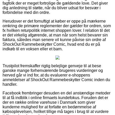
fagfolk der er meget fortrolige de gældende love. Det giver
dig anledning til støtte, når du bliver udsat for besvær i
forbindelse med din ordre.
Herudover er det fornuftigt at køber er oppe på mærkerne
omkring de primære reglementer der gælder for ordren, som
fx hvilken returpolitik internet shoppen lover. I relation til det
er det virkelig afgørende, at man når som helst bevarer sin
faktura, således man senere vil kunne påvise sin ordre af
ShockOut Rammebeskytter Comic, hvad end du er på
indkøb til en voksen eller et barn.
Trustpilot fremskaffer rigtig belejlige genveje til at bese
ganske mange forhenværende brugeres vurderinger og
herved går vi ind for, at du evaluerer e-shoppens
anmeldelser af ShockOut Rammebeskytter Comic inden du
handler.
Facebook frembringer desuden en del anstændige metoder
til at få indblik i online firmaets kundefokus. Foruden det er
der en række online varehuse i Danmark som giver
kunderne mulighed for at forfatte en bedømmelse af
købsoplevelsen, hvilket tillige må tages i brug til at vurdere