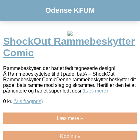
Odense KFUM
ShockOut Rammebeskytter
Comic
Rammebeskytter, der har et fedt tegneserie design!
Â Rammebeskyttelse til dit padel batÂ – ShockOut
Rammebeskytter ComicDenne rammebeskytter beskytter dit
padel bats ramme mod slag og skrammer. Hertil er den let at
påmontere og har et super fedt desi
(Læs mere)
0
kr.
(Vis fragtpris)
Læs mere »
Køb nu »