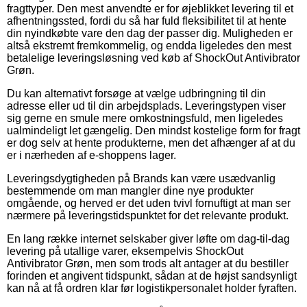
fragttyper. Den mest anvendte er for øjeblikket levering til et
afhentningssted, fordi du så har fuld fleksibilitet til at hente
din nyindkøbte vare den dag der passer dig. Muligheden er
altså ekstremt fremkommelig, og endda ligeledes den mest
betalelige leveringsløsning ved køb af ShockOut Antivibrator
Grøn.
Du kan alternativt forsøge at vælge udbringning til din
adresse eller ud til din arbejdsplads. Leveringstypen viser
sig gerne en smule mere omkostningsfuld, men ligeledes
ualmindeligt let gængelig. Den mindst kostelige form for fragt
er dog selv at hente produkterne, men det afhænger af at du
er i nærheden af e-shoppens lager.
Leveringsdygtigheden på Brands kan være usædvanlig
bestemmende om man mangler dine nye produkter
omgående, og herved er det uden tvivl fornuftigt at man ser
nærmere på leveringstidspunktet for det relevante produkt.
En lang række internet selskaber giver løfte om dag-til-dag
levering på utallige varer, eksempelvis ShockOut
Antivibrator Grøn, men som trods alt antager at du bestiller
forinden et angivent tidspunkt, sådan at de højst sandsynligt
kan nå at få ordren klar før logistikpersonalet holder fyraften.