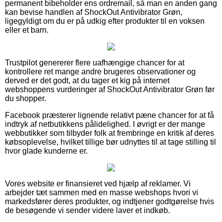
permanent bibeholder ens ordremail, så man en anden gang
kan bevise handlen af ShockOut Antivibrator Grøn,
ligegyldigt om du er på udkig efter produkter til en voksen
eller et barn.
Trustpilot genererer flere uafhængige chancer for at
kontrollere ret mange andre brugeres observationer og
derved er det godt, at du tager et kig på internet
webshoppens vurderinger af ShockOut Antivibrator Grøn før
du shopper.
Facebook præsterer lignende relativt pæne chancer for at få
indtryk af netbutikkens pålidelighed. I øvrigt er der mange
webbutikker som tilbyder folk at frembringe en kritik af deres
købsoplevelse, hvilket tillige bør udnyttes til at tage stilling til
hvor glade kunderne er.
Vores website er finansieret ved hjælp af reklamer. Vi
arbejder tæt sammen med en masse webshops hvori vi
markedsfører deres produkter, og indtjener godtgørelse hvis
de besøgende vi sender videre laver et indkøb.