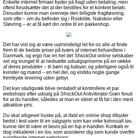
Enkelte internet firmaer byder på fragt uden betaling, men
oftest forudsætter det at der bestilles for et konkret beløb.
Desuden kunne man overveje den billigste fragtløsning,
som ofte – om du befinder sig i Roskilde, Nakskov eller
Støvring – er at få kørt din ordre til en pakkeshop.
Det har vist sig at være ualmindeligt let for os alle at finde
frem til de bedste priser på tværs af internet forhandlere i
Danmark, og ergo har en hel del ShockOut online selskaber
set sig tvunget til at nedsætte udsalgspriserne på en række
af deres produkter – til børn og babyer, og yderligere også til
kvinder og mænd – en hel del, og endda nogle gange
frembyde levering uden gebyr.
Det kan stadigvæk blive rentabelt at kontrollere et par
webshops efter udsalg på ShockOut Antivibrator Grøn forud
for at du handler, således at man er sikret at få fat i den mest
attraktive pris.
Du skal alligevel huske på, at ifald en online shop tilbyder
bedst i test varer til en salgspris som kan virke kolossalt lav,
kunne det tit være et bevis på en fup e-handler. Kortkøb er
dog inkluderet i en lov, som assisterer dig som kunde overfor
svindlende internet webshops.