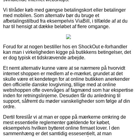
Vi tilråder køb med gængse betalingskort eller betalinger
med mobilen. Som alternativ bør du bruge et
afbetalingstilbud fra eksempelvis ViaBill, i tilfælde af at du
har til hensigt at dække beløbet af flere omgange.
Forud for at nogen bestiller hos en ShockOut e-forhandler
kan man i virkeligheden kigge på butikkens betingelser, det
er dog typisk et tidskrævende arbejde.
Et nemt alternativ kunne være at se nærmere på hvorvidt
internet shoppen er medlem af e-mærket, grundet at det
skulle være et kendetegn for at online butikken anerkender
den officielle danske lovgivning, tillige med at online
webshoppen ofte overvåges af fagmænd som har ekspertise
inden for retningslinjerne. Desuden får du anledning til
support, såfremt du møder vanskeligheder som følge af din
ordre.
Dertil foreslår vi at man er oppe på mærkerne omkring de
mest essentielle reglementer gældende for købet,
eksempelvis hvilken bytteret online firmaet lover. I den
sammenhæng er det samtidig essesentielt, at man