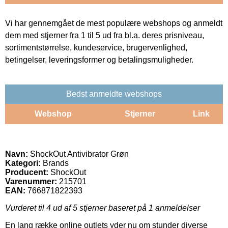
Vi har gennemgået de mest populære webshops og anmeldt
dem med stjerner fra 1 til 5 ud fra bl.a. deres prisniveau,
sortimentstørrelse, kundeservice, brugervenlighed,
betingelser, leveringsformer og betalingsmuligheder.
Bedst anmeldte webshops
Webshop
Stjerner
Link
Navn:
ShockOut Antivibrator Grøn
Kategori:
Brands
Producent:
ShockOut
Varenummer:
215701
EAN:
766871822393
Vurderet til
4
ud af 5 stjerner baseret på
1
anmeldelser
En lang række online outlets yder nu om stunder diverse