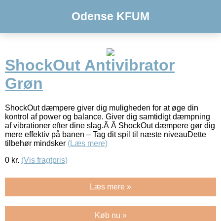
Odense KFUM
ShockOut Antivibrator
Grøn
ShockOut dæmpere giver dig muligheden for at øge din
kontrol af power og balance. Giver dig samtidigt dæmpning
af vibrationer efter dine slag.Â Â ShockOut dæmpere gør dig
mere effektiv på banen – Tag dit spil til næste niveauDette
tilbehør mindsker
(Læs mere)
0
kr.
(Vis fragtpris)
Læs mere »
Køb nu »