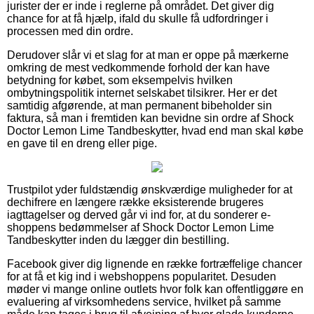
jurister der er inde i reglerne på området. Det giver dig
chance for at få hjælp, ifald du skulle få udfordringer i
processen med din ordre.
Derudover slår vi et slag for at man er oppe på mærkerne
omkring de mest vedkommende forhold der kan have
betydning for købet, som eksempelvis hvilken
ombytningspolitik internet selskabet tilsikrer. Her er det
samtidig afgørende, at man permanent bibeholder sin
faktura, så man i fremtiden kan bevidne sin ordre af Shock
Doctor Lemon Lime Tandbeskytter, hvad end man skal købe
en gave til en dreng eller pige.
Trustpilot yder fuldstændig ønskværdige muligheder for at
dechifrere en længere række eksisterende brugeres
iagttagelser og derved går vi ind for, at du sonderer e-
shoppens bedømmelser af Shock Doctor Lemon Lime
Tandbeskytter inden du lægger din bestilling.
Facebook giver dig lignende en række fortræffelige chancer
for at få et kig ind i webshoppens popularitet. Desuden
møder vi mange online outlets hvor folk kan offentliggøre en
evaluering af virksomhedens service, hvilket på samme