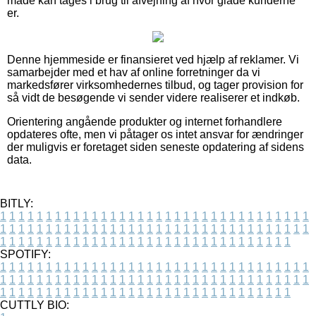
måde kan tages i brug til afvejning af hvor glade kunderne
er.
Denne hjemmeside er finansieret ved hjælp af reklamer. Vi
samarbejder med et hav af online forretninger da vi
markedsfører virksomhedernes tilbud, og tager provision for
så vidt de besøgende vi sender videre realiserer et indkøb.
Orientering angående produkter og internet forhandlere
opdateres ofte, men vi påtager os intet ansvar for ændringer
der muligvis er foretaget siden seneste opdatering af sidens
data.
BITLY:
1
1
1
1
1
1
1
1
1
1
1
1
1
1
1
1
1
1
1
1
1
1
1
1
1
1
1
1
1
1
1
1
1
1
1
1
1
1
1
1
1
1
1
1
1
1
1
1
1
1
1
1
1
1
1
1
1
1
1
1
1
1
1
1
1
1
1
1
1
1
1
1
1
1
1
1
1
1
1
1
1
1
1
1
1
1
1
1
1
1
1
1
1
1
1
1
1
1
1
1
SPOTIFY:
1
1
1
1
1
1
1
1
1
1
1
1
1
1
1
1
1
1
1
1
1
1
1
1
1
1
1
1
1
1
1
1
1
1
1
1
1
1
1
1
1
1
1
1
1
1
1
1
1
1
1
1
1
1
1
1
1
1
1
1
1
1
1
1
1
1
1
1
1
1
1
1
1
1
1
1
1
1
1
1
1
1
1
1
1
1
1
1
1
1
1
1
1
1
1
1
1
1
1
1
CUTTLY BIO: