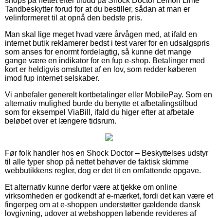
shops på nettet efter tilbud på Shock Doctor Lemon Lime
Tandbeskytter forud for at du bestiller, sådan at man er
velinformeret til at opnå den bedste pris.
Man skal lige meget hvad være årvågen med, at ifald en
internet butik reklamerer bedst i test varer for en udsalgspris
som anses for enormt fordelagtig, så kunne det mange
gange være en indikator for en fup e-shop. Betalinger med
kort er heldigvis omsluttet af en lov, som redder køberen
imod fup internet selskaber.
Vi anbefaler generelt kortbetalinger eller MobilePay. Som en
alternativ mulighed burde du benytte et afbetalingstilbud
som for eksempel ViaBill, ifald du higer efter at afbetale
beløbet over et længere tidsrum.
Før folk handler hos en Shock Doctor – Beskyttelses udstyr
til alle typer shop på nettet behøver de faktisk skimme
webbutikkens regler, dog er det tit en omfattende opgave.
Et alternativ kunne derfor være at tjekke om online
virksomheden er godkendt af e-mærket, fordi det kan være et
fingerpeg om at e-shoppen understøtter gældende dansk
lovgivning, udover at webshoppen løbende revideres af