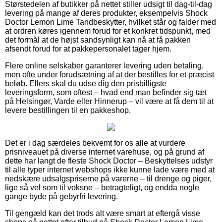
Størstedelen af butikker på nettet stiller udsigt til dag-til-dag
levering på mange af deres produkter, eksempelvis Shock
Doctor Lemon Lime Tandbeskytter, hvilket står og falder med
at ordren køres igennem forud for et konkret tidspunkt, med
det formål at de højst sandsynligt kan nå at få pakken
afsendt forud for at pakkepersonalet tager hjem.
Flere online selskaber garanterer levering uden betaling,
men ofte under forudsætning af at der bestilles for et præcist
beløb. Ellers skal du udse dig den prisbilligste
leveringsform, som oftest – hvad end man befinder sig tæt
på Helsingør, Varde eller Hinnerup – vil være at få dem til at
levere bestillingen til en pakkeshop.
Det er i dag særdeles bekvemt for os alle at vurdere
prisniveauet på diverse internet varehuse, og på grund af
dette har langt de fleste Shock Doctor – Beskyttelses udstyr
til alle typer internet webshops ikke kunne lade være med at
nedskære udsalgspriserne på varerne – til drenge og piger,
lige så vel som til voksne – betragteligt, og endda nogle
gange byde på gebyrfri levering.
Til gengæld kan det trods alt være smart at eftergå visse