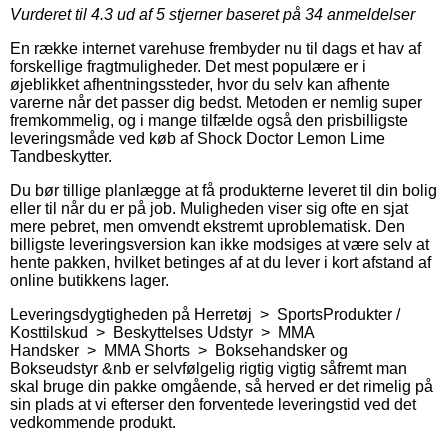
Vurderet til
4.3
ud af 5 stjerner baseret på
34
anmeldelser
En række internet varehuse frembyder nu til dags et hav af
forskellige fragtmuligheder. Det mest populære er i
øjeblikket afhentningssteder, hvor du selv kan afhente
varerne når det passer dig bedst. Metoden er nemlig super
fremkommelig, og i mange tilfælde også den prisbilligste
leveringsmåde ved køb af Shock Doctor Lemon Lime
Tandbeskytter.
Du bør tillige planlægge at få produkterne leveret til din bolig
eller til når du er på job. Muligheden viser sig ofte en sjat
mere pebret, men omvendt ekstremt uproblematisk. Den
billigste leveringsversion kan ikke modsiges at være selv at
hente pakken, hvilket betinges af at du lever i kort afstand af
online butikkens lager.
Leveringsdygtigheden på Herretøj > SportsProdukter /
Kosttilskud > Beskyttelses Udstyr > MMA
Handsker > MMA Shorts > Boksehandsker og
Bokseudstyr &nb er selvfølgelig rigtig vigtig såfremt man
skal bruge din pakke omgående, så herved er det rimelig på
sin plads at vi efterser den forventede leveringstid ved det
vedkommende produkt.