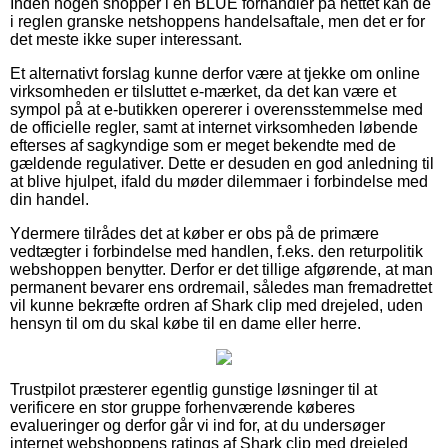
Inden nogen shopper i en BLUE forhandler på nettet kan de
i reglen granske netshoppens handelsaftale, men det er for
det meste ikke super interessant.
Et alternativt forslag kunne derfor være at tjekke om online
virksomheden er tilsluttet e-mærket, da det kan være et
sympol på at e-butikken opererer i overensstemmelse med
de officielle regler, samt at internet virksomheden løbende
efterses af sagkyndige som er meget bekendte med de
gældende regulativer. Dette er desuden en god anledning til
at blive hjulpet, ifald du møder dilemmaer i forbindelse med
din handel.
Ydermere tilrådes det at køber er obs på de primære
vedtægter i forbindelse med handlen, f.eks. den returpolitik
webshoppen benytter. Derfor er det tillige afgørende, at man
permanent bevarer ens ordremail, således man fremadrettet
vil kunne bekræfte ordren af Shark clip med drejeled, uden
hensyn til om du skal købe til en dame eller herre.
Trustpilot præsterer egentlig gunstige løsninger til at
verificere en stor gruppe forhenværende køberes
evalueringer og derfor går vi ind for, at du undersøger
internet webshoppens ratings af Shark clip med drejeled