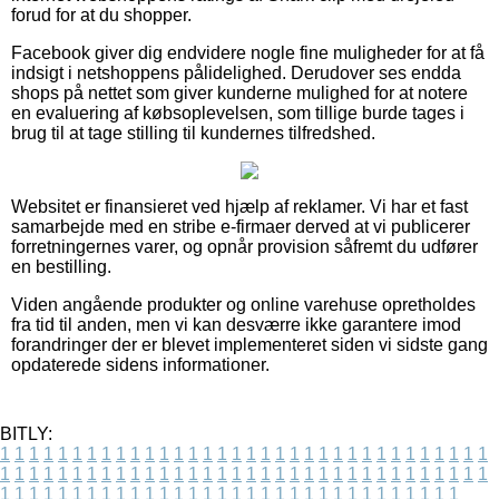
forud for at du shopper.
Facebook giver dig endvidere nogle fine muligheder for at få
indsigt i netshoppens pålidelighed. Derudover ses endda
shops på nettet som giver kunderne mulighed for at notere
en evaluering af købsoplevelsen, som tillige burde tages i
brug til at tage stilling til kundernes tilfredshed.
Websitet er finansieret ved hjælp af reklamer. Vi har et fast
samarbejde med en stribe e-firmaer derved at vi publicerer
forretningernes varer, og opnår provision såfremt du udfører
en bestilling.
Viden angående produkter og online varehuse opretholdes
fra tid til anden, men vi kan desværre ikke garantere imod
forandringer der er blevet implementeret siden vi sidste gang
opdaterede sidens informationer.
BITLY:
1
1
1
1
1
1
1
1
1
1
1
1
1
1
1
1
1
1
1
1
1
1
1
1
1
1
1
1
1
1
1
1
1
1
1
1
1
1
1
1
1
1
1
1
1
1
1
1
1
1
1
1
1
1
1
1
1
1
1
1
1
1
1
1
1
1
1
1
1
1
1
1
1
1
1
1
1
1
1
1
1
1
1
1
1
1
1
1
1
1
1
1
1
1
1
1
1
1
1
1