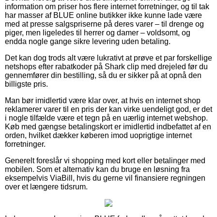
information om priser hos flere internet forretninger, og til tak
har masser af BLUE online butikker ikke kunne lade være
med at presse salgspriserne på deres varer – til drenge og
piger, men ligeledes til herrer og damer – voldsomt, og
endda nogle gange sikre levering uden betaling.
Det kan dog trods alt være lukrativt at prøve et par forskellige
netshops efter rabatkoder på Shark clip med drejeled før du
gennemfører din bestilling, så du er sikker på at opnå den
billigste pris.
Man bør imidlertid være klar over, at hvis en internet shop
reklamerer varer til en pris der kan virke uendeligt god, er det
i nogle tilfælde være et tegn på en uærlig internet webshop.
Køb med gængse betalingskort er imidlertid indbefattet af en
orden, hvilket dækker køberen imod uoprigtige internet
forretninger.
Generelt foreslår vi shopping med kort eller betalinger med
mobilen. Som et alternativ kan du bruge en løsning fra
eksempelvis ViaBill, hvis du gerne vil finansiere regningen
over et længere tidsrum.