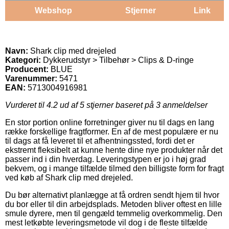
Webshop
Stjerner
Link
Navn:
Shark clip med drejeled
Kategori:
Dykkerudstyr > Tilbehør > Clips & D-ringe
Producent:
BLUE
Varenummer:
5471
EAN:
5713004916981
Vurderet til
4.2
ud af 5 stjerner baseret på
3
anmeldelser
En stor portion online forretninger giver nu til dags en lang
række forskellige fragtformer. En af de mest populære er nu
til dags at få leveret til et afhentningssted, fordi det er
ekstremt fleksibelt at kunne hente dine nye produkter når det
passer ind i din hverdag. Leveringstypen er jo i høj grad
bekvem, og i mange tilfælde tilmed den billigste form for fragt
ved køb af Shark clip med drejeled.
Du bør alternativt planlægge at få ordren sendt hjem til hvor
du bor eller til din arbejdsplads. Metoden bliver oftest en lille
smule dyrere, men til gengæld temmelig overkommelig. Den
mest letkøbte leveringsmetode vil dog i de fleste tilfælde