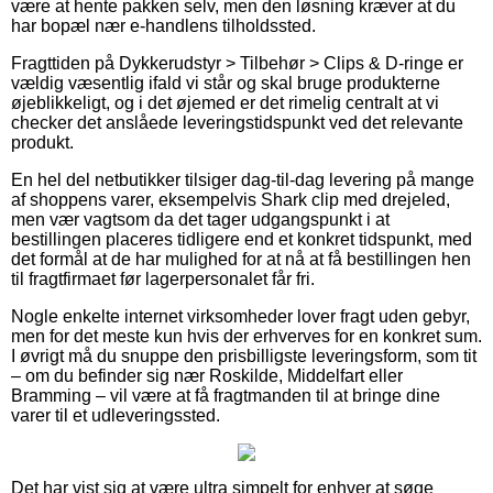
være at hente pakken selv, men den løsning kræver at du
har bopæl nær e-handlens tilholdssted.
Fragttiden på Dykkerudstyr > Tilbehør > Clips & D-ringe er
vældig væsentlig ifald vi står og skal bruge produkterne
øjeblikkeligt, og i det øjemed er det rimelig centralt at vi
checker det anslåede leveringstidspunkt ved det relevante
produkt.
En hel del netbutikker tilsiger dag-til-dag levering på mange
af shoppens varer, eksempelvis Shark clip med drejeled,
men vær vagtsom da det tager udgangspunkt i at
bestillingen placeres tidligere end et konkret tidspunkt, med
det formål at de har mulighed for at nå at få bestillingen hen
til fragtfirmaet før lagerpersonalet får fri.
Nogle enkelte internet virksomheder lover fragt uden gebyr,
men for det meste kun hvis der erhverves for en konkret sum.
I øvrigt må du snuppe den prisbilligste leveringsform, som tit
– om du befinder sig nær Roskilde, Middelfart eller
Bramming – vil være at få fragtmanden til at bringe dine
varer til et udleveringssted.
Det har vist sig at være ultra simpelt for enhver at søge