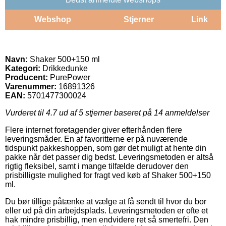
Webshop
Stjerner
Link
Navn:
Shaker 500+150 ml
Kategori:
Drikkedunke
Producent:
PurePower
Varenummer:
16891326
EAN:
5701477300024
Vurderet til
4.7
ud af 5 stjerner baseret på
14
anmeldelser
Flere internet foretagender giver efterhånden flere
leveringsmåder. En af favoritterne er på nuværende
tidspunkt pakkeshoppen, som gør det muligt at hente din
pakke når det passer dig bedst. Leveringsmetoden er altså
rigtig fleksibel, samt i mange tilfælde derudover den
prisbilligste mulighed for fragt ved køb af Shaker 500+150
ml.
Du bør tillige påtænke at vælge at få sendt til hvor du bor
eller ud på din arbejdsplads. Leveringsmetoden er ofte et
hak mindre prisbillig, men endvidere ret så smertefri. Den