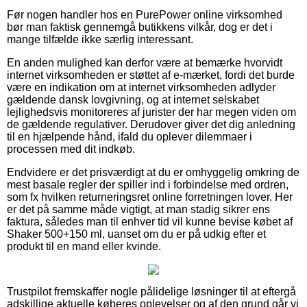
Før nogen handler hos en PurePower online virksomhed
bør man faktisk gennemgå butikkens vilkår, dog er det i
mange tilfælde ikke særlig interessant.
En anden mulighed kan derfor være at bemærke hvorvidt
internet virksomheden er støttet af e-mærket, fordi det burde
være en indikation om at internet virksomheden adlyder
gældende dansk lovgivning, og at internet selskabet
lejlighedsvis monitoreres af jurister der har megen viden om
de gældende regulativer. Derudover giver det dig anledning
til en hjælpende hånd, ifald du oplever dilemmaer i
processen med dit indkøb.
Endvidere er det prisværdigt at du er omhyggelig omkring de
mest basale regler der spiller ind i forbindelse med ordren,
som fx hvilken returneringsret online forretningen lover. Her
er det på samme måde vigtigt, at man stadig sikrer ens
faktura, således man til enhver tid vil kunne bevise købet af
Shaker 500+150 ml, uanset om du er på udkig efter et
produkt til en mand eller kvinde.
Trustpilot fremskaffer nogle pålidelige løsninger til at eftergå
adskillige aktuelle køberes oplevelser og af den grund går vi