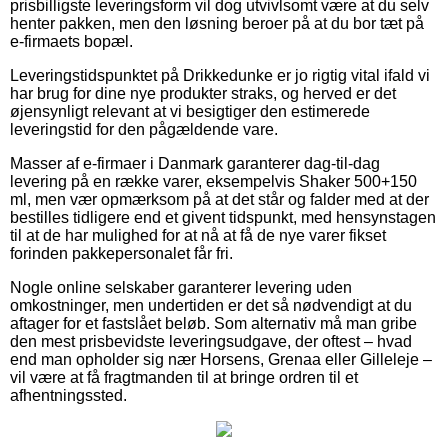
prisbilligste leveringsform vil dog utvivlsomt være at du selv
henter pakken, men den løsning beroer på at du bor tæt på
e-firmaets bopæl.
Leveringstidspunktet på Drikkedunke er jo rigtig vital ifald vi
har brug for dine nye produkter straks, og herved er det
øjensynligt relevant at vi besigtiger den estimerede
leveringstid for den pågældende vare.
Masser af e-firmaer i Danmark garanterer dag-til-dag
levering på en række varer, eksempelvis Shaker 500+150
ml, men vær opmærksom på at det står og falder med at der
bestilles tidligere end et givent tidspunkt, med hensynstagen
til at de har mulighed for at nå at få de nye varer fikset
forinden pakkepersonalet får fri.
Nogle online selskaber garanterer levering uden
omkostninger, men undertiden er det så nødvendigt at du
aftager for et fastslået beløb. Som alternativ må man gribe
den mest prisbevidste leveringsudgave, der oftest – hvad
end man opholder sig nær Horsens, Grenaa eller Gilleleje –
vil være at få fragtmanden til at bringe ordren til et
afhentningssted.