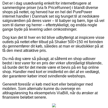
Det er i dag usædvanlig enkelt for internetbrugere at
sammenligne priser (via fx PriceRunner) i blandt diverse
shops på nettet, og herved har en hel del PurePower
internet handler i Danmark set sig tvunget til at nedskære
salgsværdien på deres varer – til babyer og børn, lige så vel
som til damer og herrer – eftertrykkeligt, og endda nogle
gange byde på levering uden omkostninger.
Dog kan det til hver en tid blive udbytterigt at inspicere visse
outlets på nettet efter tilbud på Shaker 500+150 ml forinden
du gennemfører dit køb, således at man er skudsikker på at
få den mest attraktive pris.
Du må dog være så påvagt, at såfremt en shop udlover
bedst i test varer for en pris der virker uforståeligt tiltalende,
så burde det for det meste være et bevis på en fup online
shop. Handler med kort er imidlertid en del af en vedtægt,
der garanterer køber imod svindlende webshops.
Generelt foreslår vi køb med kort eller betalinger med
mobilen. Som alternativ kunne du overveje en
afdragsløsning fra eksempelvis ViaBill, når du ønsker at
finansiere beløbet senere.