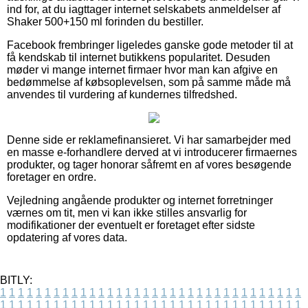
ind for, at du iagttager internet selskabets anmeldelser af
Shaker 500+150 ml forinden du bestiller.
Facebook frembringer ligeledes ganske gode metoder til at
få kendskab til internet butikkens popularitet. Desuden
møder vi mange internet firmaer hvor man kan afgive en
bedømmelse af købsoplevelsen, som på samme måde må
anvendes til vurdering af kundernes tilfredshed.
Denne side er reklamefinansieret. Vi har samarbejder med
en masse e-forhandlere derved at vi introducerer firmaernes
produkter, og tager honorar såfremt en af vores besøgende
foretager en ordre.
Vejledning angående produkter og internet forretninger
værnes om tit, men vi kan ikke stilles ansvarlig for
modifikationer der eventuelt er foretaget efter sidste
opdatering af vores data.
BITLY:
1
1
1
1
1
1
1
1
1
1
1
1
1
1
1
1
1
1
1
1
1
1
1
1
1
1
1
1
1
1
1
1
1
1
1
1
1
1
1
1
1
1
1
1
1
1
1
1
1
1
1
1
1
1
1
1
1
1
1
1
1
1
1
1
1
1
1
1