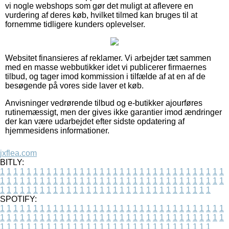
vi nogle webshops som gør det muligt at aflevere en
vurdering af deres køb, hvilket tilmed kan bruges til at
fornemme tidligere kunders oplevelser.
Websitet finansieres af reklamer. Vi arbejder tæt sammen
med en masse webbutikker idet vi publicerer firmaernes
tilbud, og tager imod kommission i tilfælde af at en af de
besøgende på vores side laver et køb.
Anvisninger vedrørende tilbud og e-butikker ajourføres
rutinemæssigt, men der gives ikke garantier imod ændringer
der kan være udarbejdet efter sidste opdatering af
hjemmesidens informationer.
jxflea.com
BITLY:
1
1
1
1
1
1
1
1
1
1
1
1
1
1
1
1
1
1
1
1
1
1
1
1
1
1
1
1
1
1
1
1
1
1
1
1
1
1
1
1
1
1
1
1
1
1
1
1
1
1
1
1
1
1
1
1
1
1
1
1
1
1
1
1
1
1
1
1
1
1
1
1
1
1
1
1
1
1
1
1
1
1
1
1
1
1
1
1
1
1
1
1
1
1
1
1
1
1
1
1
SPOTIFY:
1
1
1
1
1
1
1
1
1
1
1
1
1
1
1
1
1
1
1
1
1
1
1
1
1
1
1
1
1
1
1
1
1
1
1
1
1
1
1
1
1
1
1
1
1
1
1
1
1
1
1
1
1
1
1
1
1
1
1
1
1
1
1
1
1
1
1
1
1
1
1
1
1
1
1
1
1
1
1
1
1
1
1
1
1
1
1
1
1
1
1
1
1
1
1
1
1
1
1
1