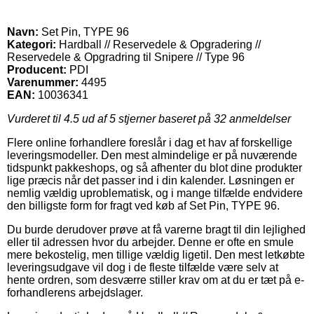
Navn:
Set Pin, TYPE 96
Kategori:
Hardball // Reservedele & Opgradering //
Reservedele & Opgradring til Snipere // Type 96
Producent:
PDI
Varenummer:
4495
EAN:
10036341
Vurderet til
4.5
ud af 5 stjerner baseret på
32
anmeldelser
Flere online forhandlere foreslår i dag et hav af forskellige
leveringsmodeller. Den mest almindelige er på nuværende
tidspunkt pakkeshops, og så afhenter du blot dine produkter
lige præcis når det passer ind i din kalender. Løsningen er
nemlig vældig uproblematisk, og i mange tilfælde endvidere
den billigste form for fragt ved køb af Set Pin, TYPE 96.
Du burde derudover prøve at få varerne bragt til din lejlighed
eller til adressen hvor du arbejder. Denne er ofte en smule
mere bekostelig, men tillige vældig ligetil. Den mest letkøbte
leveringsudgave vil dog i de fleste tilfælde være selv at
hente ordren, som desværre stiller krav om at du er tæt på e-
forhandlerens arbejdslager.