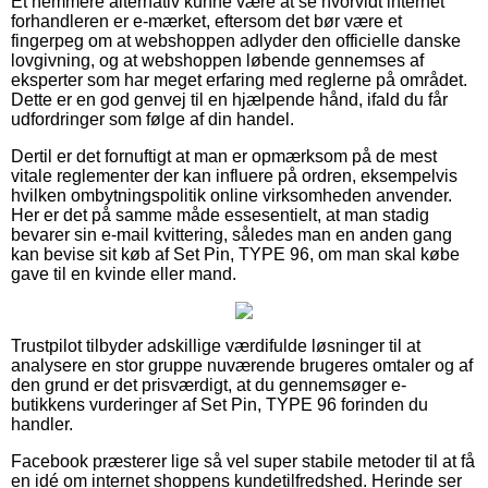
Et nemmere alternativ kunne være at se hvorvidt internet
forhandleren er e-mærket, eftersom det bør være et
fingerpeg om at webshoppen adlyder den officielle danske
lovgivning, og at webshoppen løbende gennemses af
eksperter som har meget erfaring med reglerne på området.
Dette er en god genvej til en hjælpende hånd, ifald du får
udfordringer som følge af din handel.
Dertil er det fornuftigt at man er opmærksom på de mest
vitale reglementer der kan influere på ordren, eksempelvis
hvilken ombytningspolitik online virksomheden anvender.
Her er det på samme måde essesentielt, at man stadig
bevarer sin e-mail kvittering, således man en anden gang
kan bevise sit køb af Set Pin, TYPE 96, om man skal købe
gave til en kvinde eller mand.
Trustpilot tilbyder adskillige værdifulde løsninger til at
analysere en stor gruppe nuværende brugeres omtaler og af
den grund er det prisværdigt, at du gennemsøger e-
butikkens vurderinger af Set Pin, TYPE 96 forinden du
handler.
Facebook præsterer lige så vel super stabile metoder til at få
en idé om internet shoppens kundetilfredshed. Herinde ser