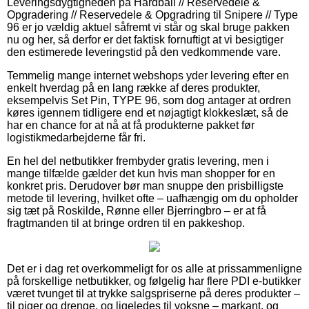
Leveringsdygtigheden på Hardball // Reservedele &
Opgradering // Reservedele & Opgradring til Snipere // Type
96 er jo vældig aktuel såfremt vi står og skal bruge pakken
nu og her, så derfor er det faktisk fornuftigt at vi besigtiger
den estimerede leveringstid på den vedkommende vare.
Temmelig mange internet webshops yder levering efter en
enkelt hverdag på en lang række af deres produkter,
eksempelvis Set Pin, TYPE 96, som dog antager at ordren
køres igennem tidligere end et nøjagtigt klokkeslæt, så de
har en chance for at nå at få produkterne pakket før
logistikmedarbejderne får fri.
En hel del netbutikker frembyder gratis levering, men i
mange tilfælde gælder det kun hvis man shopper for en
konkret pris. Derudover bør man snuppe den prisbilligste
metode til levering, hvilket ofte – uafhængig om du opholder
sig tæt på Roskilde, Rønne eller Bjerringbro – er at få
fragtmanden til at bringe ordren til en pakkeshop.
Det er i dag ret overkommeligt for os alle at prissammenligne
på forskellige netbutikker, og følgelig har flere PDI e-butikker
været tvunget til at trykke salgspriserne på deres produkter –
til piger og drenge, og ligeledes til voksne – markant, og