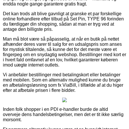
endda nogle gange garantere gratis fragt.
Det kan trods alt blive gavnligt at granske et par forskellige
online forhandlere efter tilbud på Set Pin, TYPE 96 forinden
du færdiggør din shopping, sådan at man er tryg ved at
antage den billigste pris.
Man må blot være så påpasselig, at når en butik på nettet
afhænder deres varer til salg for en udsalgspris som anses
for mystisk tiltalende, så kunne det for det meste være et
fingerpeg om en snydagtig webshop. Bestillinger med kort er
i hvert fald omfavnet af en lov, hvilket garanterer køberen
imod uægte internet outlets.
Vi anbefaler bestillinger med betalingskort eller betalinger
med mobilen. Som en alternativ mulighed kunne du bruge
en afbetalingsløsning som fx ViaBill, i tilfælde af at du higer
efter at afbetale prisen i flere bidder.
Inden folk shopper i en PDI e-handler burde de altid
overveje dens handelsbetingelser, men det er tit ikke særlig
morsomt.