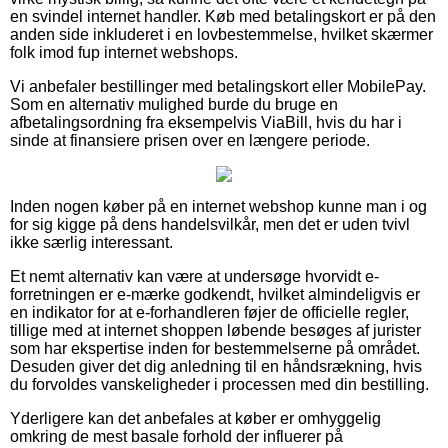
en svindel internet handler. Køb med betalingskort er på den
anden side inkluderet i en lovbestemmelse, hvilket skærmer
folk imod fup internet webshops.
Vi anbefaler bestillinger med betalingskort eller MobilePay.
Som en alternativ mulighed burde du bruge en
afbetalingsordning fra eksempelvis ViaBill, hvis du har i
sinde at finansiere prisen over en længere periode.
Inden nogen køber på en internet webshop kunne man i og
for sig kigge på dens handelsvilkår, men det er uden tvivl
ikke særlig interessant.
Et nemt alternativ kan være at undersøge hvorvidt e-
forretningen er e-mærke godkendt, hvilket almindeligvis er
en indikator for at e-forhandleren føjer de officielle regler,
tillige med at internet shoppen løbende besøges af jurister
som har ekspertise inden for bestemmelserne på området.
Desuden giver det dig anledning til en håndsrækning, hvis
du forvoldes vanskeligheder i processen med din bestilling.
Yderligere kan det anbefales at køber er omhyggelig
omkring de mest basale forhold der influerer på