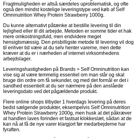
Fragtmuligheden er altså særdeles uproblematisk, og ofte
også den mindst kostelige leveringstype ved køb af Self
Omninutrition Whey Protein Strawberry 1000g.
Du kunne alternativt påtænke at bestille levering til din
lejlighed eller til dit arbejde. Metoden er somme tider et hak
mere omkostningsfuld, men endvidere meget
hensigtsmæssig. Den prisbilligste metode til levering vil dog
til enhver tid være at du selv henter varerne, men dette
kræver at du er i nærheden af internet virksomhedens
arbejdslager.
Leveringshastigheden på Brands > Self Omninutrition kan
vise sig at være temmelig essentiel om man står og skal
bruge din ordre om få sekunder, og med det formål er det i
sandhed essentielt at du ser nærmere på den anslåede
leveringsdato ved det pågældende produkt.
Flere online shops tilbyder 1 hverdags levering på deres
bedst sælgende produkter, eksempelvis Self Omninutrition
Whey Protein Strawberry 1000g, men husk at det påkræver
at handlen laves forinden et fastsat klokkeslæt, sådan at de
kan nå at få de nye varer klargjort før medarbejderne har
fyraften.