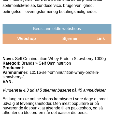
sortimentstørrelse, kundeservice, brugervenlighed,
betingelser, leveringsformer og betalingsmuligheder.
Bedst anmeldte webshops
Webshop
Stjerner
Link
Navn:
Self Omninutrition Whey Protein Strawberry 1000g
Kategori:
Brands > Self Omninutrition
Producent:
Varenummer:
10516-self-omninutrition-whey-protein-
strawberry-1
EAN:
Vurderet til
4.3
ud af 5 stjerner baseret på
45
anmeldelser
En lang række online shops frembyder i vore dage et bredt
udvalg af leveringsmetoder. Den mest populære er på
nuværende tidspunkt at afsende til en pakkeshop, og så
afhenter du blot ordren når det passer dig bedst.