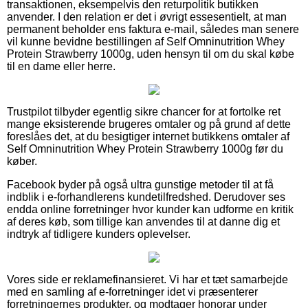
transaktionen, eksempelvis den returpolitik butikken
anvender. I den relation er det i øvrigt essesentielt, at man
permanent beholder ens faktura e-mail, således man senere
vil kunne bevidne bestillingen af Self Omninutrition Whey
Protein Strawberry 1000g, uden hensyn til om du skal købe
til en dame eller herre.
Trustpilot tilbyder egentlig sikre chancer for at fortolke ret
mange eksisterende brugeres omtaler og på grund af dette
foreslåes det, at du besigtiger internet butikkens omtaler af
Self Omninutrition Whey Protein Strawberry 1000g før du
køber.
Facebook byder på også ultra gunstige metoder til at få
indblik i e-forhandlerens kundetilfredshed. Derudover ses
endda online forretninger hvor kunder kan udforme en kritik
af deres køb, som tillige kan anvendes til at danne dig et
indtryk af tidligere kunders oplevelser.
Vores side er reklamefinansieret. Vi har et tæt samarbejde
med en samling af e-forretninger idet vi præsenterer
forretningernes produkter, og modtager honorar under