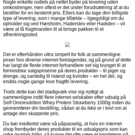
Nogle enkelte outlets på nettet byder på levering uden
omkostninger, men oftest er det under forudsætning af at du
bestiller for en bestemt pris. Ellers kan du tage den billigste
type af levering, som i mange tilfælde – ligegyldigt om du
opholder sig ved Hørsholm, Haderslev eller Hadsten – vil
være at få fragtmanden til at bringe pakken til et
afhentningssted.
Det er efterhånden ultra simpelt for folk at sammenligne
priser hos diverse internet foretagender, og på grund af dette
har langt de fleste internet forhandlere set sig tvunget til at
formindske salgspriserne på deres produkter – til piger og
drenge, og samtidig til mænd og kvinder – en hel del, og
endda nogle gange love fragtfri levering.
Trods dette kan det stadigvæk vise sig nyttigt at
sammenligne indtil flere internet selskaber efter udsalg på
Self Omninutrition Whey Protein Strawberry 1000g inden du
gennemfører din bestilling, sådan at du ikke er i tvivl om at
antage den skarpeste pris.
Du bør imidlertid være så påpasselig, at hvis en internet
shop frembyder deres produkter til en udsalgspris som kan
virke mystisk billig, så kunne det ofte være et kendetegn på