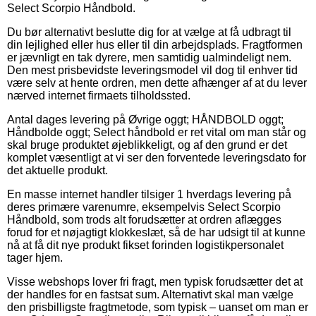
Select Scorpio Håndbold.
Du bør alternativt beslutte dig for at vælge at få udbragt til
din lejlighed eller hus eller til din arbejdsplads. Fragtformen
er jævnligt en tak dyrere, men samtidig ualmindeligt nem.
Den mest prisbevidste leveringsmodel vil dog til enhver tid
være selv at hente ordren, men dette afhænger af at du lever
nærved internet firmaets tilholdssted.
Antal dages levering på Øvrige oggt; HÅNDBOLD oggt;
Håndbolde oggt; Select håndbold er ret vital om man står og
skal bruge produktet øjeblikkeligt, og af den grund er det
komplet væsentligt at vi ser den forventede leveringsdato for
det aktuelle produkt.
En masse internet handler tilsiger 1 hverdags levering på
deres primære varenumre, eksempelvis Select Scorpio
Håndbold, som trods alt forudsætter at ordren aflægges
forud for et nøjagtigt klokkeslæt, så de har udsigt til at kunne
nå at få dit nye produkt fikset forinden logistikpersonalet
tager hjem.
Visse webshops lover fri fragt, men typisk forudsætter det at
der handles for en fastsat sum. Alternativt skal man vælge
den prisbilligste fragtmetode, som typisk – uanset om man er