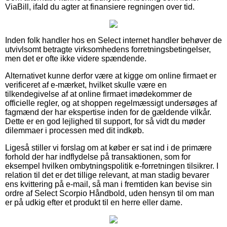
ViaBill, ifald du agter at finansiere regningen over tid.
Inden folk handler hos en Select internet handler behøver de
utvivlsomt betragte virksomhedens forretningsbetingelser,
men det er ofte ikke videre spændende.
Alternativet kunne derfor være at kigge om online firmaet er
verificeret af e-mærket, hvilket skulle være en
tilkendegivelse af at online firmaet imødekommer de
officielle regler, og at shoppen regelmæssigt undersøges af
fagmænd der har ekspertise inden for de gældende vilkår.
Dette er en god lejlighed til support, for så vidt du møder
dilemmaer i processen med dit indkøb.
Ligeså stiller vi forslag om at køber er sat ind i de primære
forhold der har indflydelse på transaktionen, som for
eksempel hvilken ombytningspolitik e-forretningen tilsikrer. I
relation til det er det tillige relevant, at man stadig bevarer
ens kvittering på e-mail, så man i fremtiden kan bevise sin
ordre af Select Scorpio Håndbold, uden hensyn til om man
er på udkig efter et produkt til en herre eller dame.