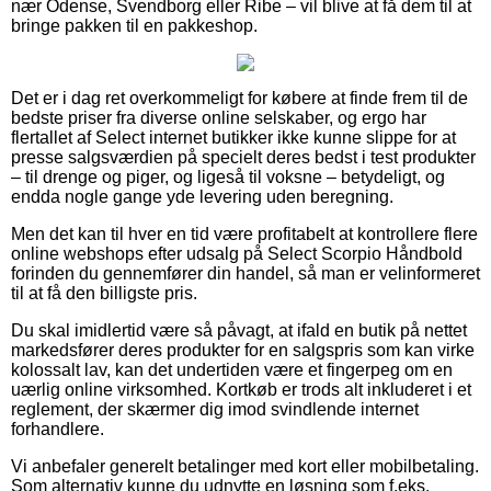
nær Odense, Svendborg eller Ribe – vil blive at få dem til at
bringe pakken til en pakkeshop.
Det er i dag ret overkommeligt for købere at finde frem til de
bedste priser fra diverse online selskaber, og ergo har
flertallet af Select internet butikker ikke kunne slippe for at
presse salgsværdien på specielt deres bedst i test produkter
– til drenge og piger, og ligeså til voksne – betydeligt, og
endda nogle gange yde levering uden beregning.
Men det kan til hver en tid være profitabelt at kontrollere flere
online webshops efter udsalg på Select Scorpio Håndbold
forinden du gennemfører din handel, så man er velinformeret
til at få den billigste pris.
Du skal imidlertid være så påvagt, at ifald en butik på nettet
markedsfører deres produkter for en salgspris som kan virke
kolossalt lav, kan det undertiden være et fingerpeg om en
uærlig online virksomhed. Kortkøb er trods alt inkluderet i et
reglement, der skærmer dig imod svindlende internet
forhandlere.
Vi anbefaler generelt betalinger med kort eller mobilbetaling.
Som alternativ kunne du udnytte en løsning som f.eks.