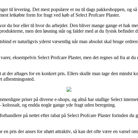
sninger til levering. Det mest populære er nu til dags pakkeshoppen, og så 
st letkøbte form for fragt ved køb af Select Profcare Plaster.
hvor du bor eller til hvor du arbejder. Den bliver mange gange et hak 
 produkterne, men den løsning står og falder med at du fysisk befinder di
ind er naturligvis yderst væsentlig når man absolut skal bruge ordre
r, eksempelvis Select Profcare Plaster, men det regnes ud fra at du når a
at der aftages for en konkret pris. Ellers skulle man tage den mindst kos
et afhentningssted.
menligne priser på diverse e-shops, og altså har utallige Select internet 
 – kolossalt, og endda nogle gange yde fragt uden beregning.
forhandlere på nettet efter rabat på Select Profcare Plaster forinden du 
en pris der anses for uhørt attraktiv, så kan det ofte være en varsel om 