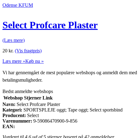
Odense KFUM
Select Profcare Plaster
(Læs mere)
20
kr.
(Vis fragtpris)
Læs mere »
Køb nu »
Vi har gennemgået de mest populære webshops og anmeldt dem med stjern
betalingsmuligheder.
Bedst anmeldte webshops
Webshop
Stjerner
Link
Navn:
Select Profcare Plaster
Kategori:
SPORTSPLEJE oggt; Tape oggt; Select sportsbind
Producent:
Select
Varenummer:
9-59086470900-9-856
EAN:
Vurderet til
4.6
ud af 5 stjerner baseret på
42
anmeldelser