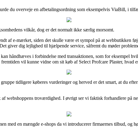
 burde du overveje en afbetalingsordning som eksempelvis ViaBill, i tilfæ
rksomhedens vilkår, dog er det normalt ikke særlig morsomt.
t af e-mærket, siden det skulle være et sympol på at webbutikken føjer 
Det giver dig lejlighed til hjælpende service, såfremt du møder problem
der kan håndhæves i forbindelse med transaktionen, som for eksempel hv
i fremtiden vil kunne vidne om sit køb af Select Profcare Plaster, hvad 
tor gruppe tidligere køberes vurderinger og herved er det smart, at du eft
yk af webshoppens troværdighed. I øvrigt ser vi faktisk forhandlere på 
men med en mængde e-shops da vi introducerer firmaernes tilbud, og høst