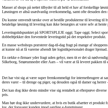
Masser af shops på nettet tilbyder til alt held et hav af forskellige lø
Løsningen er altså usædvanlig overkommelig, samt ofte desuden den me
Du kunne omvendt tænke over at bestille produkterne til levering til 
betalelige løsning til levering kan ikke benægtes at være selv at hente
Leveringstidspunktet på SPORTSPLEJE oggt; Tape oggt; Select sportsb
dobbelttjekker den forventede leveringstid på det respektive produkt.
En masse webshops præsterer dag-til-dag fragt på mange af shoppens vare
at kunne nå at få varerne afsendt før logistikpersonalet drager hjemad.
En række e-firmaer yder fragt uden gebyr, men tit er det så nødvendigt 
Silkeborg, Smørumnedre eller Aars – vil være at få leveret pakken til 
Det har vist sig at være super fremkommeligt for internetbrugere at sam
deres varer – til drenge og piger, og desuden også til damer og herrer
Det kan dog ikke desto mindre vise sig rentabelt at efterprøve diverse 
pris.
Man bør dog ikke undervurdere, at hvis en butik afsætter et produkt for 
lov, der forsvarer kunden imod uærlige e-forretninger.