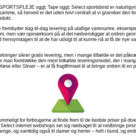
SPORTSPLEJE oggt; Tape oggt; Select sportsbind er naturligvis s
samme, så herved er det uden tvivl centralt at vi gransker den f
dukt.
e frembyder dag-til-dag levering på utallige varenumre, eksempe
 cm, men vær opmærksom på at det nødvendiggør at ordren genn
 hensynstagen til at de har udsigt til at kunne nå at få de nye var
etninger sikrer gratis levering, men i mange tilfælde er det påkr
de man foretrække den mest letkøbte leveringsmodel, der i mang
løse eller Struer – er at få fragtfirmaet til at bringe ordren til e
ommeligt for forbrugerne at finde frem til de bedste priser på di
f Select internet webshops set sig nødsaget til at nedbringe pri
drenge, og samtidig også til damer og herrer – helt i bund, og e