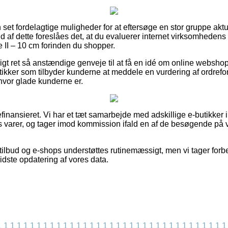
n set fordelagtige muligheder for at eftersøge en stor gruppe akt
 af dette foreslåes det, at du evaluerer internet virksomhedens 
 II – 10 cm forinden du shopper.
rigt ret så anstændige genveje til at få en idé om online websho
utikker som tilbyder kunderne at meddele en vurdering af ordrefo
e hvor glade kunderne er.
inansieret. Vi har et tæt samarbejde med adskillige e-butikker i 
 varer, og tager imod kommission ifald en af de besøgende på vo
ilbud og e-shops understøttes rutinemæssigt, men vi tager forbe
sidste opdatering af vores data.
1
1
1
1
1
1
1
1
1
1
1
1
1
1
1
1
1
1
1
1
1
1
1
1
1
1
1
1
1
1
1
1
1
1
1