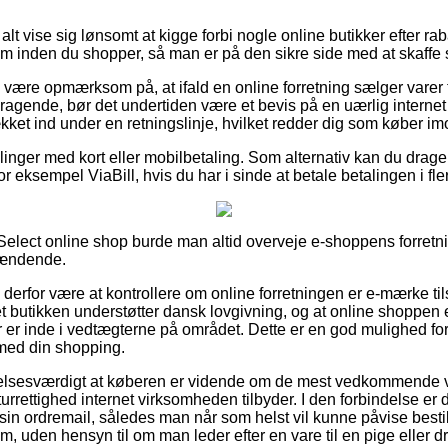
alt vise sig lønsomt at kigge forbi nogle online butikker efter ra
m inden du shopper, så man er på den sikre side med at skaffe si
være opmærksom på, at ifald en online forretning sælger varer t
mragende, bør det undertiden være et bevis på en uærlig interne
ket ind under en retningslinje, hvilket redder dig som køber imo
illinger med kort eller mobilbetaling. Som alternativ kan du drage
r eksempel ViaBill, hvis du har i sinde at betale betalingen i fle
Select online shop burde man altid overveje e-shoppens forretni
pændende.
 derfor være at kontrollere om online forretningen er e-mærke ti
net butikken understøtter dansk lovgivning, og at online shoppen
er er inde i vedtægterne på området. Dette er en god mulighed for
 med din shopping.
elsesværdigt at køberen er vidende om de mest vedkommende v
turrettighed internet virksomheden tilbyder. I den forbindelse er de
sin ordremail, således man når som helst vil kunne påvise bestil
m, uden hensyn til om man leder efter en vare til en pige eller d