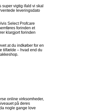
uper vigtig ifald vi skal
orventede leveringsdato
lvis Select Profcare
emføres forinden et
er klargjort forinden
ævet at du indkøber for en
e tilfælde – hvad end du
n pakkeshop.
verse online virksomheder,
sniveauet på deres
ndda nogle gange love