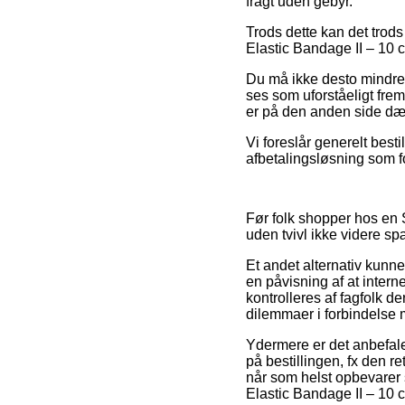
fragt uden gebyr.
Trods dette kan det trods 
Elastic Bandage II – 10 c
Du må ikke desto mindre 
ses som uforståeligt fre
er på den anden side dæk
Vi foreslår generelt best
afbetalingsløsning som fo
Før folk shopper hos en 
uden tvivl ikke videre s
Et andet alternativ kunne
en påvisning af at inter
kontrolleres af fagfolk d
dilemmaer i forbindelse
Ydermere er det anbefal
på bestillingen, fx den re
når som helst opbevarer 
Elastic Bandage II – 10 c