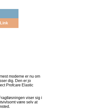
Link
en mest moderne er nu om
sser dig. Den er jo
ect Profcare Elastic
Fragtløsningen viser sig i
utvivlsomt være selv at
msted.