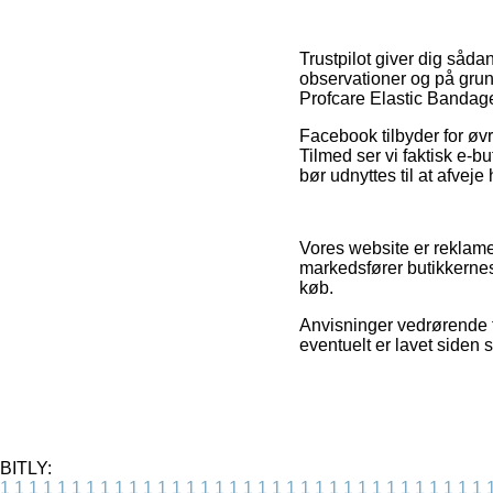
Trustpilot giver dig såda
observationer og på grund
Profcare Elastic Bandage
Facebook tilbyder for øv
Tilmed ser vi faktisk e-b
bør udnyttes til at afvej
Vores website er reklamef
markedsfører butikkernes
køb.
Anvisninger vedrørende t
eventuelt er lavet siden 
BITLY:
1
1
1
1
1
1
1
1
1
1
1
1
1
1
1
1
1
1
1
1
1
1
1
1
1
1
1
1
1
1
1
1
1
1