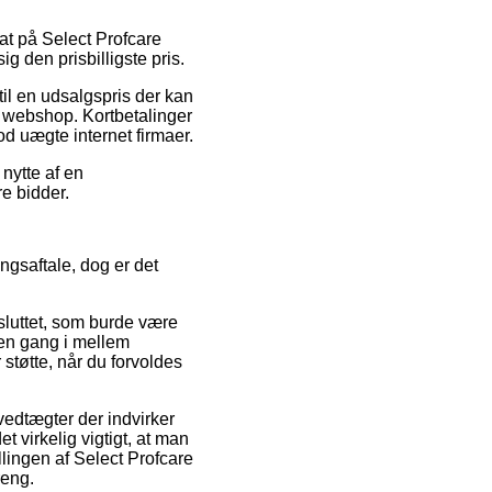
bat på Select Profcare
g den prisbilligste pris.
il en udsalgspris der kan
t webshop. Kortbetalinger
d uægte internet firmaer.
 nytte af en
re bidder.
ngsaftale, dog er det
lsluttet, som burde være
 en gang i mellem
 støtte, når du forvoldes
edtægter der indvirker
t virkelig vigtigt, at man
lingen af Select Profcare
reng.