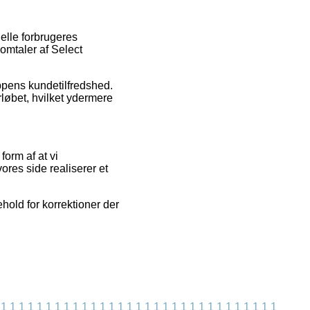
uelle forbrugeres
omtaler af Select
ppens kundetilfredshed.
rløbet, hvilket ydermere
form af at vi
res side realiserer et
hold for korrektioner der
1
1
1
1
1
1
1
1
1
1
1
1
1
1
1
1
1
1
1
1
1
1
1
1
1
1
1
1
1
1
1