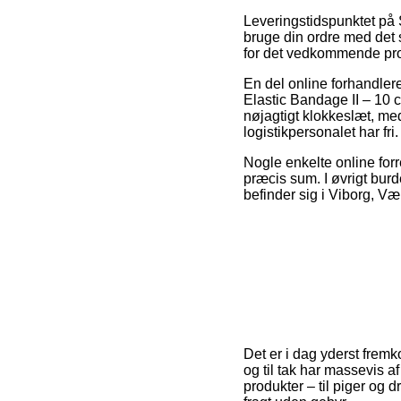
Leveringstidspunktet på 
bruge din ordre med det 
for det vedkommende pro
En del online forhandler
Elastic Bandage II – 10
nøjagtigt klokkeslæt, med
logistikpersonalet har fri.
Nogle enkelte online forr
præcis sum. I øvrigt bur
befinder sig i Viborg, Vær
Det er i dag yderst fremk
og til tak har massevis a
produkter – til piger og 