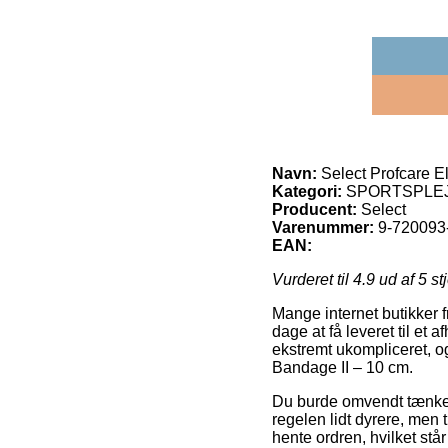
Navn:
Select Profcare E
Kategori:
SPORTSPLEJE o
Producent:
Select
Varenummer:
9-720093
EAN:
Vurderet til
4.9
ud af 5 st
Mange internet butikker 
dage at få leveret til et
ekstremt ukompliceret, og
Bandage II – 10 cm.
Du burde omvendt tænke ov
regelen lidt dyrere, men t
hente ordren, hvilket stå