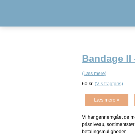
Bandage II
(Læs mere)
60
kr.
(Vis fragtpris)
Læs mere »
Vi har gennemgået de mes
prisniveau, sortimentstø
betalingsmuligheder.