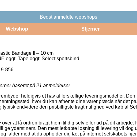
Bedst anmeldte webshops
Webshop
Stjerner
lastic Bandage II – 10 cm
ggt; Tape oggt; Select sportsbind
-9-856
jerner baseret på
21
anmeldelser
frembyder heldigvis et hav af forskellige leveringsmodeller. D
 afhentningssted, hvor du kan afhente dine varer præcis når det pa
 typisk endvidere den prisbilligste fragtmulighed ved køb af Sel
er at få ordren bragt hjem til dig selv eller ud på dit arbejde. 
illige yderst nem. Den mest letkøbte løsning til levering vil dog 
r og falder med at du opholder dig tæt på internet selskabets hje