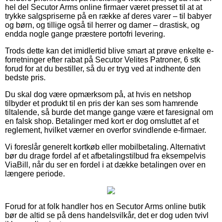
hel del Secutor Arms online firmaer været presset til at at
trykke salgspriserne på en række af deres varer – til babyer
og børn, og tillige også til herrer og damer – drastisk, og
endda nogle gange præstere portofri levering.
Trods dette kan det imidlertid blive smart at prøve enkelte e-
forretninger efter rabat på Secutor Velites Patroner, 6 stk
forud for at du bestiller, så du er tryg ved at indhente den
bedste pris.
Du skal dog være opmærksom på, at hvis en netshop
tilbyder et produkt til en pris der kan ses som hamrende
tiltalende, så burde det mange gange være et faresignal om
en falsk shop. Betalinger med kort er dog omsluttet af et
reglement, hvilket værner en overfor svindlende e-firmaer.
Vi foreslår generelt kortkøb eller mobilbetaling. Alternativt
bør du drage fordel af et afbetalingstilbud fra eksempelvis
ViaBill, når du ser en fordel i at dække betalingen over en
længere periode.
Forud for at folk handler hos en Secutor Arms online butik
bør de altid se på dens handelsvilkår, det er dog uden tvivl