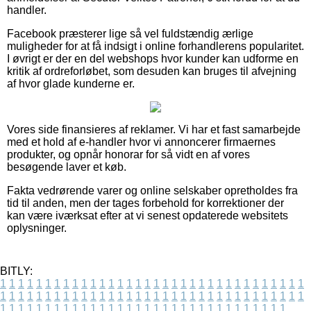
handler.
Facebook præsterer lige så vel fuldstændig ærlige
muligheder for at få indsigt i online forhandlerens popularitet.
I øvrigt er der en del webshops hvor kunder kan udforme en
kritik af ordreforløbet, som desuden kan bruges til afvejning
af hvor glade kunderne er.
Vores side finansieres af reklamer. Vi har et fast samarbejde
med et hold af e-handler hvor vi annoncerer firmaernes
produkter, og opnår honorar for så vidt en af vores
besøgende laver et køb.
Fakta vedrørende varer og online selskaber opretholdes fra
tid til anden, men der tages forbehold for korrektioner der
kan være iværksat efter at vi senest opdaterede websitets
oplysninger.
BITLY:
1
1
1
1
1
1
1
1
1
1
1
1
1
1
1
1
1
1
1
1
1
1
1
1
1
1
1
1
1
1
1
1
1
1
1
1
1
1
1
1
1
1
1
1
1
1
1
1
1
1
1
1
1
1
1
1
1
1
1
1
1
1
1
1
1
1
1
1
1
1
1
1
1
1
1
1
1
1
1
1
1
1
1
1
1
1
1
1
1
1
1
1
1
1
1
1
1
1
1
1