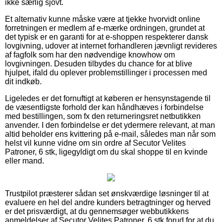
ikke særlig sjovt.
Et alternativ kunne måske være at tjekke hvorvidt online
forretningen er medlem af e-mærke ordningen, grundet at
det typisk er en garanti for at e-shoppen respekterer dansk
lovgivning, udover at internet forhandleren jævnligt revideres
af fagfolk som har den nødvendige knowhow om
lovgivningen. Desuden tilbydes du chance for at blive
hjulpet, ifald du oplever problemstillinger i processen med
dit indkøb.
Ligeledes er det fornuftigt at køberen er hensynstagende til
de væsentligste forhold der kan håndhæves i forbindelse
med bestillingen, som fx den returneringsret netbutikken
anvender. I den forbindelse er det ydermere relevant, at man
altid beholder ens kvittering på e-mail, således man når som
helst vil kunne vidne om sin ordre af Secutor Velites
Patroner, 6 stk, ligegyldigt om du skal shoppe til en kvinde
eller mand.
Trustpilot præsterer sådan set ønskværdige løsninger til at
evaluere en hel del andre kunders betragtninger og herved
er det prisværdigt, at du gennemsøger webbutikkens
anmeldelser af Secutor Velites Patroner, 6 stk forud for at du