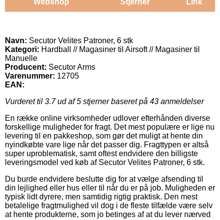
Webshop
Stjerner
Link
Navn:
Secutor Velites Patroner, 6 stk
Kategori:
Hardball // Magasiner til Airsoft // Magasiner til
Manuelle
Producent:
Secutor Arms
Varenummer:
12705
EAN:
Vurderet til
3.7
ud af 5 stjerner baseret på
43
anmeldelser
En række online virksomheder udlover efterhånden diverse
forskellige muligheder for fragt. Det mest populære er lige nu
levering til en pakkeshop, som gør det muligt at hente din
nyindkøbte vare lige når det passer dig. Fragttypen er altså
super uproblematisk, samt oftest endvidere den billigste
leveringsmodel ved køb af Secutor Velites Patroner, 6 stk.
Du burde endvidere beslutte dig for at vælge afsending til
din lejlighed eller hus eller til når du er på job. Muligheden er
typisk lidt dyrere, men samtidig rigtig praktisk. Den mest
betalelige fragtmulighed vil dog i de fleste tilfælde være selv
at hente produkterne, som jo betinges af at du lever nærved