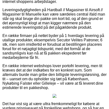
internet shoppens arbejdslager.
Leveringsdygtigheden på Hardball // Magasiner til Airsoft //
Magasiner til Manuelle kan være særdeles central ifald man
står og skal bruge din pakke om kort tid, og af den grund er
det øjensynligt klogt at man kigger nærmere på den
estimerede leveringstid på det pågældende produkt.
En række firmaer på nettet byder på 1 hverdags levering på
utallige produkter, eksempelvis Secutor Velites Patroner, 6
stk, men som imidlertid er forudsat at bestillingen placeres
forud for et nøjagtigt tidspunkt, med det formål at de
sandsynligvis kan nå at få pakken ekspederet før
medarbejderne får fri.
En række internet webshops lover portofri levering, men tit
kræves det at der indkøbes for en konkret sum. Som
alternativ burde man gribe den billigste leveringsløsning, der
tit – uanset om du opholder sig tæt på København,
Nykøbing Falster eller Gilleleje – vil være at få leveret dine
produkter til en pakkeshop.
Det har vist sig at være ultra fremkommeligt for købere at
vurdere prisniveauet på forskellige webshops, og så har en