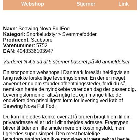
Webshop
Stjerner
Link
Navn:
Seawing Nova FullFod
Kategori:
Snorkeludstyr > Svømmefødder
Producent:
Scubapro
Varenummer:
5752
EAN:
4048336103947
Vurderet til
4.3
ud af 5 stjerner baseret på
40
anmeldelser
En stor portion webshops i Danmark foreslår heldigvis en
lang række forskellige leveringsformer. En der er meget
anvendt er nu om stunder afhentningssteder, fordi du så
nemt kan hente de nyindkøbte varer den dag der passer dig.
Leveringsformen er altså rigtig let, og i mange tilfælde
endvidere den prisbilligste form for levering ved køb af
Seawing Nova FullFod.
Du kan ligeledes tænke over at få ordren bragt hjem til din
privatadresse eller ud til dit arbejdes adresse. Fragttypen
bliver til tider en lille smule mere omkostningsfuld, men
ligeledes super simpel. Den mest betalelige
leveringsløsning kan ikke modsiges at være selv at hente