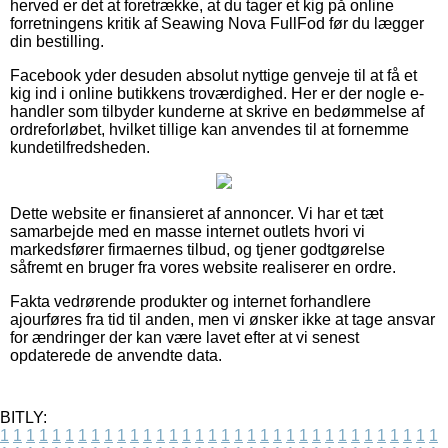
herved er det at foretrække, at du tager et kig på online
forretningens kritik af Seawing Nova FullFod før du lægger
din bestilling.
Facebook yder desuden absolut nyttige genveje til at få et
kig ind i online butikkens troværdighed. Her er der nogle e-
handler som tilbyder kunderne at skrive en bedømmelse af
ordreforløbet, hvilket tillige kan anvendes til at fornemme
kundetilfredsheden.
Dette website er finansieret af annoncer. Vi har et tæt
samarbejde med en masse internet outlets hvori vi
markedsfører firmaernes tilbud, og tjener godtgørelse
såfremt en bruger fra vores website realiserer en ordre.
Fakta vedrørende produkter og internet forhandlere
ajourføres fra tid til anden, men vi ønsker ikke at tage ansvar
for ændringer der kan være lavet efter at vi senest
opdaterede de anvendte data.
BITLY:
1
1
1
1
1
1
1
1
1
1
1
1
1
1
1
1
1
1
1
1
1
1
1
1
1
1
1
1
1
1
1
1
1
1