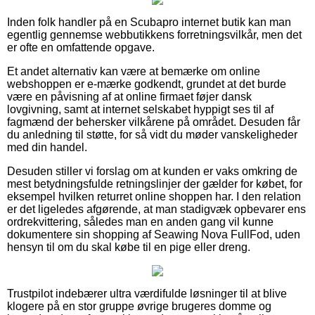
Inden folk handler på en Scubapro internet butik kan man
egentlig gennemse webbutikkens forretningsvilkår, men det
er ofte en omfattende opgave.
Et andet alternativ kan være at bemærke om online
webshoppen er e-mærke godkendt, grundet at det burde
være en påvisning af at online firmaet føjer dansk
lovgivning, samt at internet selskabet hyppigt ses til af
fagmænd der behersker vilkårene på området. Desuden får
du anledning til støtte, for så vidt du møder vanskeligheder
med din handel.
Desuden stiller vi forslag om at kunden er vaks omkring de
mest betydningsfulde retningslinjer der gælder for købet, for
eksempel hvilken returret online shoppen har. I den relation
er det ligeledes afgørende, at man stadigvæk opbevarer ens
ordrekvittering, således man en anden gang vil kunne
dokumentere sin shopping af Seawing Nova FullFod, uden
hensyn til om du skal købe til en pige eller dreng.
Trustpilot indebærer ultra værdifulde løsninger til at blive
klogere på en stor gruppe øvrige brugeres domme og