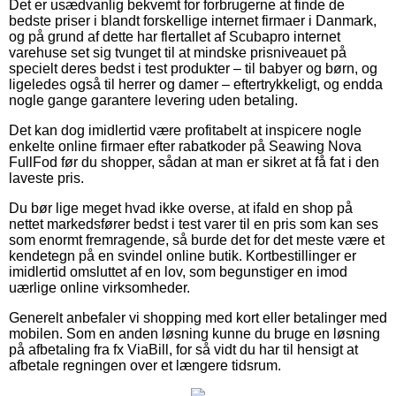
Det er usædvanlig bekvemt for forbrugerne at finde de
bedste priser i blandt forskellige internet firmaer i Danmark,
og på grund af dette har flertallet af Scubapro internet
varehuse set sig tvunget til at mindske prisniveauet på
specielt deres bedst i test produkter – til babyer og børn, og
ligeledes også til herrer og damer – eftertrykkeligt, og endda
nogle gange garantere levering uden betaling.
Det kan dog imidlertid være profitabelt at inspicere nogle
enkelte online firmaer efter rabatkoder på Seawing Nova
FullFod før du shopper, sådan at man er sikret at få fat i den
laveste pris.
Du bør lige meget hvad ikke overse, at ifald en shop på
nettet markedsfører bedst i test varer til en pris som kan ses
som enormt fremragende, så burde det for det meste være et
kendetegn på en svindel online butik. Kortbestillinger er
imidlertid omsluttet af en lov, som begunstiger en imod
uærlige online virksomheder.
Generelt anbefaler vi shopping med kort eller betalinger med
mobilen. Som en anden løsning kunne du bruge en løsning
på afbetaling fra fx ViaBill, for så vidt du har til hensigt at
afbetale regningen over et længere tidsrum.