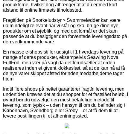
produkterne, hvilket dog afhænger af at du er med kort
afstand til online firmaets tilholdssted.
Fragttiden på Snorkeludstyr > Svømmefødder kan være
ualmindeligt relevant når vi står og skal bruge dine nye
produkter om et øjeblik, og med det formål er det skam
passende at du besigtiger den forventede leveringsdato på
den vedkommende vare.
En masse e-shops stiller udsigt til 1 hverdags levering på
mange af deres produkter, eksempelvis Seawing Nova
FullFod, men vær på vagt da det forudsætter at orden
realiseres inden et givent klokkeslæt, så at de kan nå at få
de nye varer skippet afsted forinden medarbejderne tager
hjem.
Indtil flere shops på nettet garanterer fragtfri levering, men
undertiden kræves det at du shopper for et fastslået beløb. I
øvrigt bør du udvælge den mest betalelige metode til
levering, som typisk – uden hensyn til om du befinder sig i
København, Svendborg eller Sæby – er at få dem til at
levere bestillingen til et afhentningssted.