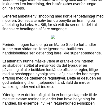
inkluderet i en forordning, der bistår køber overfor uægte
online shops.
Generelt anbefaler vi shopping med kort eller betalinger med
mobilen. Som et alternativ bør du benytte en løsning på
afbetaling fra f.eks. ViaBill, for så vidt du ser en fordel i at
finansiere betalingen af flere omgange.
Forinden nogen handler på en Marbo Sport e-forhandler
kunne man sådan set løbe igennem e-butikkens
handelsbetingelser, det er dog bare ikke super spændende.
Et alternativ kunne måske være at granske om internet
selskabet er støttet af e-mærket, da det typisk er en
påvisning af at e-butikken forstår de officielle regler, tillige
med at netshoppen hyppigt ses til af jurister der har meget
erfaring med de gældende regulativer. Dette er desuden en
god anledning til en hjælpende hånd, ifald du møder
vanskeligheder ved dit indkøb.
Yderligere er det fornuftigt at du er hensynstagende til de
mest relevante retningslinjer der kan have betydning for
handlen, for eksempel hvilken returrettighed e-shoppen