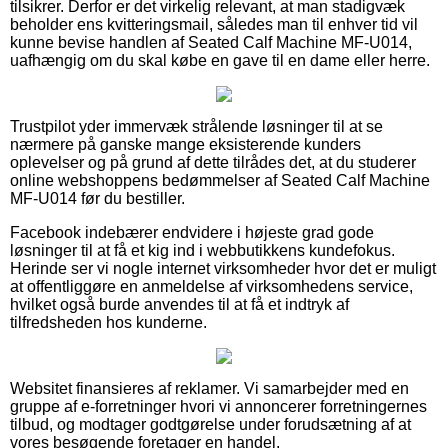
tilsikrer. Derfor er det virkelig relevant, at man stadigvæk
beholder ens kvitteringsmail, således man til enhver tid vil
kunne bevise handlen af Seated Calf Machine MF-U014,
uafhængig om du skal købe en gave til en dame eller herre.
Trustpilot yder immervæk strålende løsninger til at se
nærmere på ganske mange eksisterende kunders
oplevelser og på grund af dette tilrådes det, at du studerer
online webshoppens bedømmelser af Seated Calf Machine
MF-U014 før du bestiller.
Facebook indebærer endvidere i højeste grad gode
løsninger til at få et kig ind i webbutikkens kundefokus.
Herinde ser vi nogle internet virksomheder hvor det er muligt
at offentliggøre en anmeldelse af virksomhedens service,
hvilket også burde anvendes til at få et indtryk af
tilfredsheden hos kunderne.
Websitet finansieres af reklamer. Vi samarbejder med en
gruppe af e-forretninger hvori vi annoncerer forretningernes
tilbud, og modtager godtgørelse under forudsætning af at
vores besøgende foretager en handel.