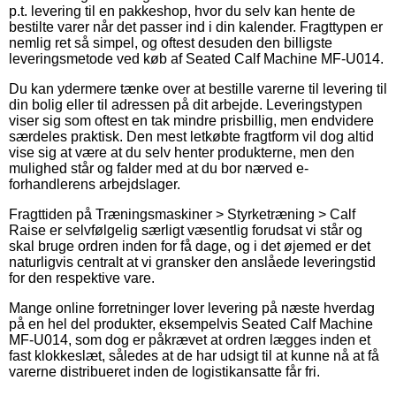
p.t. levering til en pakkeshop, hvor du selv kan hente de
bestilte varer når det passer ind i din kalender. Fragttypen er
nemlig ret så simpel, og oftest desuden den billigste
leveringsmetode ved køb af Seated Calf Machine MF-U014.
Du kan ydermere tænke over at bestille varerne til levering til
din bolig eller til adressen på dit arbejde. Leveringstypen
viser sig som oftest en tak mindre prisbillig, men endvidere
særdeles praktisk. Den mest letkøbte fragtform vil dog altid
vise sig at være at du selv henter produkterne, men den
mulighed står og falder med at du bor nærved e-
forhandlerens arbejdslager.
Fragttiden på Træningsmaskiner > Styrketræning > Calf
Raise er selvfølgelig særligt væsentlig forudsat vi står og
skal bruge ordren inden for få dage, og i det øjemed er det
naturligvis centralt at vi gransker den anslåede leveringstid
for den respektive vare.
Mange online forretninger lover levering på næste hverdag
på en hel del produkter, eksempelvis Seated Calf Machine
MF-U014, som dog er påkrævet at ordren lægges inden et
fast klokkeslæt, således at de har udsigt til at kunne nå at få
varerne distribueret inden de logistikansatte får fri.