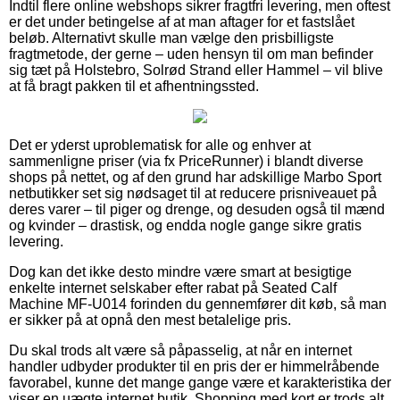
Indtil flere online webshops sikrer fragtfri levering, men oftest
er det under betingelse af at man aftager for et fastslået
beløb. Alternativt skulle man vælge den prisbilligste
fragtmetode, der gerne – uden hensyn til om man befinder
sig tæt på Holstebro, Solrød Strand eller Hammel – vil blive
at få bragt pakken til et afhentningssted.
Det er yderst uproblematisk for alle og enhver at
sammenligne priser (via fx PriceRunner) i blandt diverse
shops på nettet, og af den grund har adskillige Marbo Sport
netbutikker set sig nødsaget til at reducere prisniveauet på
deres varer – til piger og drenge, og desuden også til mænd
og kvinder – drastisk, og endda nogle gange sikre gratis
levering.
Dog kan det ikke desto mindre være smart at besigtige
enkelte internet selskaber efter rabat på Seated Calf
Machine MF-U014 forinden du gennemfører dit køb, så man
er sikker på at opnå den mest betalelige pris.
Du skal trods alt være så påpasselig, at når en internet
handler udbyder produkter til en pris der er himmelråbende
favorabel, kunne det mange gange være et karakteristika der
viser en uægte internet butik. Shopping med kort er trods alt