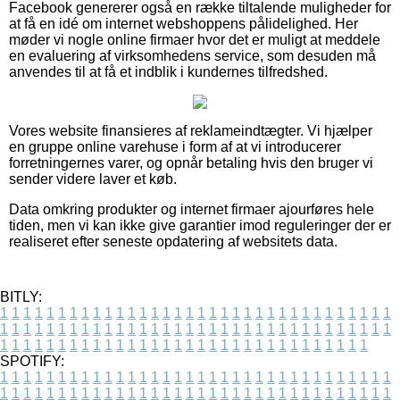
Facebook genererer også en række tiltalende muligheder for
at få en idé om internet webshoppens pålidelighed. Her
møder vi nogle online firmaer hvor det er muligt at meddele
en evaluering af virksomhedens service, som desuden må
anvendes til at få et indblik i kundernes tilfredshed.
Vores website finansieres af reklameindtægter. Vi hjælper
en gruppe online varehuse i form af at vi introducerer
forretningernes varer, og opnår betaling hvis den bruger vi
sender videre laver et køb.
Data omkring produkter og internet firmaer ajourføres hele
tiden, men vi kan ikke give garantier imod reguleringer der er
realiseret efter seneste opdatering af websitets data.
BITLY:
1
1
1
1
1
1
1
1
1
1
1
1
1
1
1
1
1
1
1
1
1
1
1
1
1
1
1
1
1
1
1
1
1
1
1
1
1
1
1
1
1
1
1
1
1
1
1
1
1
1
1
1
1
1
1
1
1
1
1
1
1
1
1
1
1
1
1
1
1
1
1
1
1
1
1
1
1
1
1
1
1
1
1
1
1
1
1
1
1
1
1
1
1
1
1
1
1
1
1
1
SPOTIFY:
1
1
1
1
1
1
1
1
1
1
1
1
1
1
1
1
1
1
1
1
1
1
1
1
1
1
1
1
1
1
1
1
1
1
1
1
1
1
1
1
1
1
1
1
1
1
1
1
1
1
1
1
1
1
1
1
1
1
1
1
1
1
1
1
1
1
1
1