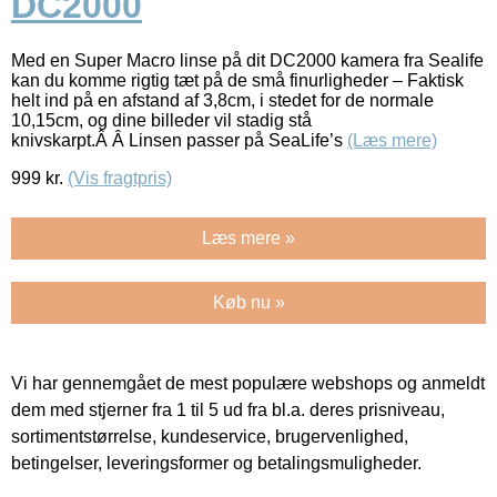
DC2000
Med en Super Macro linse på dit DC2000 kamera fra Sealife
kan du komme rigtig tæt på de små finurligheder – Faktisk
helt ind på en afstand af 3,8cm, i stedet for de normale
10,15cm, og dine billeder vil stadig stå
knivskarpt.Â Â Linsen passer på SeaLife’s
(Læs mere)
999
kr.
(Vis fragtpris)
Læs mere »
Køb nu »
Vi har gennemgået de mest populære webshops og anmeldt
dem med stjerner fra 1 til 5 ud fra bl.a. deres prisniveau,
sortimentstørrelse, kundeservice, brugervenlighed,
betingelser, leveringsformer og betalingsmuligheder.