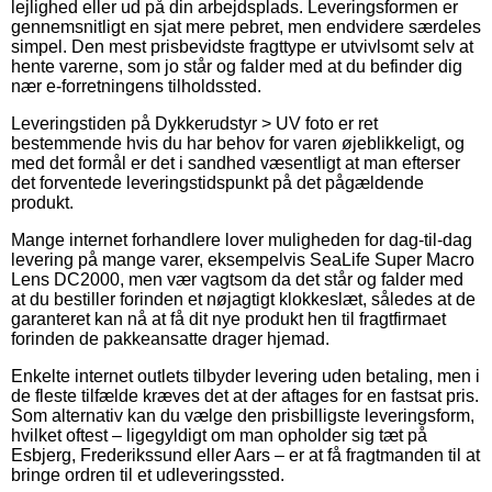
lejlighed eller ud på din arbejdsplads. Leveringsformen er
gennemsnitligt en sjat mere pebret, men endvidere særdeles
simpel. Den mest prisbevidste fragttype er utvivlsomt selv at
hente varerne, som jo står og falder med at du befinder dig
nær e-forretningens tilholdssted.
Leveringstiden på Dykkerudstyr > UV foto er ret
bestemmende hvis du har behov for varen øjeblikkeligt, og
med det formål er det i sandhed væsentligt at man efterser
det forventede leveringstidspunkt på det pågældende
produkt.
Mange internet forhandlere lover muligheden for dag-til-dag
levering på mange varer, eksempelvis SeaLife Super Macro
Lens DC2000, men vær vagtsom da det står og falder med
at du bestiller forinden et nøjagtigt klokkeslæt, således at de
garanteret kan nå at få dit nye produkt hen til fragtfirmaet
forinden de pakkeansatte drager hjemad.
Enkelte internet outlets tilbyder levering uden betaling, men i
de fleste tilfælde kræves det at der aftages for en fastsat pris.
Som alternativ kan du vælge den prisbilligste leveringsform,
hvilket oftest – ligegyldigt om man opholder sig tæt på
Esbjerg, Frederikssund eller Aars – er at få fragtmanden til at
bringe ordren til et udleveringssted.