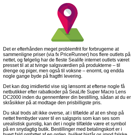
Det er efterhånden meget problemfrit for forbrugerne at
sammenligne priser (via fx PriceRunner) hos flere outlets på
nettet, og følgelig har de fleste Sealife internet outlets været
presset til at at tvinge salgsværdien på produkterne – til
drenge og piger, men også til voksne – enormt, og endda
nogle gange byde på fragtfri levering.
Det kan dog imidlertid vise sig lønsomt at efterse nogle få
netbutikker efter rabatkoder på SeaLife Super Macro Lens
DC2000 inden du gennemfører din bestilling, sådan at du er
skråsikker på at modtage den prisbilligste pris.
Du skal trods alt ikke overse, at i tilfælde af at en shop på
nettet frembyder varer til en salgspris som kan ses som
urealistisk gunstig, kan det i nogle tilfælde være et symbol
på en snydagtig butik. Bestillinger med betalingskort er i
hvert fald omfattet af en orden, hvilket bistår os imod falske