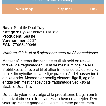
Webshop
Stjerner
Link
Navn:
SeaLife Dual Tray
Kategori:
Dykkerudstyr > UV foto
Producent:
Sealife
Varenummer:
5637
EAN:
77068499046
Vurderet til
3.8
ud af 5 stjerner baseret på
23
anmeldelser
Masser af internet firmaer tildeler til alt held en række
forskellige fragtmetoder. En af de mest almindelige er i
øjeblikket at få leveret til et afhentningssted, så du selv kan
hente din nyindkøbte vare lige præcis når det passer ind i
din kalender. Metoden er nemlig ekstremt ligetil, og ofte
endda den mest prisbevidste fragtmetode ved køb af
SeaLife Dual Tray.
Du burde ydermere vælge at få produkterne bragt hjem til
din privatadresse eller til adressen hvor du arbejder. Den
viser sig mange gange en lille smule mere pebret, men