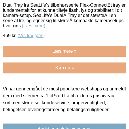
Dual Tray fra SeaLife’s tilbehørsserie Flex-ConnectEt tray er
fundamentalt for, at kunne tilføje flash, lys og stabilitet til dit
kamera-setup. SeaLife’s DualÂ Tray er det størsteÂ i en
serie af tre, og egner sig til størreÂ kompakte kamerasetups
hvor øns
(Læs mere)
469
kr.
(Vis fragtpris)
Læs mere »
Køb nu »
Vi har gennemgået de mest populære webshops og anmeldt
dem med stjerner fra 1 til 5 ud fra bl.a. deres prisniveau,
sortimentstørrelse, kundeservice, brugervenlighed,
betingelser, leveringsformer og betalingsmuligheder.
Bedst anmeldte webshops