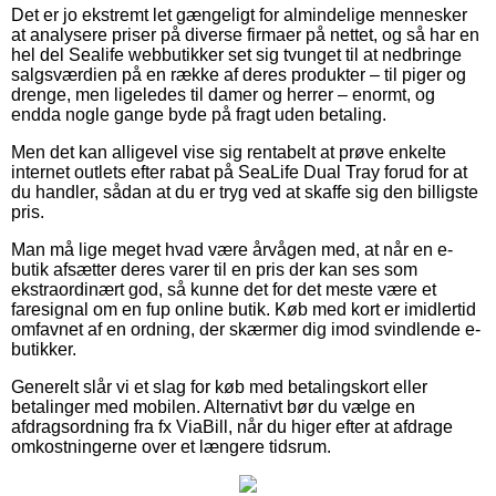
Det er jo ekstremt let gængeligt for almindelige mennesker
at analysere priser på diverse firmaer på nettet, og så har en
hel del Sealife webbutikker set sig tvunget til at nedbringe
salgsværdien på en række af deres produkter – til piger og
drenge, men ligeledes til damer og herrer – enormt, og
endda nogle gange byde på fragt uden betaling.
Men det kan alligevel vise sig rentabelt at prøve enkelte
internet outlets efter rabat på SeaLife Dual Tray forud for at
du handler, sådan at du er tryg ved at skaffe sig den billigste
pris.
Man må lige meget hvad være årvågen med, at når en e-
butik afsætter deres varer til en pris der kan ses som
ekstraordinært god, så kunne det for det meste være et
faresignal om en fup online butik. Køb med kort er imidlertid
omfavnet af en ordning, der skærmer dig imod svindlende e-
butikker.
Generelt slår vi et slag for køb med betalingskort eller
betalinger med mobilen. Alternativt bør du vælge en
afdragsordning fra fx ViaBill, når du higer efter at afdrage
omkostningerne over et længere tidsrum.