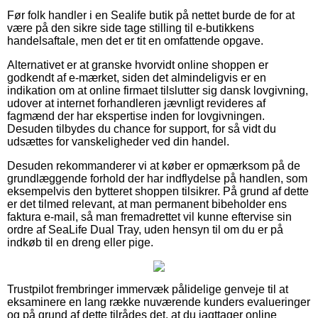
Før folk handler i en Sealife butik på nettet burde de for at
være på den sikre side tage stilling til e-butikkens
handelsaftale, men det er tit en omfattende opgave.
Alternativet er at granske hvorvidt online shoppen er
godkendt af e-mærket, siden det almindeligvis er en
indikation om at online firmaet tilslutter sig dansk lovgivning,
udover at internet forhandleren jævnligt revideres af
fagmænd der har ekspertise inden for lovgivningen.
Desuden tilbydes du chance for support, for så vidt du
udsættes for vanskeligheder ved din handel.
Desuden rekommanderer vi at køber er opmærksom på de
grundlæggende forhold der har indflydelse på handlen, som
eksempelvis den bytteret shoppen tilsikrer. På grund af dette
er det tilmed relevant, at man permanent bibeholder ens
faktura e-mail, så man fremadrettet vil kunne eftervise sin
ordre af SeaLife Dual Tray, uden hensyn til om du er på
indkøb til en dreng eller pige.
Trustpilot frembringer immervæk pålidelige genveje til at
eksaminere en lang række nuværende kunders evalueringer
og på grund af dette tilrådes det, at du iagttager online