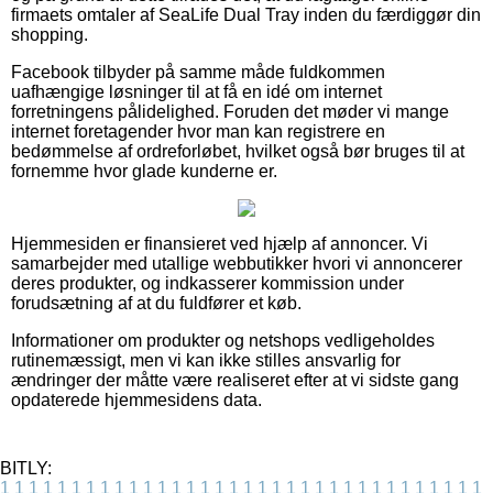
firmaets omtaler af SeaLife Dual Tray inden du færdiggør din
shopping.
Facebook tilbyder på samme måde fuldkommen
uafhængige løsninger til at få en idé om internet
forretningens pålidelighed. Foruden det møder vi mange
internet foretagender hvor man kan registrere en
bedømmelse af ordreforløbet, hvilket også bør bruges til at
fornemme hvor glade kunderne er.
Hjemmesiden er finansieret ved hjælp af annoncer. Vi
samarbejder med utallige webbutikker hvori vi annoncerer
deres produkter, og indkasserer kommission under
forudsætning af at du fuldfører et køb.
Informationer om produkter og netshops vedligeholdes
rutinemæssigt, men vi kan ikke stilles ansvarlig for
ændringer der måtte være realiseret efter at vi sidste gang
opdaterede hjemmesidens data.
BITLY:
1
1
1
1
1
1
1
1
1
1
1
1
1
1
1
1
1
1
1
1
1
1
1
1
1
1
1
1
1
1
1
1
1
1