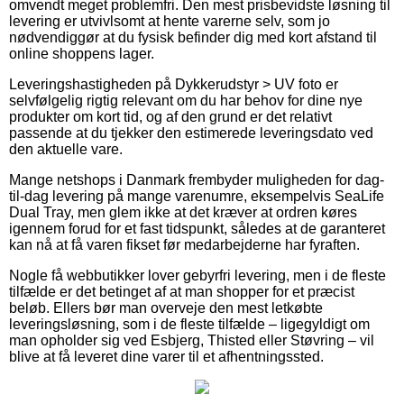
omvendt meget problemfri. Den mest prisbevidste løsning til
levering er utvivlsomt at hente varerne selv, som jo
nødvendiggør at du fysisk befinder dig med kort afstand til
online shoppens lager.
Leveringshastigheden på Dykkerudstyr > UV foto er
selvfølgelig rigtig relevant om du har behov for dine nye
produkter om kort tid, og af den grund er det relativt
passende at du tjekker den estimerede leveringsdato ved
den aktuelle vare.
Mange netshops i Danmark frembyder muligheden for dag-
til-dag levering på mange varenumre, eksempelvis SeaLife
Dual Tray, men glem ikke at det kræver at ordren køres
igennem forud for et fast tidspunkt, således at de garanteret
kan nå at få varen fikset før medarbejderne har fyraften.
Nogle få webbutikker lover gebyrfri levering, men i de fleste
tilfælde er det betinget af at man shopper for et præcist
beløb. Ellers bør man overveje den mest letkøbte
leveringsløsning, som i de fleste tilfælde – ligegyldigt om
man opholder sig ved Esbjerg, Thisted eller Støvring – vil
blive at få leveret dine varer til et afhentningssted.