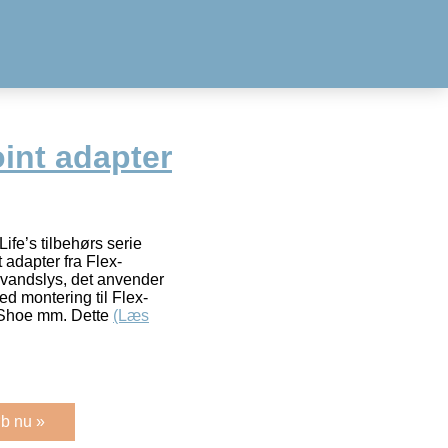
oint adapter
ife’s tilbehørs serie
adapter fra Flex-
rvandslys, det anvender
d montering til Flex-
d Shoe mm. Dette
(Læs
b nu »