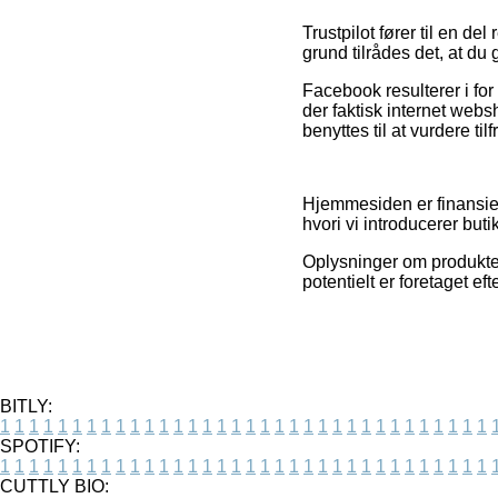
Trustpilot fører til en d
grund tilrådes det, at du
Facebook resulterer i for 
der faktisk internet web
benyttes til at vurdere t
Hjemmesiden er finansier
hvori vi introducerer but
Oplysninger om produkter
potentielt er foretaget ef
BITLY:
1
1
1
1
1
1
1
1
1
1
1
1
1
1
1
1
1
1
1
1
1
1
1
1
1
1
1
1
1
1
1
1
1
1
SPOTIFY:
1
1
1
1
1
1
1
1
1
1
1
1
1
1
1
1
1
1
1
1
1
1
1
1
1
1
1
1
1
1
1
1
1
1
CUTTLY BIO: