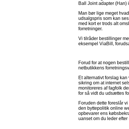
Ball Joint adapter (Han) 
Man bør lige meget hvad v
udsalgspris som kan ses 
med kort er trods alt oms
forretninger.
Vi tilråder bestillinger 
eksempel ViaBill, forudsa
Forud for at nogen bestill
netbutikkens forretningsv
Et alternativt forslag ka
sikring om at internet sel
monitoreres af fagfolk d
for så vidt du udsættes f
Foruden dette foreslår vi
den byttepolitik online 
opbevarer ens købsbekræf
uanset om du leder efter 