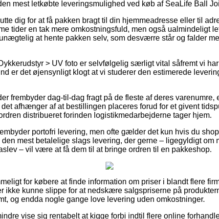
den mest letkøbte leveringsmulighed ved køb af SeaLife Ball Joi
utte dig for at få pakken bragt til din hjemmeadresse eller til adr
me tider en tak mere omkostningsfuld, men også ualmindeligt l
r unægtelig at hente pakken selv, som desværre står og falder m
ykkerudstyr > UV foto er selvfølgelig særligt vital såfremt vi har
rund er det øjensynligt klogt at vi studerer den estimerede lever
er frembyder dag-til-dag fragt på de fleste af deres varenumre,
det afhænger af at bestillingen placeres forud for et givent tids
 ordren distribueret forinden logistikmedarbejderne tager hjem.
frembyder portofri levering, men ofte gælder det kun hvis du shopp
 den mest betalelige slags levering, der gerne – ligegyldigt om
slev – vil være at få dem til at bringe ordren til en pakkeshop.
eligt for købere at finde information om priser i blandt flere firma
er ikke kunne slippe for at nedskære salgspriserne på produkterne 
t, og endda nogle gange love levering uden omkostninger.
dre vise sig rentabelt at kigge forbi indtil flere online forhandl