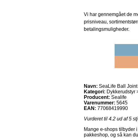
Vi har gennemgået de mes
prisniveau, sortimentstø
betalingsmuligheder.
Navn:
SeaLife Ball Joint
Kategori:
Dykkerudstyr 
Producent:
Sealife
Varenummer:
5645
EAN:
77068419990
Vurderet til
4.2
ud af 5 st
Mange e-shops tilbyder i 
pakkeshop, og så kan du b