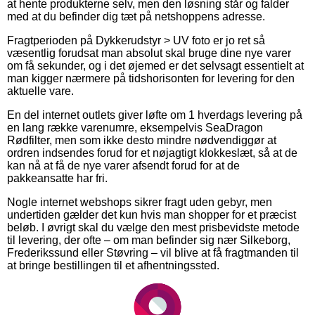
at hente produkterne selv, men den løsning står og falder
med at du befinder dig tæt på netshoppens adresse.
Fragtperioden på Dykkerudstyr > UV foto er jo ret så
væsentlig forudsat man absolut skal bruge dine nye varer
om få sekunder, og i det øjemed er det selvsagt essentielt at
man kigger nærmere på tidshorisonten for levering for den
aktuelle vare.
En del internet outlets giver løfte om 1 hverdags levering på
en lang række varenumre, eksempelvis SeaDragon
Rødfilter, men som ikke desto mindre nødvendiggør at
ordren indsendes forud for et nøjagtigt klokkeslæt, så at de
kan nå at få de nye varer afsendt forud for at de
pakkeansatte har fri.
Nogle internet webshops sikrer fragt uden gebyr, men
undertiden gælder det kun hvis man shopper for et præcist
beløb. I øvrigt skal du vælge den mest prisbevidste metode
til levering, der ofte – om man befinder sig nær Silkeborg,
Frederikssund eller Støvring – vil blive at få fragtmanden til
at bringe bestillingen til et afhentningssted.