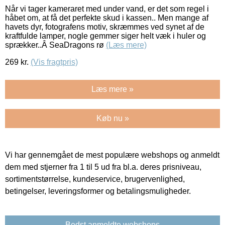
Når vi tager kameraret med under vand, er det som regel i
håbet om, at få det perfekte skud i kassen.. Men mange af
havets dyr, fotografens motiv, skræmmes ved synet af de
kraftfulde lamper, nogle gemmer siger helt væk i huler og
sprækker..Â SeaDragons rø
(Læs mere)
269
kr.
(Vis fragtpris)
Læs mere »
Køb nu »
Vi har gennemgået de mest populære webshops og anmeldt
dem med stjerner fra 1 til 5 ud fra bl.a. deres prisniveau,
sortimentstørrelse, kundeservice, brugervenlighed,
betingelser, leveringsformer og betalingsmuligheder.
Bedst anmeldte webshops