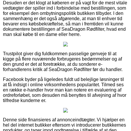
Desuden er det klogt at køberen er på vagt for de mest vitale
vedtægter der spiller ind i forbindelse med bestillingen, som
for eksempel den ombytningspolitik butikken tilbyder. I den
sammenhæng er det også afgørende, at man til enhver tid
bevarer ens købsbekræftelse, så man i fremtiden vil kunne
dokumentere bestillingen af SeaDragon Rødfilter, hvad end
man skal købe til en dame eller herre.
Trustpilot giver dig fuldkommen passelige genveje til at
kigge på flere nuværende forbrugeres bedømmelser og af
den grund er det at foretrække, at du sonderer e-
forhandlerens kritik af SeaDragon Rødfilter før du handler.
Facebook byder på ligeledes fuldt ud belejlige løsninger til
at få indsigt i online virksomhedens popularitet. Tilmed ses
en række e-handler hvor man kan notere en evaluering af
ordreforløbet, som desuden må benyttes til afvejning af hvor
tilfredse kunderne er.
Denne side finansieres af annonceindtægter. Vi hjælper en
hel del internet butikker eftersom vi introducerer butikkernes
produkter, og tager imod godtgørelse i tilfælde af at den