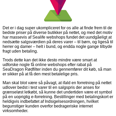
Det er i dag super ukompliceret for os alle at finde frem til de
bedste priser på diverse butikker på nettet, og med det motiv
har massevis af Sealife webshops fundet det uundgåeligt at
nedsætte salgsværdien på deres varer – til børn, og ligeså til
herrer og damer – helt i bund, og endda nogle gange tilbyde
fragt uden betaling.
Trods dette kan det ikke desto mindre være smart at
udforske nogle få online webshops efter rabat på
SeaDragon Rødfilter inden du gennemfører dit køb, så man
er sikker på at få den mest betalelige pris.
Man skal blot være så påvagt, at ifald en forretning på nettet
udlover bedst i test varer til en salgspris der anses for
grænseløst letkøbt, så kunne det undertiden være et symbol
på en uoprigtig e-forretning. Bestillinger med betalingskort er
heldigvis indbefattet af Indsigelsesordningen, hvilket
begunstiger kunden overfor bedrageriske internet
virksomheder.