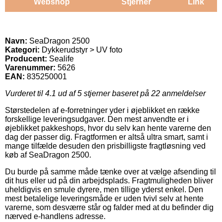
Webshop
Stjerner
Link
Navn:
SeaDragon 2500
Kategori:
Dykkerudstyr > UV foto
Producent:
Sealife
Varenummer:
5626
EAN:
835250001
Vurderet til
4.1
ud af 5 stjerner baseret på
22
anmeldelser
Størstedelen af e-forretninger yder i øjeblikket en række
forskellige leveringsudgaver. Den mest anvendte er i
øjeblikket pakkeshops, hvor du selv kan hente varerne den
dag der passer dig. Fragtformen er altså ultra smart, samt i
mange tilfælde desuden den prisbilligste fragtløsning ved
køb af SeaDragon 2500.
Du burde på samme måde tænke over at vælge afsending til
dit hus eller ud på din arbejdsplads. Fragtmuligheden bliver
uheldigvis en smule dyrere, men tillige yderst enkel. Den
mest betalelige leveringsmåde er uden tvivl selv at hente
varerne, som desværre står og falder med at du befinder dig
nærved e-handlens adresse.