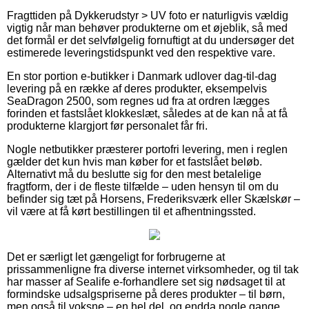
Fragttiden på Dykkerudstyr > UV foto er naturligvis vældig
vigtig når man behøver produkterne om et øjeblik, så med
det formål er det selvfølgelig fornuftigt at du undersøger det
estimerede leveringstidspunkt ved den respektive vare.
En stor portion e-butikker i Danmark udlover dag-til-dag
levering på en række af deres produkter, eksempelvis
SeaDragon 2500, som regnes ud fra at ordren lægges
forinden et fastslået klokkeslæt, således at de kan nå at få
produkterne klargjort før personalet får fri.
Nogle netbutikker præsterer portofri levering, men i reglen
gælder det kun hvis man køber for et fastslået beløb.
Alternativt må du beslutte sig for den mest betalelige
fragtform, der i de fleste tilfælde – uden hensyn til om du
befinder sig tæt på Horsens, Frederiksværk eller Skælskør –
vil være at få kørt bestillingen til et afhentningssted.
Det er særligt let gængeligt for forbrugerne at
prissammenligne fra diverse internet virksomheder, og til tak
har masser af Sealife e-forhandlere set sig nødsaget til at
formindske udsalgspriserne på deres produkter – til børn,
men også til voksne – en hel del, og endda nogle gange