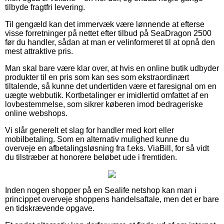
tilbyde fragtfri levering.
Til gengæld kan det immervæk være lønnende at efterse
visse forretninger på nettet efter tilbud på SeaDragon 2500
før du handler, sådan at man er velinformeret til at opnå den
mest attraktive pris.
Man skal bare være klar over, at hvis en online butik udbyder
produkter til en pris som kan ses som ekstraordinært
tiltalende, så kunne det undertiden være et faresignal om en
uægte webbutik. Kortbetalinger er imidlertid omfattet af en
lovbestemmelse, som sikrer køberen imod bedrageriske
online webshops.
Vi slår generelt et slag for handler med kort eller
mobilbetaling. Som en alternativ mulighed kunne du
overveje en afbetalingsløsning fra f.eks. ViaBill, for så vidt
du tilstræber at honorere beløbet ude i fremtiden.
Inden nogen shopper på en Sealife netshop kan man i
princippet overveje shoppens handelsaftale, men det er bare
en tidskrævende opgave.