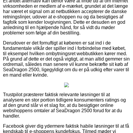
Et andet alternativ kan derfor være at finde ud af om internet
virksomheden er medlem af e-mærket, grundet at det længe
har været et signal om at netbutikken accepterer de danske
retningslinjer, udover at e-shoppen nu og da besigtiges af
fagfolk som kender lovgivningen. Dette er desuden en god
anledning til en hjælpende hånd, for så vidt du møder
problemer som følge af din bestilling.
Derudover er det fornuftigt at køberen er sat ind i de
fundamentale vilkår der spiller ind i forbindelse med købet,
til eksempel hvilken ombytningsret webbutikken kører med.
På grund af dette er det også vigtigt, at man altid gemmer sin
ordremail, således man senere vil kunne bekræfte sit køb af
SeaDragon 2500, ligegyldigt om du er på udkig efter varer til
en mand eller kvinde.
Trustpilot præsterer faktisk relevante løsninger til at
analysere en stor portion tidligere konsumenters ratings og
af den grund slår vi et slag for, at du besigtiger online
webshoppens omtaler af SeaDragon 2500 forud for at du
handler.
Facebook giver dig ydermere faktisk habile løsninger til at få
kendskab til e-shoppens kundefokus. Tilmed møder vi