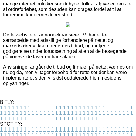
mange internet butikker som tilbyder folk at afgive en omtale
af ordreforløbet, som desuden kan drages fordel af til at
fornemme kundernes tilfredshed.
Dette website er annoncefinansieret. Vi har et tæt
samarbejde med adskillige forhandlere på nettet og
markedsfører virksomhedernes tilbud, og indtjener
godtgørelse under forudsætning af at en af de besøgende
på vores side laver en transaktion.
Anvisninger angående tilbud og firmaer på nettet værnes om
nu og da, men vi tager forbehold for rettelser der kan være
implementeret siden vi sidst opdaterede hjemmesidens
oplysninger.
BITLY:
1
1
1
1
1
1
1
1
1
1
1
1
1
1
1
1
1
1
1
1
1
1
1
1
1
1
1
1
1
1
1
1
1
1
1
1
1
1
1
1
1
1
1
1
1
1
1
1
1
1
1
1
1
1
1
1
1
1
1
1
1
1
1
1
1
1
1
1
1
1
1
1
1
1
1
1
1
1
1
1
1
1
1
1
1
1
1
1
1
1
1
1
1
1
1
1
1
1
1
1
SPOTIFY:
1
1
1
1
1
1
1
1
1
1
1
1
1
1
1
1
1
1
1
1
1
1
1
1
1
1
1
1
1
1
1
1
1
1
1
1
1
1
1
1
1
1
1
1
1
1
1
1
1
1
1
1
1
1
1
1
1
1
1
1
1
1
1
1
1
1
1
1