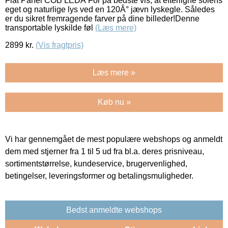
Flat Panel COB LEDÂ For på bedste vis, at efterligne solens
eget og naturlige lys ved en 120Â° jævn lyskegle. Således
er du sikret fremragende farver på dine billeder!Denne
transportable lyskilde føl
(Læs mere)
2899
kr.
(Vis fragtpris)
Læs mere »
Køb nu »
Vi har gennemgået de mest populære webshops og anmeldt
dem med stjerner fra 1 til 5 ud fra bl.a. deres prisniveau,
sortimentstørrelse, kundeservice, brugervenlighed,
betingelser, leveringsformer og betalingsmuligheder.
Bedst anmeldte webshops