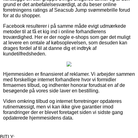
grund er det anbefalelsesværdigt, at du beser online
forretningens ratings af Seacsub Jump svømmebrille forud
for at du shopper.
Facebook resulterer i på samme måde evigt udmærkede
metoder til at få et kig ind i online forhandlerens
troværdighed. Her er der nogle e-shops som gør det muligt
at levere en omtale af købsoplevelsen, som desuden kan
drages fordel af til at danne dig et indtryk af
kundetilfredsheden.
Hjemmesiden er finansieret af reklamer. Vi arbejder sammen
med forskellige internet forhandlere hvor vi formidler
firmaernes tilbud, og indhenter honorar forudsat en af de
besøgende på vores side laver en bestilling.
Viden omkring tilbud og internet forretninger opdateres
rutinemæssigt, men vi kan ikke give garantier imod
forandringer der er blevet foretaget siden vi sidste gang
opdaterede hjemmesidens data.
BITLY: