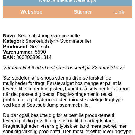
Bedst anmeldte webshops
Webshop
Stjerner
Link
Navn:
Seacsub Jump svømmebrille
Kategori:
Snorkeludstyr > Svømmebriller
Producent:
Seacsub
Varenummer:
5590
EAN:
8002908991314
Vurderet til
4.6
ud af 5 stjerner baseret på
32
anmeldelser
Størstedelen af e-shops yder nu diverse forskellige
muligheder for fragt. Førstevalget hos mange er p.t. at få
leveret til et afhentningssted, hvor du så selv henter varerne
når det passer dig bedst. Fragtløsningen er jo ret så
problemfri, og tit ydermere den mindst kostelige fragttype
ved køb af Seacsub Jump svømmebrille.
Du bør også beslutte dig for at bestille produkterne til
levering til din privatbolig eller ud til din arbejdsplads.
Fragtmuligheden viser sig typisk en tand mere pebret, men
samtidig virkelig problemfri. Den mest letkøbte leveringstype