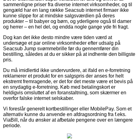
sammenligne priser fra diverse internet virksomheder, og til
gengæld har en lang række Seacsub internet firmaer ikke
kunne slippe for at mindske salgsværdien på deres
produkter – til babyer og børn, og yderligere også til damer
og herrer – en hel del, og endda nogle gange yde fri fragt.
Dog kan det ikke desto mindre være tiden værd at
undersøge et par online virksomheder efter udsalg på
Seacsub Jump svømmebrille før du gennemfører din
bestilling, således at du er sikker på at indhente den billigste
pris.
Du må imidlertid ikke undervurdere, at ifald en e-forretning
reklamerer et produkt for en salgspris der anses for helt
ekstremt fremragende, er det for det meste være et bevis på
en snydagtig e-forretning. Køb med betalingskort er
heldigvis omsluttet af en foranstaltning, som skærmer en
overfor falske internet selskaber.
Vi foreslår generelt kortbestillinger eller MobilePay. Som et
alternativ kunne du anvende en afdragsordning fra f.eks.
ViaBill, når du ønsker at afbetale pengene over en længere
periode.