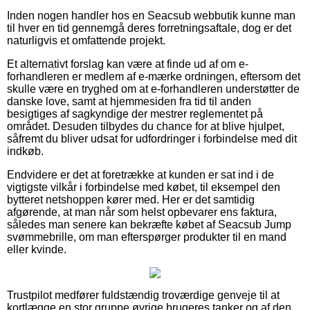
Inden nogen handler hos en Seacsub webbutik kunne man
til hver en tid gennemgå deres forretningsaftale, dog er det
naturligvis et omfattende projekt.
Et alternativt forslag kan være at finde ud af om e-
forhandleren er medlem af e-mærke ordningen, eftersom det
skulle være en tryghed om at e-forhandleren understøtter de
danske love, samt at hjemmesiden fra tid til anden
besigtiges af sagkyndige der mestrer reglementet på
området. Desuden tilbydes du chance for at blive hjulpet,
såfremt du bliver udsat for udfordringer i forbindelse med dit
indkøb.
Endvidere er det at foretrække at kunden er sat ind i de
vigtigste vilkår i forbindelse med købet, til eksempel den
bytteret netshoppen kører med. Her er det samtidig
afgørende, at man når som helst opbevarer ens faktura,
således man senere kan bekræfte købet af Seacsub Jump
svømmebrille, om man efterspørger produkter til en mand
eller kvinde.
Trustpilot medfører fuldstændig troværdige genveje til at
kortlægge en stor gruppe øvrige brugeres tanker og af den