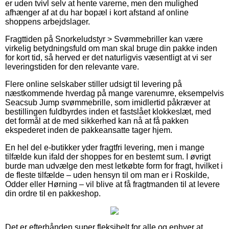
er uden tvivl selv at hente varerne, men den mulighed
afhænger af at du har bopæl i kort afstand af online
shoppens arbejdslager.
Fragttiden på Snorkeludstyr > Svømmebriller kan være
virkelig betydningsfuld om man skal bruge din pakke inden
for kort tid, så herved er det naturligvis væsentligt at vi ser
leveringstiden for den relevante vare.
Flere online selskaber stiller udsigt til levering på
næstkommende hverdag på mange varenumre, eksempelvis
Seacsub Jump svømmebrille, som imidlertid påkræver at
bestillingen fuldbyrdes inden et fastslået klokkeslæt, med
det formål at de med sikkerhed kan nå at få pakken
ekspederet inden de pakkeansatte tager hjem.
En hel del e-butikker yder fragtfri levering, men i mange
tilfælde kun ifald der shoppes for en bestemt sum. I øvrigt
burde man udvælge den mest letkøbte form for fragt, hvilket i
de fleste tilfælde – uden hensyn til om man er i Roskilde,
Odder eller Hørning – vil blive at få fragtmanden til at levere
din ordre til en pakkeshop.
Det er efterhånden super fleksibelt for alle og enhver at