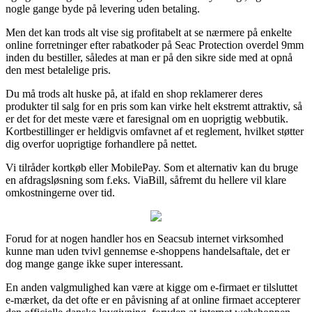
nogle gange byde på levering uden betaling.
Men det kan trods alt vise sig profitabelt at se nærmere på enkelte
online forretninger efter rabatkoder på Seac Protection overdel 9mm
inden du bestiller, således at man er på den sikre side med at opnå
den mest betalelige pris.
Du må trods alt huske på, at ifald en shop reklamerer deres
produkter til salg for en pris som kan virke helt ekstremt attraktiv, så
er det for det meste være et faresignal om en uoprigtig webbutik.
Kortbestillinger er heldigvis omfavnet af et reglement, hvilket støtter
dig overfor uoprigtige forhandlere på nettet.
Vi tilråder kortkøb eller MobilePay. Som et alternativ kan du bruge
en afdragsløsning som f.eks. ViaBill, såfremt du hellere vil klare
omkostningerne over tid.
Forud for at nogen handler hos en Seacsub internet virksomhed
kunne man uden tvivl gennemse e-shoppens handelsaftale, det er
dog mange gange ikke super interessant.
En anden valgmulighed kan være at kigge om e-firmaet er tilsluttet
e-mærket, da det ofte er en påvisning af at online firmaet accepterer