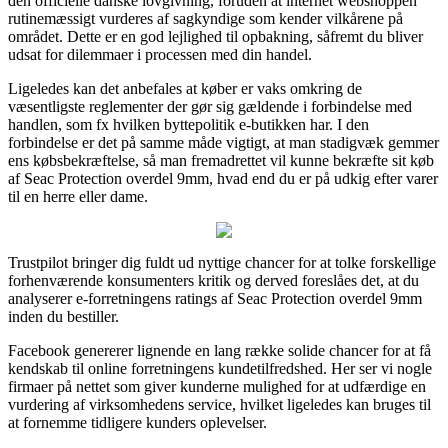
den officielle danske lovgivning, foruden at internet webshoppen
rutinemæssigt vurderes af sagkyndige som kender vilkårene på
området. Dette er en god lejlighed til opbakning, såfremt du bliver
udsat for dilemmaer i processen med din handel.
Ligeledes kan det anbefales at køber er vaks omkring de
væsentligste reglementer der gør sig gældende i forbindelse med
handlen, som fx hvilken byttepolitik e-butikken har. I den
forbindelse er det på samme måde vigtigt, at man stadigvæk gemmer
ens købsbekræftelse, så man fremadrettet vil kunne bekræfte sit køb
af Seac Protection overdel 9mm, hvad end du er på udkig efter varer
til en herre eller dame.
Trustpilot bringer dig fuldt ud nyttige chancer for at tolke forskellige
forhenværende konsumenters kritik og derved foreslåes det, at du
analyserer e-forretningens ratings af Seac Protection overdel 9mm
inden du bestiller.
Facebook genererer lignende en lang række solide chancer for at få
kendskab til online forretningens kundetilfredshed. Her ser vi nogle
firmaer på nettet som giver kunderne mulighed for at udfærdige en
vurdering af virksomhedens service, hvilket ligeledes kan bruges til
at fornemme tidligere kunders oplevelser.