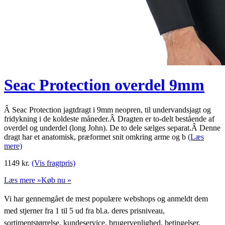
Seac Protection overdel 9mm
Â Seac Protection jagtdragt i 9mm neopren, til undervandsjagt og
fridykning i de koldeste måneder.Â Dragten er to-delt bestående af
overdel og underdel (long John). De to dele sælges separat.Â Denne
dragt har et anatomisk, præformet snit omkring arme og b
(Læs
mere)
1149
kr.
(Vis fragtpris)
Læs mere »
Køb nu »
Vi har gennemgået de mest populære webshops og anmeldt dem
med stjerner fra 1 til 5 ud fra bl.a. deres prisniveau,
sortimentstørrelse, kundeservice, brugervenlighed, betingelser,