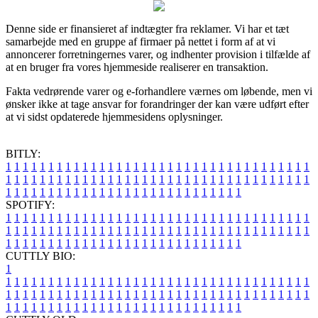
Denne side er finansieret af indtægter fra reklamer. Vi har et tæt
samarbejde med en gruppe af firmaer på nettet i form af at vi
annoncerer forretningernes varer, og indhenter provision i tilfælde af
at en bruger fra vores hjemmeside realiserer en transaktion.
Fakta vedrørende varer og e-forhandlere værnes om løbende, men vi
ønsker ikke at tage ansvar for forandringer der kan være udført efter
at vi sidst opdaterede hjemmesidens oplysninger.
BITLY:
1
1
1
1
1
1
1
1
1
1
1
1
1
1
1
1
1
1
1
1
1
1
1
1
1
1
1
1
1
1
1
1
1
1
1
1
1
1
1
1
1
1
1
1
1
1
1
1
1
1
1
1
1
1
1
1
1
1
1
1
1
1
1
1
1
1
1
1
1
1
1
1
1
1
1
1
1
1
1
1
1
1
1
1
1
1
1
1
1
1
1
1
1
1
1
1
1
1
1
1
SPOTIFY:
1
1
1
1
1
1
1
1
1
1
1
1
1
1
1
1
1
1
1
1
1
1
1
1
1
1
1
1
1
1
1
1
1
1
1
1
1
1
1
1
1
1
1
1
1
1
1
1
1
1
1
1
1
1
1
1
1
1
1
1
1
1
1
1
1
1
1
1
1
1
1
1
1
1
1
1
1
1
1
1
1
1
1
1
1
1
1
1
1
1
1
1
1
1
1
1
1
1
1
1
CUTTLY BIO:
1
1
1
1
1
1
1
1
1
1
1
1
1
1
1
1
1
1
1
1
1
1
1
1
1
1
1
1
1
1
1
1
1
1
1
1
1
1
1
1
1
1
1
1
1
1
1
1
1
1
1
1
1
1
1
1
1
1
1
1
1
1
1
1
1
1
1
1
1
1
1
1
1
1
1
1
1
1
1
1
1
1
1
1
1
1
1
1
1
1
1
1
1
1
1
1
1
1
1
1
1