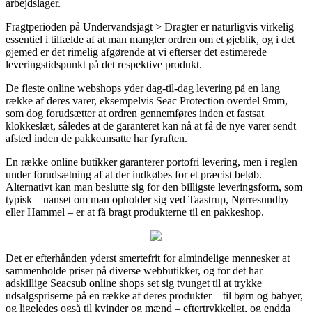
arbejdslager.
Fragtperioden på Undervandsjagt > Dragter er naturligvis virkelig
essentiel i tilfælde af at man mangler ordren om et øjeblik, og i det
øjemed er det rimelig afgørende at vi efterser det estimerede
leveringstidspunkt på det respektive produkt.
De fleste online webshops yder dag-til-dag levering på en lang
række af deres varer, eksempelvis Seac Protection overdel 9mm,
som dog forudsætter at ordren gennemføres inden et fastsat
klokkeslæt, således at de garanteret kan nå at få de nye varer sendt
afsted inden de pakkeansatte har fyraften.
En række online butikker garanterer portofri levering, men i reglen
under forudsætning af at der indkøbes for et præcist beløb.
Alternativt kan man beslutte sig for den billigste leveringsform, som
typisk – uanset om man opholder sig ved Taastrup, Nørresundby
eller Hammel – er at få bragt produkterne til en pakkeshop.
Det er efterhånden yderst smertefrit for almindelige mennesker at
sammenholde priser på diverse webbutikker, og for det har
adskillige Seacsub online shops set sig tvunget til at trykke
udsalgspriserne på en række af deres produkter – til børn og babyer,
og ligeledes også til kvinder og mænd – eftertrykkeligt, og endda