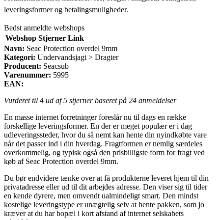
leveringsformer og betalingsmuligheder.
Bedst anmeldte webshops
Webshop
Stjerner
Link
Navn:
Seac Protection overdel 9mm
Kategori:
Undervandsjagt > Dragter
Producent:
Seacsub
Varenummer:
5995
EAN:
Vurderet til
4
ud af 5 stjerner baseret på
24
anmeldelser
En masse internet forretninger foreslår nu til dags en række
forskellige leveringsformer. En der er meget populær er i dag
udleveringssteder, hvor du så nemt kan hente din nyindkøbte vare
når det passer ind i din hverdag. Fragtformen er nemlig særdeles
overkommelig, og typisk også den prisbilligste form for fragt ved
køb af Seac Protection overdel 9mm.
Du bør endvidere tænke over at få produkterne leveret hjem til din
privatadresse eller ud til dit arbejdes adresse. Den viser sig til tider
en kende dyrere, men omvendt ualmindeligt smart. Den mindst
kostelige leveringstype er unægtelig selv at hente pakken, som jo
kræver at du har bopæl i kort afstand af internet selskabets