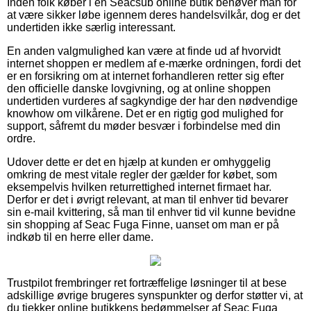
Inden folk køber i en Seacsub online butik behøver man for
at være sikker løbe igennem deres handelsvilkår, dog er det
undertiden ikke særlig interessant.
En anden valgmulighed kan være at finde ud af hvorvidt
internet shoppen er medlem af e-mærke ordningen, fordi det
er en forsikring om at internet forhandleren retter sig efter
den officielle danske lovgivning, og at online shoppen
undertiden vurderes af sagkyndige der har den nødvendige
knowhow om vilkårene. Det er en rigtig god mulighed for
support, såfremt du møder besvær i forbindelse med din
ordre.
Udover dette er det en hjælp at kunden er omhyggelig
omkring de mest vitale regler der gælder for købet, som
eksempelvis hvilken returrettighed internet firmaet har.
Derfor er det i øvrigt relevant, at man til enhver tid bevarer
sin e-mail kvittering, så man til enhver tid vil kunne bevidne
sin shopping af Seac Fuga Finne, uanset om man er på
indkøb til en herre eller dame.
Trustpilot frembringer ret fortræffelige løsninger til at bese
adskillige øvrige brugeres synspunkter og derfor støtter vi, at
du tjekker online butikkens bedømmelser af Seac Fuga