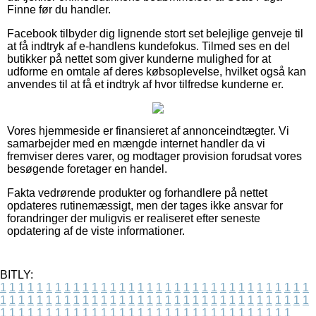
Finne før du handler.
Facebook tilbyder dig lignende stort set belejlige genveje til
at få indtryk af e-handlens kundefokus. Tilmed ses en del
butikker på nettet som giver kunderne mulighed for at
udforme en omtale af deres købsoplevelse, hvilket også kan
anvendes til at få et indtryk af hvor tilfredse kunderne er.
Vores hjemmeside er finansieret af annonceindtægter. Vi
samarbejder med en mængde internet handler da vi
fremviser deres varer, og modtager provision forudsat vores
besøgende foretager en handel.
Fakta vedrørende produkter og forhandlere på nettet
opdateres rutinemæssigt, men der tages ikke ansvar for
forandringer der muligvis er realiseret efter seneste
opdatering af de viste informationer.
BITLY:
1
1
1
1
1
1
1
1
1
1
1
1
1
1
1
1
1
1
1
1
1
1
1
1
1
1
1
1
1
1
1
1
1
1
1
1
1
1
1
1
1
1
1
1
1
1
1
1
1
1
1
1
1
1
1
1
1
1
1
1
1
1
1
1
1
1
1
1
1
1
1
1
1
1
1
1
1
1
1
1
1
1
1
1
1
1
1
1
1
1
1
1
1
1
1
1
1
1
1
1