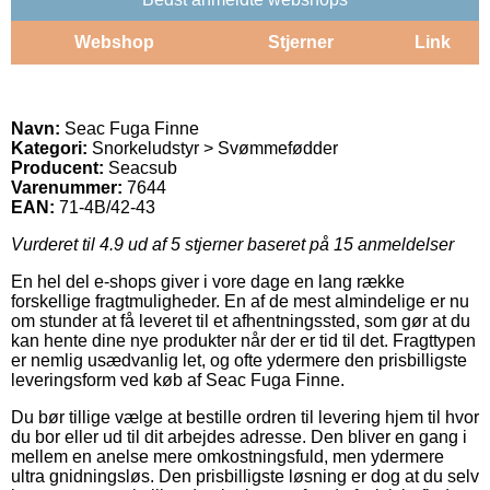
Webshop
Stjerner
Link
Navn:
Seac Fuga Finne
Kategori:
Snorkeludstyr > Svømmefødder
Producent:
Seacsub
Varenummer:
7644
EAN:
71-4B/42-43
Vurderet til
4.9
ud af 5 stjerner baseret på
15
anmeldelser
En hel del e-shops giver i vore dage en lang række
forskellige fragtmuligheder. En af de mest almindelige er nu
om stunder at få leveret til et afhentningssted, som gør at du
kan hente dine nye produkter når der er tid til det. Fragttypen
er nemlig usædvanlig let, og ofte ydermere den prisbilligste
leveringsform ved køb af Seac Fuga Finne.
Du bør tillige vælge at bestille ordren til levering hjem til hvor
du bor eller ud til dit arbejdes adresse. Den bliver en gang i
mellem en anelse mere omkostningsfuld, men ydermere
ultra gnidningsløs. Den prisbilligste løsning er dog at du selv