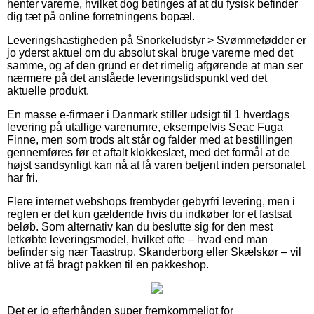
henter varerne, hvilket dog betinges af at du fysisk befinder
dig tæt på online forretningens bopæl.
Leveringshastigheden på Snorkeludstyr > Svømmefødder er
jo yderst aktuel om du absolut skal bruge varerne med det
samme, og af den grund er det rimelig afgørende at man ser
nærmere på det anslåede leveringstidspunkt ved det
aktuelle produkt.
En masse e-firmaer i Danmark stiller udsigt til 1 hverdags
levering på utallige varenumre, eksempelvis Seac Fuga
Finne, men som trods alt står og falder med at bestillingen
gennemføres før et aftalt klokkeslæt, med det formål at de
højst sandsynligt kan nå at få varen betjent inden personalet
har fri.
Flere internet webshops frembyder gebyrfri levering, men i
reglen er det kun gældende hvis du indkøber for et fastsat
beløb. Som alternativ kan du beslutte sig for den mest
letkøbte leveringsmodel, hvilket ofte – hvad end man
befinder sig nær Taastrup, Skanderborg eller Skælskør – vil
blive at få bragt pakken til en pakkeshop.
Det er jo efterhånden super fremkommeligt for