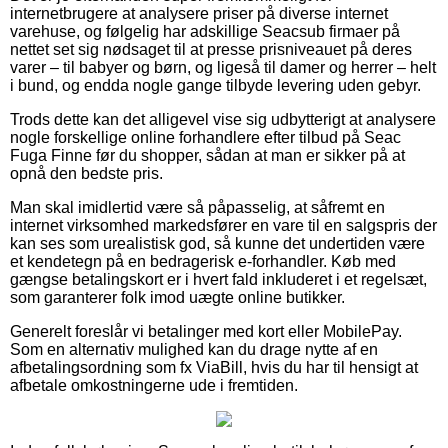
internetbrugere at analysere priser på diverse internet
varehuse, og følgelig har adskillige Seacsub firmaer på
nettet set sig nødsaget til at presse prisniveauet på deres
varer – til babyer og børn, og ligeså til damer og herrer – helt
i bund, og endda nogle gange tilbyde levering uden gebyr.
Trods dette kan det alligevel vise sig udbytterigt at analysere
nogle forskellige online forhandlere efter tilbud på Seac
Fuga Finne før du shopper, sådan at man er sikker på at
opnå den bedste pris.
Man skal imidlertid være så påpasselig, at såfremt en
internet virksomhed markedsfører en vare til en salgspris der
kan ses som urealistisk god, så kunne det undertiden være
et kendetegn på en bedragerisk e-forhandler. Køb med
gængse betalingskort er i hvert fald inkluderet i et regelsæt,
som garanterer folk imod uægte online butikker.
Generelt foreslår vi betalinger med kort eller MobilePay.
Som en alternativ mulighed kan du drage nytte af en
afbetalingsordning som fx ViaBill, hvis du har til hensigt at
afbetale omkostningerne ude i fremtiden.